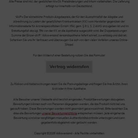
Alle Preise sind inkl. der gestzlichen MwSt. Preisänderungen und Irrtum vorbehalten. Die Lieferung
erfolgt nur innerhalb von Deutschland.
*AVP= Der einheitliche Produkt-Abgabepreis, der für den Ausnahmefall der Abgabe und
Abrechnung zu Lasten der gesetzlichen Krankenkassen (KK) vom Hersteller gegenüber der
Informationsstelle für Arzneispezialitäten GmbH (IFA) gem. § III 1, S. 2 AMG anzugeben ist und im
Erstattungsfall abzügl. 5% von der KK an die Apotheke ausgezahlt wird. Bei Doppelpackungen
Summe der Einzel-AVP. Volksversand Versandapotheke liefert schnell, zuverlässig und diskret.
Schenken Sie uns Ihr Vertrauen und überzeugen Sie sich von den vielen Vorteilen unseres Online-
Shops!
Für den Widerruf einer Bestellung nutzen Sie das Formular:
Vertrag widerrufen
Zu Risiken und Nebenwirkungen lesen Sie die Packungsbeilage und fragen Sie Ihre Ärztin, Ihren
Arzt oder in Ihrer Apotheke.
Alle Besucher unserer Webseite sind herzlich eingeladen, Produktbewertungen abzugeben.
Bewertungen können auch von Personen abgegeben werden, die das Produkt nicht bei uns
gekauft haben. Diese Bewertungen werden nicht gesondert gekennzeichnet. Bitte beachten Sie,
dass alle Bewertungen
unserer Bewertungsrichtlinie
entsprechen müssen. Jede eingehende
Bewertung wird einer sorgfältigen manuellen Authentizitätskontrolle unterzogen und kann
gegebenfalls abgelehnt oder gelöscht werden.
Copyright ©2026 Volksversand - Alle Rechte vorbehalten