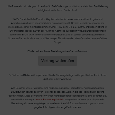
Alle Preise sind inkl. der gestzlichen MwSt. Preisänderungen und Irrtum vorbehalten. Die Lieferung
erfolgt nur innerhalb von Deutschland.
*AVP= Der einheitliche Produkt-Abgabepreis, der für den Ausnahmefall der Abgabe und
Abrechnung zu Lasten der gesetzlichen Krankenkassen (KK) vom Hersteller gegenüber der
Informationsstelle für Arzneispezialitäten GmbH (IFA) gem. § III 1, S. 2 AMG anzugeben ist und im
Erstattungsfall abzügl. 5% von der KK an die Apotheke ausgezahlt wird. Bei Doppelpackungen
Summe der Einzel-AVP. Volksversand Versandapotheke liefert schnell, zuverlässig und diskret.
Schenken Sie uns Ihr Vertrauen und überzeugen Sie sich von den vielen Vorteilen unseres Online-
Shops!
Für den Widerruf einer Bestellung nutzen Sie das Formular:
Vertrag widerrufen
Zu Risiken und Nebenwirkungen lesen Sie die Packungsbeilage und fragen Sie Ihre Ärztin, Ihren
Arzt oder in Ihrer Apotheke.
Alle Besucher unserer Webseite sind herzlich eingeladen, Produktbewertungen abzugeben.
Bewertungen können auch von Personen abgegeben werden, die das Produkt nicht bei uns
gekauft haben. Diese Bewertungen werden nicht gesondert gekennzeichnet. Bitte beachten Sie,
dass alle Bewertungen
unserer Bewertungsrichtlinie
entsprechen müssen. Jede eingehende
Bewertung wird einer sorgfältigen manuellen Authentizitätskontrolle unterzogen und kann
gegebenfalls abgelehnt oder gelöscht werden.