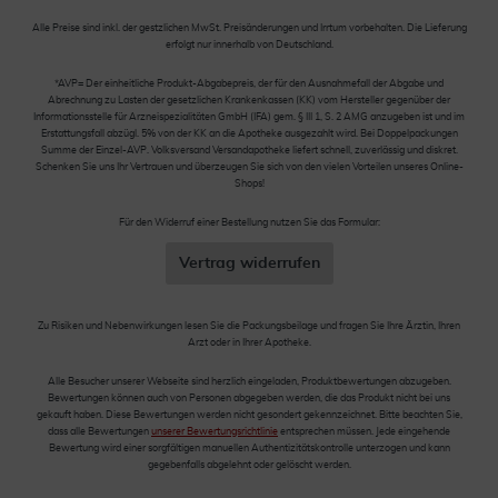
Alle Preise sind inkl. der gestzlichen MwSt. Preisänderungen und Irrtum vorbehalten. Die Lieferung
erfolgt nur innerhalb von Deutschland.
*AVP= Der einheitliche Produkt-Abgabepreis, der für den Ausnahmefall der Abgabe und
Abrechnung zu Lasten der gesetzlichen Krankenkassen (KK) vom Hersteller gegenüber der
Informationsstelle für Arzneispezialitäten GmbH (IFA) gem. § III 1, S. 2 AMG anzugeben ist und im
Erstattungsfall abzügl. 5% von der KK an die Apotheke ausgezahlt wird. Bei Doppelpackungen
Summe der Einzel-AVP. Volksversand Versandapotheke liefert schnell, zuverlässig und diskret.
Schenken Sie uns Ihr Vertrauen und überzeugen Sie sich von den vielen Vorteilen unseres Online-
Shops!
Für den Widerruf einer Bestellung nutzen Sie das Formular:
Vertrag widerrufen
Zu Risiken und Nebenwirkungen lesen Sie die Packungsbeilage und fragen Sie Ihre Ärztin, Ihren
Arzt oder in Ihrer Apotheke.
Alle Besucher unserer Webseite sind herzlich eingeladen, Produktbewertungen abzugeben.
Bewertungen können auch von Personen abgegeben werden, die das Produkt nicht bei uns
gekauft haben. Diese Bewertungen werden nicht gesondert gekennzeichnet. Bitte beachten Sie,
dass alle Bewertungen
unserer Bewertungsrichtlinie
entsprechen müssen. Jede eingehende
Bewertung wird einer sorgfältigen manuellen Authentizitätskontrolle unterzogen und kann
gegebenfalls abgelehnt oder gelöscht werden.