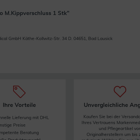
 M.Kippverschluss 1 Stk"
Weiterlesen
cal GmbH Käthe-Kollwitz-Str. 34 D. 04651, Bad Lausick
Ihre Vorteile
Unvergleichliche An
Kaufen Sie bei der Versand
hnelle Lieferung mit DHL
Ihres Vertrauens Markenme
nstige Preise
und Pflegeartikel vo
mpetente Beratung
Originalherstellern um bis