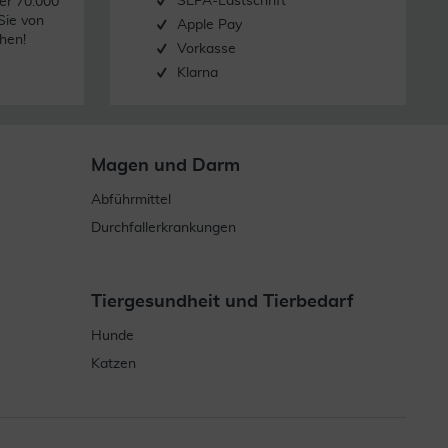
SEPA-Lastschrift
er 70.000
Sie von
Apple Pay
hen!
Vorkasse
Klarna
Magen und Darm
Abführmittel
Durchfallerkrankungen
Tiergesundheit und Tierbedarf
Hunde
Katzen