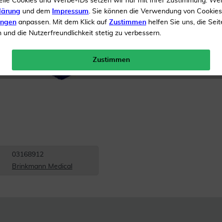
elle Cookies und Werbe-IDs setzen wir nur mit Ihrer Zustimmung. We
lärung
und dem
Impressum
. Sie können die Verwendung von Cookie
Inhalt
1 Stück
ungen
anpassen. Mit dem Klick auf
Zustimmen
helfen Sie uns, die Seit
und die Nutzerfreundlichkeit stetig zu verbessern.
Menge:
Zustimmen
Gratis Versand ab 19 €
03168912
Brinkmann Medical