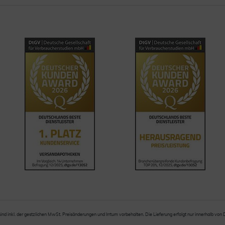
sind inkl. der gestzlichen MwSt. Preisänderungen und Irrtum vorbehalten. Die Lieferung erfolgt nur innerhalb von