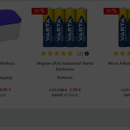
57
57
(
2
)
 Welleys
Mignon (AA) Industrial Varta
Micro Alka
Batterien
inigung
Batterie
4,95 €
2,99 €
UVP 6,99 €
UVP 
ück
Inhalt
4 Stück
In