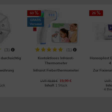
60
26
GRATIS
Versand
(
3
)
(
1
)
durchsichtig
Kontaktloses Infrarot-
Hansaplast E
Thermometer
4
ewahrung
Infrarot Fieberthermometer
Zur Fixier
19,99 €
UVP 49,99 €
UVP 
ück
Inhalt
1 Stück
Inh
4 lf