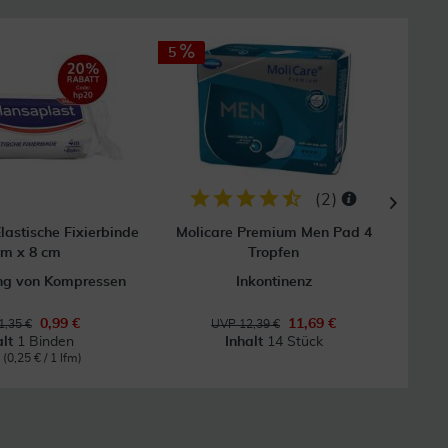
5
(
2
)
lastische Fixierbinde
Molicare Premium Men Pad 4
Fl
 m x 8 cm
Tropfen
ung von Kompressen
Inkontinenz
0,99 €
11,69 €
1,35 €
UVP 12,39 €
alt
1 Binden
Inhalt
14 Stück
m
(0,25 € / 1 lfm)