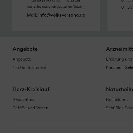
Gr
(Mo bis Fr von 08.00 - 16.00 Uhr,
kostenlos aus allen deutschen Netzen)
30
Mail:
info@volksversand.de
Angebote
Arzneimitt
Angebote
Erkältung und
NEU im Sortiment
Knochen, Gel
Herz-Kreislauf
Naturheil
Gedächtnis
Bachblüten
Gefäße und Venen
Schüßler-Salz