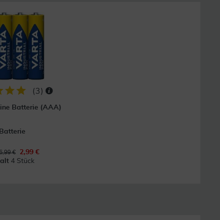
(
3
)
line Batterie (AAA)
Batterie
2,99 €
6,99 €
halt
4 Stück