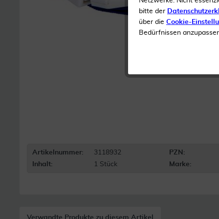
Netzwerke. Nicht essenzi
bitte der
Datenschutzerk
über die
Cookie-Einstell
Bedürfnissen anzupassen 
Artikelnummer:
3118932
PZN:
Inhalt:
1 Stück
Marke:
Verwandte Produkte zu diesem Artikel