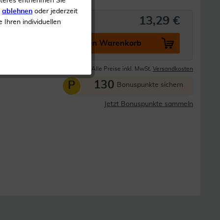
iteres entnehmen Sie
s
ablehnen
oder jederzeit
13,29 €
e Ihren individuellen
In den Warenkorb
Lieferzeit 1-3 Tage
Alle Preise inkl. MwSt.
Versandkosten
130
P
Bonuspunkte sichern
Jetzt Bonuspunkte sammeln