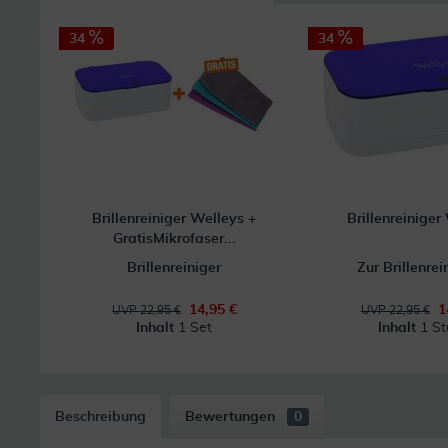
34
34
Brillenreiniger Welleys +
Brillenreiniger
GratisMikrofaser...
Brillenreiniger
Zur Brillenre
14,95 €
1
UVP 22,95 €
UVP 22,95 €
Inhalt
1 Set
Inhalt
1 St
Beschreibung
Bewertungen
0