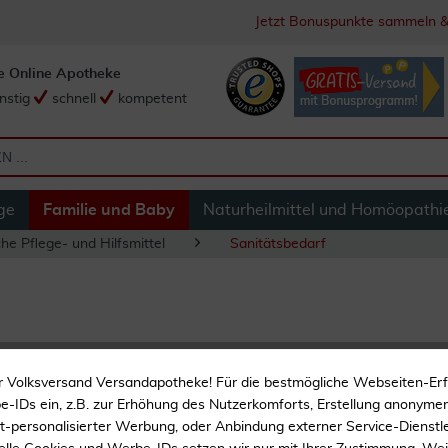
Jetzt Bonuspunkte sammeln &
e Online Apotheke
nstig
schnell
kompetent
ge
Familie und Baby
Naturheilmittel und Homöopathi
he Pflege- und Hilfsmittel
Sanitätsbedarf
Venenstauer Kawe
r Volksversand Versandapotheke! Für die bestmögliche Webseiten-Er
-IDs ein, z.B. zur Erhöhung des Nutzerkomforts, Erstellung anonymer 
ht-personalisierter Werbung, oder Anbindung externer Service-Dienstle
Venenstauer