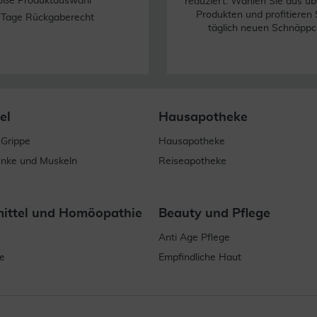
oße Produktauswahl
reduziert. Wählen Sie aus üb
Produkten und profitieren 
 Tage Rückgaberecht
täglich neuen Schnäppc
el
Hausapotheke
 Grippe
Hausapotheke
enke und Muskeln
Reiseapotheke
mittel und Homöopathie
Beauty und Pflege
Anti Age Pflege
e
Empfindliche Haut