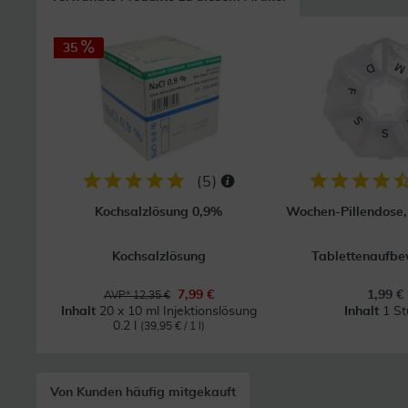
35
(
5
)
Kochsalzlösung 0,9%
Wochen-Pillendose, 
Kochsalzlösung
Tablettenaufb
7,99 €
1,99 €
AVP* 12,35 €
Inhalt
20 x 10 ml Injektionslösung
Inhalt
1 St
0.2 l
(39,95 € / 1 l)
Von Kunden häufig mitgekauft