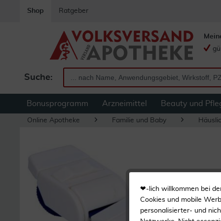
Shop
Ratgeber
Mein
gü
Suche:
Bonusprogramm
Arzneimittel
Beauty und Pfle
Online Apotheke
Familie und Baby
Häuslic
❤-lich willkommen bei de
Cookies und mobile Werbe
personalisierter- und nic