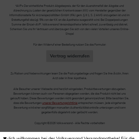
*AVP= Der einheitliche Produkt-Abgabepreis, der für den Ausnahmefall der Abgabe und
Abrechnung zu Lasten der gesetzlichen Krankenkassen (KK) vom Hersteller gegenüber der
Informationsstelle für Arzneispezialitäten GmbH (IFA) gem. § III 1, S. 2 AMG anzugeben ist und im
Erstattungsfall abzügl. 5% von der KK an die Apotheke ausgezahlt wird. Bei Doppelpackungen
Summe der Einzel-AVP. Volksversand Versandapotheke liefert schnell, zuverlässig und diskret.
Schenken Sie uns Ihr Vertrauen und überzeugen Sie sich von den vielen Vorteilen unseres Online-
Shops!
Für den Widerruf einer Bestellung nutzen Sie das Formular:
Vertrag widerrufen
Zu Risiken und Nebenwirkungen lesen Sie die Packungsbeilage und fragen Sie Ihre Ärztin, Ihren
Arzt oder in Ihrer Apotheke.
Alle Besucher unserer Webseite sind herzlich eingeladen, Produktbewertungen abzugeben.
Bewertungen können auch von Personen abgegeben werden, die das Produkt nicht bei uns
gekauft haben. Diese Bewertungen werden nicht gesondert gekennzeichnet. Bitte beachten Sie,
dass alle Bewertungen
unserer Bewertungsrichtlinie
entsprechen müssen. Jede eingehende
Bewertung wird einer sorgfältigen manuellen Authentizitätskontrolle unterzogen und kann
gegebenfalls abgelehnt oder gelöscht werden.
Copyright ©2026 Volksversand - Alle Rechte vorbehalten
❤-lich willkommen bei der Volksversand Versandapotheke! Für die