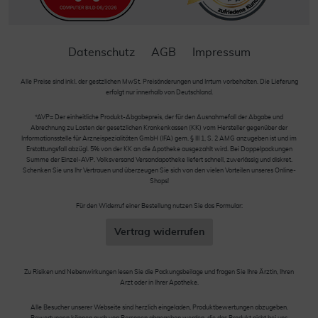
Datenschutz
AGB
Impressum
Alle Preise sind inkl. der gestzlichen MwSt. Preisänderungen und Irrtum vorbehalten. Die Lieferung
erfolgt nur innerhalb von Deutschland.
*AVP= Der einheitliche Produkt-Abgabepreis, der für den Ausnahmefall der Abgabe und
Abrechnung zu Lasten der gesetzlichen Krankenkassen (KK) vom Hersteller gegenüber der
Informationsstelle für Arzneispezialitäten GmbH (IFA) gem. § III 1, S. 2 AMG anzugeben ist und im
Erstattungsfall abzügl. 5% von der KK an die Apotheke ausgezahlt wird. Bei Doppelpackungen
Summe der Einzel-AVP. Volksversand Versandapotheke liefert schnell, zuverlässig und diskret.
Schenken Sie uns Ihr Vertrauen und überzeugen Sie sich von den vielen Vorteilen unseres Online-
Shops!
Für den Widerruf einer Bestellung nutzen Sie das Formular:
Vertrag widerrufen
Zu Risiken und Nebenwirkungen lesen Sie die Packungsbeilage und fragen Sie Ihre Ärztin, Ihren
Arzt oder in Ihrer Apotheke.
Alle Besucher unserer Webseite sind herzlich eingeladen, Produktbewertungen abzugeben.