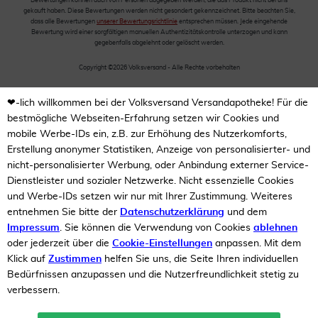
Bewertungen können auch von Personen abgegeben werden, die das Produkt nicht bei uns
gekauft haben. Diese Bewertungen werden nicht gesondert gekennzeichnet. Bitte beachten Sie,
dass alle Bewertungen
unserer Bewertungsrichtlinie
entsprechen müssen. Jede eingehende
Bewertung wird einer sorgfältigen manuellen Authentizitätskontrolle unterzogen und kann
gegebenfalls abgelehnt oder gelöscht werden.
Copyright ©2026 Volksversand - Alle Rechte vorbehalten
❤-lich willkommen bei der Volksversand Versandapotheke! Für die
bestmögliche Webseiten-Erfahrung setzen wir Cookies und
mobile Werbe-IDs ein, z.B. zur Erhöhung des Nutzerkomforts,
Erstellung anonymer Statistiken, Anzeige von personalisierter- und
nicht-personalisierter Werbung, oder Anbindung externer Service-
Dienstleister und sozialer Netzwerke. Nicht essenzielle Cookies
und Werbe-IDs setzen wir nur mit Ihrer Zustimmung. Weiteres
entnehmen Sie bitte der
Datenschutzerklärung
und dem
Impressum
. Sie können die Verwendung von Cookies
ablehnen
oder jederzeit über die
Cookie-Einstellungen
anpassen. Mit dem
Klick auf
Zustimmen
helfen Sie uns, die Seite Ihren individuellen
Bedürfnissen anzupassen und die Nutzerfreundlichkeit stetig zu
verbessern.