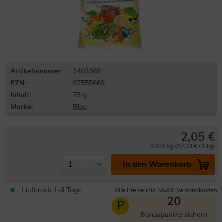
Artikelnummer:
2403368
PZN:
07555669
Inhalt:
75 g
Marke:
Bloc
2,05 €
0.075 kg (27,33 € / 1 kg)
In den Warenkorb
Lieferzeit 1-3 Tage
Alle Preise inkl. MwSt.
Versandkosten
20
P
Bonuspunkte sichern