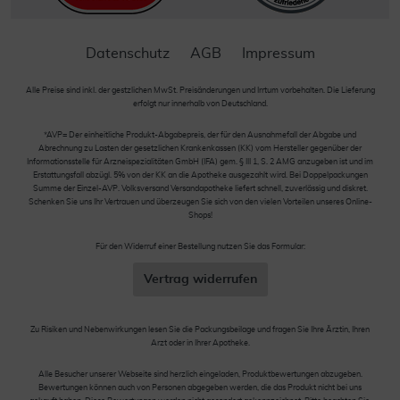
Datenschutz
AGB
Impressum
Alle Preise sind inkl. der gestzlichen MwSt. Preisänderungen und Irrtum vorbehalten. Die Lieferung
erfolgt nur innerhalb von Deutschland.
*AVP= Der einheitliche Produkt-Abgabepreis, der für den Ausnahmefall der Abgabe und
Abrechnung zu Lasten der gesetzlichen Krankenkassen (KK) vom Hersteller gegenüber der
Informationsstelle für Arzneispezialitäten GmbH (IFA) gem. § III 1, S. 2 AMG anzugeben ist und im
Erstattungsfall abzügl. 5% von der KK an die Apotheke ausgezahlt wird. Bei Doppelpackungen
Summe der Einzel-AVP. Volksversand Versandapotheke liefert schnell, zuverlässig und diskret.
Schenken Sie uns Ihr Vertrauen und überzeugen Sie sich von den vielen Vorteilen unseres Online-
Shops!
Für den Widerruf einer Bestellung nutzen Sie das Formular:
Vertrag widerrufen
Zu Risiken und Nebenwirkungen lesen Sie die Packungsbeilage und fragen Sie Ihre Ärztin, Ihren
Arzt oder in Ihrer Apotheke.
Alle Besucher unserer Webseite sind herzlich eingeladen, Produktbewertungen abzugeben.
Bewertungen können auch von Personen abgegeben werden, die das Produkt nicht bei uns