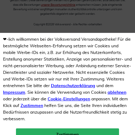
gekauft haben. Diese Bewertungen werden nicht gesondert gekennzeichnet. Bitte beachten Sie,
dass alle Bewertungen
unserer Bewertungsrichtlinie
entsprechen müssen. Jede eingehende
Bewertung wird einer sorgfältigen manuellen Authentizitätskontrolle unterzogen und kann
gegebenfalls abgelehnt oder gelöscht werden.
Copyright ©2026 Volksversand - Alle Rechte vorbehalten
❤-lich willkommen bei der Volksversand Versandapotheke! Für die
bestmögliche Webseiten-Erfahrung setzen wir Cookies und
mobile Werbe-IDs ein, z.B. zur Erhöhung des Nutzerkomforts,
Erstellung anonymer Statistiken, Anzeige von personalisierter- und
nicht-personalisierter Werbung, oder Anbindung externer Service-
Dienstleister und sozialer Netzwerke. Nicht essenzielle Cookies
und Werbe-IDs setzen wir nur mit Ihrer Zustimmung. Weiteres
entnehmen Sie bitte der
Datenschutzerklärung
und dem
Impressum
. Sie können die Verwendung von Cookies
ablehnen
oder jederzeit über die
Cookie-Einstellungen
anpassen. Mit dem
Klick auf
Zustimmen
helfen Sie uns, die Seite Ihren individuellen
Bedürfnissen anzupassen und die Nutzerfreundlichkeit stetig zu
verbessern.
Zustimmen