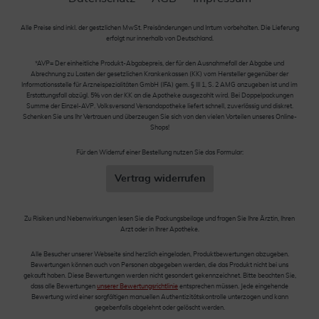
Alle Preise sind inkl. der gestzlichen MwSt. Preisänderungen und Irrtum vorbehalten. Die Lieferung
erfolgt nur innerhalb von Deutschland.
*AVP= Der einheitliche Produkt-Abgabepreis, der für den Ausnahmefall der Abgabe und
Abrechnung zu Lasten der gesetzlichen Krankenkassen (KK) vom Hersteller gegenüber der
Informationsstelle für Arzneispezialitäten GmbH (IFA) gem. § III 1, S. 2 AMG anzugeben ist und im
Erstattungsfall abzügl. 5% von der KK an die Apotheke ausgezahlt wird. Bei Doppelpackungen
Summe der Einzel-AVP. Volksversand Versandapotheke liefert schnell, zuverlässig und diskret.
Schenken Sie uns Ihr Vertrauen und überzeugen Sie sich von den vielen Vorteilen unseres Online-
Shops!
Für den Widerruf einer Bestellung nutzen Sie das Formular:
Vertrag widerrufen
Zu Risiken und Nebenwirkungen lesen Sie die Packungsbeilage und fragen Sie Ihre Ärztin, Ihren
Arzt oder in Ihrer Apotheke.
Alle Besucher unserer Webseite sind herzlich eingeladen, Produktbewertungen abzugeben.
Bewertungen können auch von Personen abgegeben werden, die das Produkt nicht bei uns
gekauft haben. Diese Bewertungen werden nicht gesondert gekennzeichnet. Bitte beachten Sie,
dass alle Bewertungen
unserer Bewertungsrichtlinie
entsprechen müssen. Jede eingehende
Bewertung wird einer sorgfältigen manuellen Authentizitätskontrolle unterzogen und kann
gegebenfalls abgelehnt oder gelöscht werden.