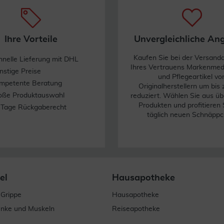
Ihre Vorteile
Unvergleichliche An
Kaufen Sie bei der Versand
hnelle Lieferung mit DHL
Ihres Vertrauens Markenme
nstige Preise
und Pflegeartikel vo
mpetente Beratung
Originalherstellern um bis
oße Produktauswahl
reduziert. Wählen Sie aus üb
Produkten und profitieren 
 Tage Rückgaberecht
täglich neuen Schnäppc
el
Hausapotheke
 Grippe
Hausapotheke
enke und Muskeln
Reiseapotheke