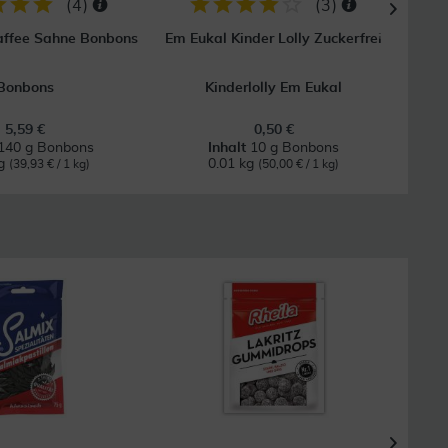
(
4
)
(
3
)
Kaffee Sahne Bonbons
Em Eukal Kinder Lolly Zuckerfrei
Mur
Bonbons
Kinderlolly Em Eukal
5,59 €
0,50 €
140 g Bonbons
Inhalt
10 g Bonbons
kg
0.01 kg
(39,93 € / 1 kg)
(50,00 € / 1 kg)