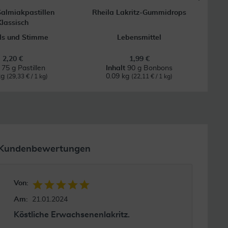
almiakpastillen
Rheila Lakritz-Gummidrops
Ec
Klassisch
ls und Stimme
Lebensmittel
2,20 €
1,99 €
t
75 g Pastillen
Inhalt
90 g Bonbons
kg
0.09 kg
(29,33 € / 1 kg)
(22,11 € / 1 kg)
Kundenbewertungen
Von:
Am:
21.01.2024
Köstliche Erwachsenenlakritz.