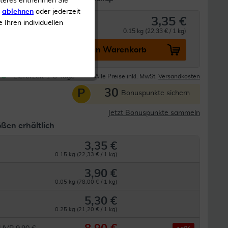
iteres entnehmen Sie
s
ablehnen
oder jederzeit
3,35 €
e Ihren individuellen
0.15 kg (22,33 € / 1 kg)
In den Warenkorb
Lieferzeit 1-3 Tage
Alle Preise inkl. MwSt.
Versandkosten
30
P
Bonuspunkte sichern
Jetzt Bonuspunkte sammeln
ßen erhältlich
3,35 €
0.15 kg (22,33 € / 1 kg)
3,90 €
0.05 kg (78,00 € / 1 kg)
5,30 €
0.25 kg (21,20 € / 1 kg)