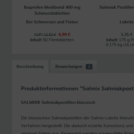
Ibuprofen Medibond 400 mg
Salmiak Pastillen
Schmerztabletten
Bei Schmerzen und Fieber
Lakritz
4,99 €
3,35 €
AVP* 12,52 €
Inhalt
50 Filmtabletten
Inhalt
175 g Pa
0.175 kg
(19,14 
Beschreibung
Bewertungen
2
Produktinformationen "Salmix Salmiakpasti
SALMIX® Salmiakpastillen klassisch
Die klassischen Salmiakpastillen der Salmix-Lakritz-Manufa
Verfahren hergestellt. Die dadurch erzielte Konsistenz u
zeichnet Salmix aus. Eingesetzt werden ausgewählte Rohst