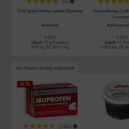
(
4
)
Echt Sylter Kaffee Sahne Bonbons
AirmenBeans Coff
Lozenge
Bonbons
Kaffeepasti
3,59 €
3,39 €
Inhalt
70 g Bonbons
Inhalt
21 Pas
0.07 kg
0.021 kg
(51,29 € / 1 kg)
(161,43
Von Kunden häufig mitgekauft
60
(
366
)