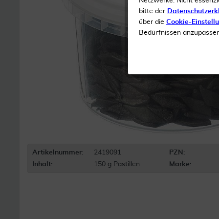
Netzwerke. Nicht essenzi
bitte der
Datenschutzerk
über die
Cookie-Einstell
Bedürfnissen anzupassen 
Artikelnummer:
2419091
PZN:
Inhalt:
150 g Pastillen
Marke: