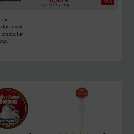
8,90 €
UVP 9,90 €
10
0.5 kg (17,80 € / 1 kg)
bene
darf nicht
 Ersatz für
ung.
29