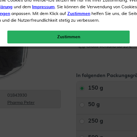
elle Cookies und Werbe-IDs setzen wir nur mit Ihrer Zustimmung. We
lärung
und dem
Impressum
. Sie können die Verwendung von Cookie
Inhalt
150 g Pastillen
ungen
anpassen. Mit dem Klick auf
Zustimmen
helfen Sie uns, die Seit
und die Nutzerfreundlichkeit stetig zu verbessern.
Menge:
Zustimmen
Gratis Versand ab 19 €
In folgenden Packungsgrö
150 g
01843930
Pharma Peter
50 g
250 g