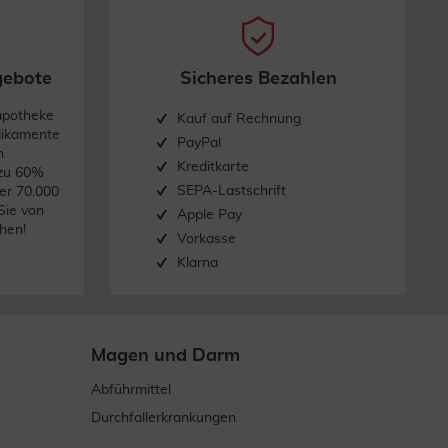
gebote
Sicheres Bezahlen
apotheke
Kauf auf Rechnung
dikamente
PayPal
n
Kreditkarte
 zu 60%
SEPA-Lastschrift
er 70.000
Sie von
Apple Pay
hen!
Vorkasse
Klarna
Magen und Darm
Abführmittel
Durchfallerkrankungen