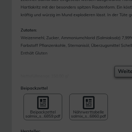
Hartlakritz mit der besonders spitzen Rautenform. Ein kö
kräftig und würzig im Mund explodieren lässt. In der Tüte 
Zutaten:
Weizenmehl, Zucker, Ammoniumchlorid (Salmiaksalz) 7,99%
Farbstoff Pflanzenkohle, Sternanisöl, Überzugsmittel Schell
Enthält Gluten
Weite
Nettofüllmenge 150,00 g/
Beipackzettel
Beipackzettel
Nährwerttabelle
salmix_s...6859.pdf
salmix_s...6860.pdf
Hersteller: