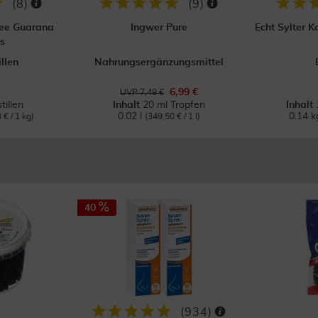
(
8
)
(
9
)
ee Guarana
Ingwer Pure
Echt Sylter 
s
llen
Nahrungsergänzungsmittel
6,99 €
UVP 7,49 €
tillen
Inhalt
20 ml Tropfen
Inhalt
0.02 l
0.14 
 € / 1 kg)
(349,50 € / 1 l)
40
(
934
)