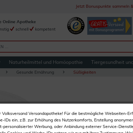
Jetzt Bonuspunkte sammeln &
e Online Apotheke
nstig
schnell
kompetent
y
Naturheilmittel und Homöopathie
Tiergesundheit un
Gesunde Ernährung
Süßigkeiten
Salmix Salmiakpast
r Volksversand Versandapotheke! Für die bestmögliche Webseiten-Er
-IDs ein, z.B. zur Erhöhung des Nutzerkomforts, Erstellung anonymer 
ht-personalisierter Werbung, oder Anbindung externer Service-Dienstle
Erwachenenlakritz