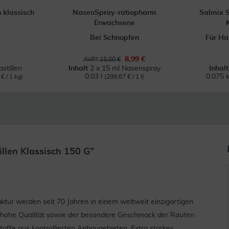
 klassisch
NasenSpray-ratiopharm
Salmix S
Erwachsene
Bei Schnupfen
Für Ha
8,99 €
AVP* 15,00 €
stillen
Inhalt
2 x 15 ml Nasenspray
Inhal
0.03 l
0.075 
€ / 1 kg)
(299,67 € / 1 l)
llen Klassisch 150 G"
ktur werden seit 70 Jahren in einem weltweit einzigartigen
nd hohe Qualität sowie der besondere Geschmack der Rauten
offe aus kontrollierten Anbaugebieten. Extra starkes