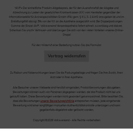
*AVP= Der einheitliche Produkt-Abgabepreis, der für den Ausnahmefall der Abgabe und
Abrechnung zu Lasten der gesetzlichen Krankenkassen (KK) vom Hersteller gegenüber der
Informationsstelle für Arzneispezialitäten GmbH (IFA) gem. § III 1, S. 2 AMG anzugeben ist und im
Erstattungsfall abzügl. 5% von der KK an die Apotheke ausgezahlt wird. Bei Doppelpackungen
Summe der Einzel-AVP. Volksversand Versandapotheke liefert schnell, zuverlässig und diskret.
Schenken Sie uns Ihr Vertrauen und überzeugen Sie sich von den vielen Vorteilen unseres Online-
Shops!
Für den Widerruf einer Bestellung nutzen Sie das Formular:
Vertrag widerrufen
Zu Risiken und Nebenwirkungen lesen Sie die Packungsbeilage und fragen Sie Ihre Ärztin, Ihren
Arzt oder in Ihrer Apotheke.
Alle Besucher unserer Webseite sind herzlich eingeladen, Produktbewertungen abzugeben.
Bewertungen können auch von Personen abgegeben werden, die das Produkt nicht bei uns
gekauft haben. Diese Bewertungen werden nicht gesondert gekennzeichnet. Bitte beachten Sie,
dass alle Bewertungen
unserer Bewertungsrichtlinie
entsprechen müssen. Jede eingehende
Bewertung wird einer sorgfältigen manuellen Authentizitätskontrolle unterzogen und kann
gegebenfalls abgelehnt oder gelöscht werden.
Copyright ©2026 Volksversand - Alle Rechte vorbehalten