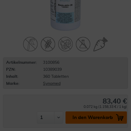
Artikelnummer:
3100856
PZN:
10389039
Inhalt:
360 Tabletten
Marke:
Synomed
83,40 €
0.072 kg (1.158,33 € / 1 kg)
In den Warenkorb