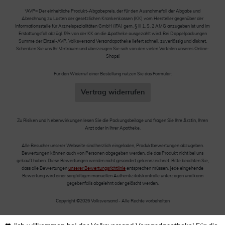
*AVP= Der einheitliche Produkt-Abgabepreis, der für den Ausnahmefall der Abgabe und
Abrechnung zu Lasten der gesetzlichen Krankenkassen (KK) vom Hersteller gegenüber der
Informationsstelle für Arzneispezialitäten GmbH (IFA) gem. § III 1, S. 2 AMG anzugeben ist und im
Erstattungsfall abzügl. 5% von der KK an die Apotheke ausgezahlt wird. Bei Doppelpackungen
Summe der Einzel-AVP. Volksversand Versandapotheke liefert schnell, zuverlässig und diskret.
Schenken Sie uns Ihr Vertrauen und überzeugen Sie sich von den vielen Vorteilen unseres Online-
Shops!
Für den Widerruf einer Bestellung nutzen Sie das Formular:
Vertrag widerrufen
Zu Risiken und Nebenwirkungen lesen Sie die Packungsbeilage und fragen Sie Ihre Ärztin, Ihren
Arzt oder in Ihrer Apotheke.
Alle Besucher unserer Webseite sind herzlich eingeladen, Produktbewertungen abzugeben.
Bewertungen können auch von Personen abgegeben werden, die das Produkt nicht bei uns
gekauft haben. Diese Bewertungen werden nicht gesondert gekennzeichnet. Bitte beachten Sie,
dass alle Bewertungen
unserer Bewertungsrichtlinie
entsprechen müssen. Jede eingehende
Bewertung wird einer sorgfältigen manuellen Authentizitätskontrolle unterzogen und kann
gegebenfalls abgelehnt oder gelöscht werden.
Copyright ©2026 Volksversand - Alle Rechte vorbehalten