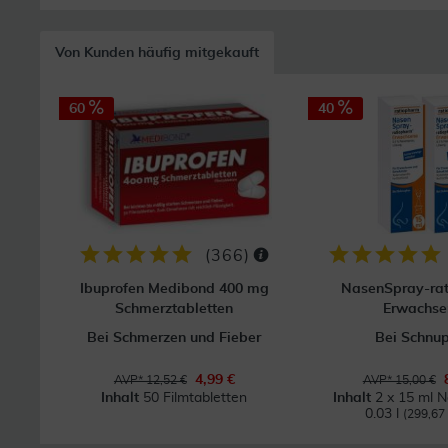
Von Kunden häufig mitgekauft
60
40
(
366
)
Ibuprofen Medibond 400 mg
NasenSpray-ra
Schmerztabletten
Erwachse
Bei Schmerzen und Fieber
Bei Schnu
4,99 €
AVP* 12,52 €
AVP* 15,00 €
Inhalt
50 Filmtabletten
Inhalt
2 x 15 ml 
0.03 l
(299,67 €