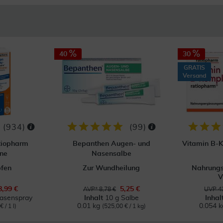
40
30
GRATIS
Versand
(
934
)
(
99
)
tiopharm
Bepanthen Augen- und
Vitamin B-
ne
Nasensalbe
pfen
Zur Wundheilung
Nahrungs
V
8,99 €
5,25 €
AVP* 8,78 €
UVP 43
Nasenspray
Inhalt
10 g Salbe
Inhal
0.01 kg
0.054 
 / 1 l)
(525,00 € / 1 kg)