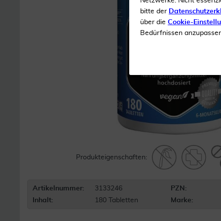
Netzwerke. Nicht essenzi
bitte der
Datenschutzerk
über die
Cookie-Einstell
Bedürfnissen anzupassen 
Produkteigenschaften:
Artikelnummer:
3133246
PZN:
Inhalt:
180 Tabletten
Marke: