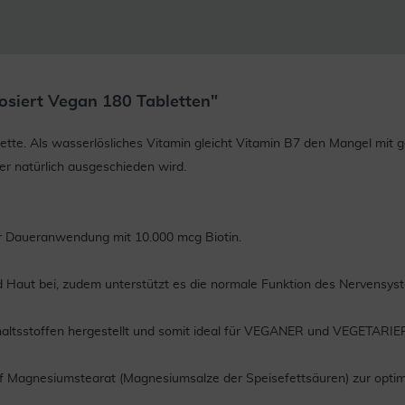
osiert Vegan 180 Tabletten"
blette. Als wasserlösliches Vitamin gleicht Vitamin B7 den Mangel mit
er natürlich ausgeschieden wird.
ur Daueranwendung mit 10.000 mcg Biotin.
d Haut bei, zudem unterstützt es die normale Funktion des Nervensys
 Inhaltsstoffen hergestellt und somit ideal für VEGANER und VEGETARIE
ff Magnesiumstearat (Magnesiumsalze der Speisefettsäuren) zur opti