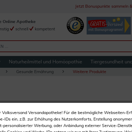
Jetzt Bonuspunkte sammeln &
e Online Apotheke
nstig
schnell
kompetent
y
Naturheilmittel und Homöopathie
Tiergesundheit un
Gesunde Ernährung
Weitere Produkte
Biotin 10 mg Hoch
r Volksversand Versandapotheke! Für die bestmögliche Webseiten-Er
-IDs ein, z.B. zur Erhöhung des Nutzerkomforts, Erstellung anonymer 
ht-personalisierter Werbung, oder Anbindung externer Service-Dienstle
Beste Bioverfügbarkeit