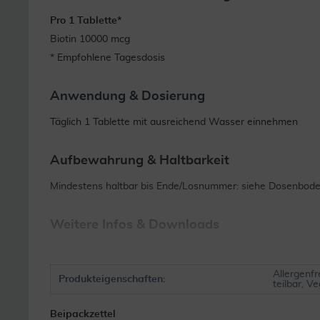
Pro 1 Tablette*
Biotin 10000 mcg
* Empfohlene Tagesdosis
Anwendung & Dosierung
Täglich 1 Tablette mit ausreichend Wasser einnehmen
Aufbewahrung & Haltbarkeit
Mindestens haltbar bis Ende/Losnummer: siehe Dosenbode
Weitere Infos & Downloads
Die angegebene empfohlene Verzehrmenge darf nicht u-be
eine gesunde Lebensweise. Nicht fu-r Kinder und Jugendli
Allergenfr
Produkteigenschaften:
teilbar, V
Beipackzettel