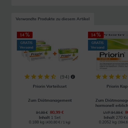
Verwandte Produkte zu diesem Artikel
14
14
GRATIS
GRATIS
Versand
Versand
(
94
)
Priorin Vorteilsset
Priorin Kap
Zum Diätmanagement
Zum Diätmanage
hormonell erblich
80,99 €
8
94,99 €
UVP 94,99 €
Inhalt
1 Set
Inhalt
270 Ka
0.188 kg
0.2052 kg
(430,80 € / 1 kg)
(394,6