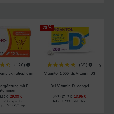
20
GRAT
Vers
(
126
)
(
65
)
Komplex-ratiopharm
Vigantol 1.000 I.E. Vitamin D3
Bioti
ergänzung mit B
Bei Vitamin-D-Mangel
itaminen
29,99 €
13,95 €
,39 €
AVP* 17,47 €
t
120 Kapseln
Inhalt
200 Tabletten
kg
(555,37 € / 1 kg)