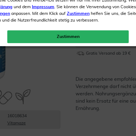
elle Cookies und Werbe-IDs setzen wir nur mit Ihrer Zustimmung. We
Für Frauen und Männer g
lärung
und dem
Impressum
. Sie können die Verwendung von Cookie
ungen
anpassen. Mit dem Klick auf
Zustimmen
helfen Sie uns, die Seit
und die Nutzerfreundlichkeit stetig zu verbessern.
Inhalt
180 Tabletten
Menge:
Zustimmen
Gratis Versand ab 19 €
Die angegebene empfohle
Verzehrmenge darf nicht ü
werden. Nahrungsergänzu
sind kein Ersatz für eine
Ernährung.
16018634
Vitamaze