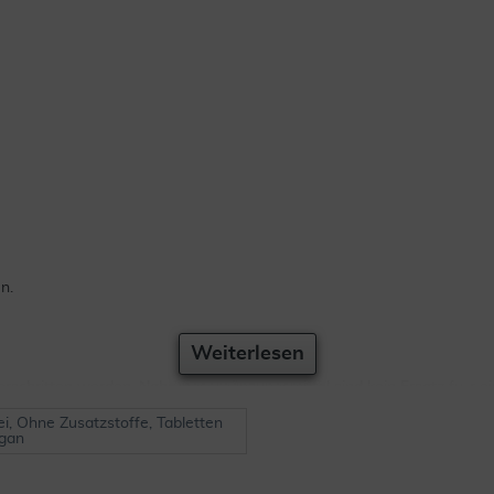
n.
Weiterlesen
rschritten werden. Nahrungsergänzungsmittel sind kein Ersatz fu-r
che geeignet. Das Produkt ungeöffnet, ku-hl, trocken und außerhalb 
ei, Ohne Zusatzstoffe, Tabletten
egan