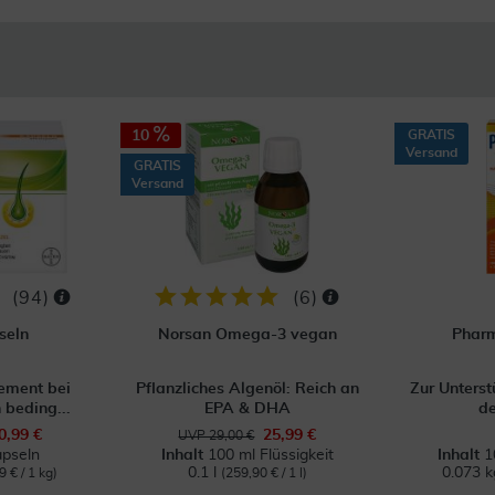
10
GRATIS
Versand
GRATIS
Versand
(
94
)
(
6
)
seln
Norsan Omega-3 vegan
Pharm
ment bei
Pflanzliches Algenöl: Reich an
Zur Unterst
 beding...
EPA & DHA
de
0,99 €
25,99 €
UVP 29,00 €
pseln
Inhalt
100 ml Flüssigkeit
Inhalt
1
0.1 l
0.073 
9 € / 1 kg)
(259,90 € / 1 l)