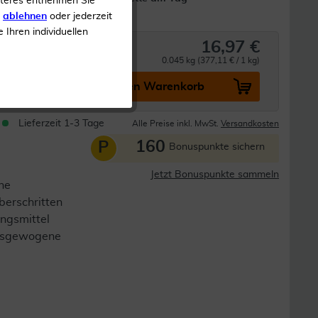
iteres entnehmen Sie
eeignet
Vegan
s
ablehnen
oder jederzeit
e Ihren individuellen
16,97 €
0.045 kg (377,11 € / 1 kg)
In den Warenkorb
Lieferzeit 1-3 Tage
Alle Preise inkl. MwSt.
Versandkosten
160
P
Bonuspunkte sichern
Jetzt Bonuspunkte sammeln
ne
berschritten
ngsmittel
 ausgewogene