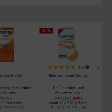
41
25
(
2
)
aton Vitality
Elotrans reload Orange
ützung der Vitalität
Bei Elektrolyt- und
Bei 
s Körpers
Wasserverlusten
49,99 €
8,99 €
UVP 15,38 €
00 Filmtabletten
Inhalt
15 x 7.57 g Beutel
kg
0.114 kg
0
(684,79 € / 1 kg)
(78,86 € / 1 kg)