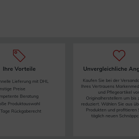
Ihre Vorteile
Unvergleichliche An
Kaufen Sie bei der Versand
hnelle Lieferung mit DHL
Ihres Vertrauens Markenme
nstige Preise
und Pflegeartikel vo
mpetente Beratung
Originalherstellern um bis
oße Produktauswahl
reduziert. Wählen Sie aus üb
Produkten und profitieren 
 Tage Rückgaberecht
täglich neuen Schnäppc