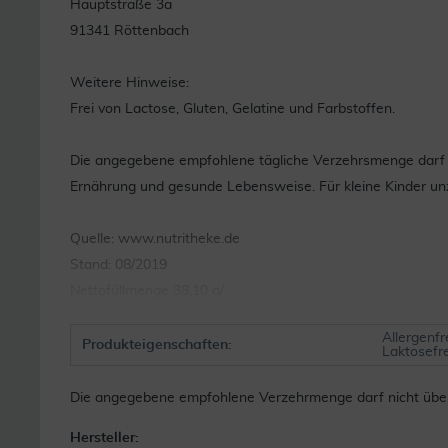
Hauptstraße 3a
91341 Röttenbach
Weitere Hinweise:
Frei von Lactose, Gluten, Gelatine und Farbstoffen.
Die angegebene empfohlene tägliche Verzehrsmenge darf n
Ernährung und gesunde Lebensweise. Für kleine Kinder un
Quelle: www.nutritheke.de
Stand: 08/2019
Nettofüllmenge 38,10 g/
Allergenfre
Produkteigenschaften:
Laktosefr
Die angegebene empfohlene Verzehrmenge darf nicht übers
Hersteller: