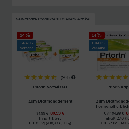
Verwandte Produkte zu diesem Artikel
14
14
GRATIS
GRATIS
Versand
Versand
(
94
)
Priorin Vorteilsset
Priorin Kap
Zum Diätmanagement
Zum Diätmanage
hormonell erblich
80,99 €
8
94,99 €
UVP 94,99 €
Inhalt
1 Set
Inhalt
270 Ka
0.188 kg
0.2052 kg
(430,80 € / 1 kg)
(394,6