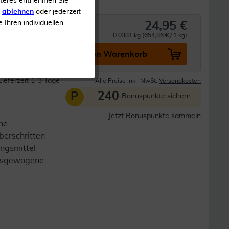
iteres entnehmen Sie
s
ablehnen
oder jederzeit
e Ihren individuellen
24,95 €
0.0381 kg (654,86 € / 1 kg)
In den Warenkorb
Lieferzeit 1-3 Tage
Alle Preise inkl. MwSt.
Versandkosten
240
P
Bonuspunkte sichern
Jetzt Bonuspunkte sammeln
ne
berschritten
ngsmittel
 ausgewogene