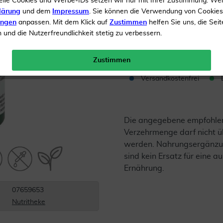
elle Cookies und Werbe-IDs setzen wir nur mit Ihrer Zustimmung. We
Ohne Farbstoffe
lärung
und dem
Impressum
. Sie können die Verwendung von Cookie
ungen
anpassen. Mit dem Klick auf
Zustimmen
helfen Sie uns, die Seit
Inhalt
60 Kapseln
und die Nutzerfreundlichkeit stetig zu verbessern.
Menge:
Zustimmen
Versandkostenfrei
Die angegebene empfohle
Verzehrmenge darf nicht ü
werden. Nahrungsergänzu
sind kein Ersatz für eine
Ernährung.
07659653
Nutritheke