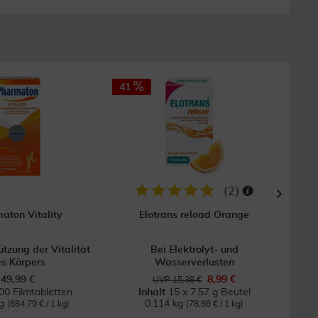
41
25
(
2
)
aton Vitality
Elotrans reload Orange
ützung der Vitalität
Bei Elektrolyt- und
Bei 
s Körpers
Wasserverlusten
49,99 €
8,99 €
UVP 15,38 €
00 Filmtabletten
Inhalt
15 x 7.57 g Beutel
kg
0.114 kg
0
(684,79 € / 1 kg)
(78,86 € / 1 kg)