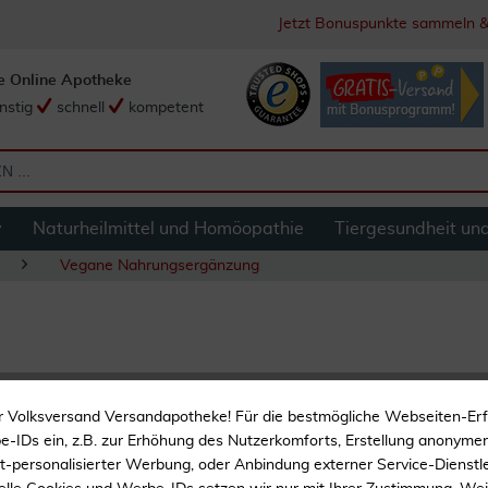
Jetzt Bonuspunkte sammeln &
e Online Apotheke
nstig
schnell
kompetent
y
Naturheilmittel und Homöopathie
Tiergesundheit un
Vegane Nahrungsergänzung
Bittermelone 60 K
r Volksversand Versandapotheke! Für die bestmögliche Webseiten-Er
-IDs ein, z.B. zur Erhöhung des Nutzerkomforts, Erstellung anonymer 
Nur 1 Kapsel täglich
ht-personalisierter Werbung, oder Anbindung externer Service-Dienstle
Vegan