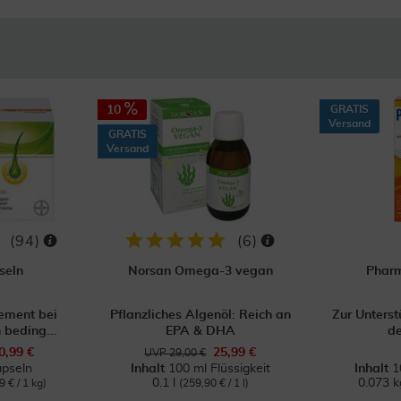
10
GRATIS
Versand
GRATIS
Versand
(
94
)
(
6
)
seln
Norsan Omega-3 vegan
Pharm
ment bei
Pflanzliches Algenöl: Reich an
Zur Unterst
 beding...
EPA & DHA
de
0,99 €
25,99 €
UVP 29,00 €
pseln
Inhalt
100 ml Flüssigkeit
Inhalt
1
0.1 l
0.073 
9 € / 1 kg)
(259,90 € / 1 l)