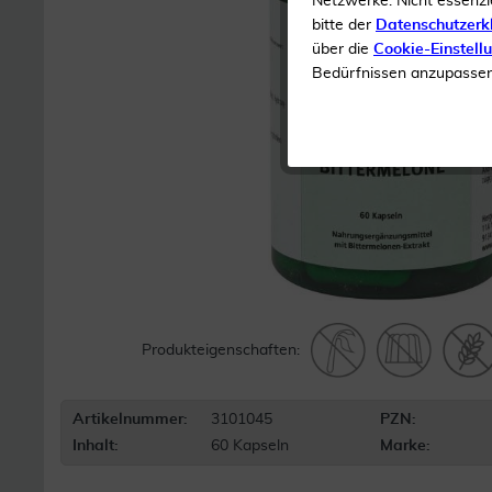
Netzwerke. Nicht essenzi
bitte der
Datenschutzerk
über die
Cookie-Einstell
Bedürfnissen anzupassen 
Produkteigenschaften:
Artikelnummer:
3101045
PZN:
Inhalt:
60 Kapseln
Marke: