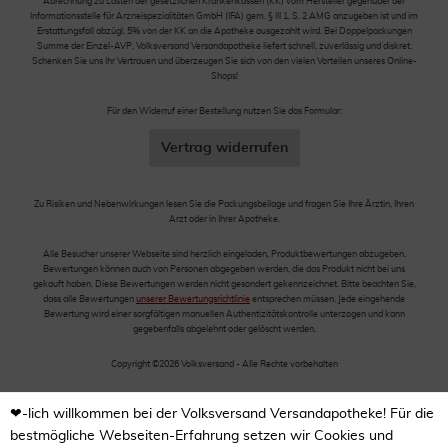
Abrechnung zu Lasten der gesetzlichen Krankenkassen (KK) vom Hersteller gegenüber der
Informationsstelle für Arzneispezialitäten GmbH (IFA) gem. § III 1, S. 2 AMG anzugeben ist und im
Erstattungsfall abzügl. 5% von der KK an die Apotheke ausgezahlt wird. Bei Doppelpackungen
Summe der Einzel-AVP. Volksversand Versandapotheke liefert schnell, zuverlässig und diskret.
Schenken Sie uns Ihr Vertrauen und überzeugen Sie sich von den vielen Vorteilen unseres Online-
Shops!
Für den Widerruf einer Bestellung nutzen Sie das Formular:
Vertrag widerrufen
Zu Risiken und Nebenwirkungen lesen Sie die Packungsbeilage und fragen Sie Ihre Ärztin, Ihren
Arzt oder in Ihrer Apotheke.
Alle Besucher unserer Webseite sind herzlich eingeladen, Produktbewertungen abzugeben.
Bewertungen können auch von Personen abgegeben werden, die das Produkt nicht bei uns
gekauft haben. Diese Bewertungen werden nicht gesondert gekennzeichnet. Bitte beachten Sie,
dass alle Bewertungen
unserer Bewertungsrichtlinie
entsprechen müssen. Jede eingehende
Bewertung wird einer sorgfältigen manuellen Authentizitätskontrolle unterzogen und kann
gegebenfalls abgelehnt oder gelöscht werden.
Copyright ©2026 Volksversand - Alle Rechte vorbehalten
❤-lich willkommen bei der Volksversand Versandapotheke! Für die
bestmögliche Webseiten-Erfahrung setzen wir Cookies und