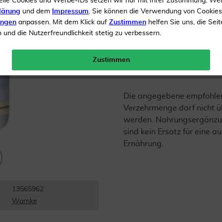
elle Cookies und Werbe-IDs setzen wir nur mit Ihrer Zustimmung. We
Inhalt
100 Kapseln
lärung
und dem
Impressum
. Sie können die Verwendung von Cookie
ungen
anpassen. Mit dem Klick auf
Zustimmen
helfen Sie uns, die Seit
Menge:
und die Nutzerfreundlichkeit stetig zu verbessern.
Versandkostenfrei
Zustimmen
Die angegebene empfohle
Verzehrmenge darf nicht ü
werden. Nahrungsergänzu
sind kein Ersatz für eine
Ernährung.
13565962
Warnke