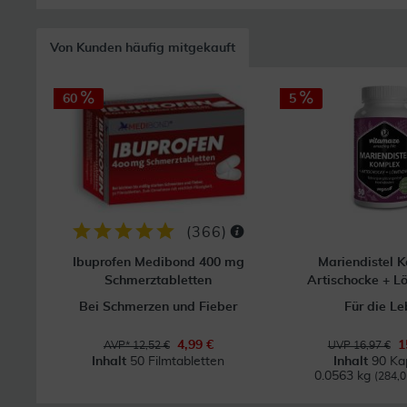
Von Kunden häufig mitgekauft
60
5
(
366
)
Ibuprofen Medibond 400 mg
Mariendistel 
Schmerztabletten
Artischocke + 
Bei Schmerzen und Fieber
Für die Le
4,99 €
1
AVP* 12,52 €
UVP 16,97 €
Inhalt
50 Filmtabletten
Inhalt
90 Ka
0.0563 kg
(284,0