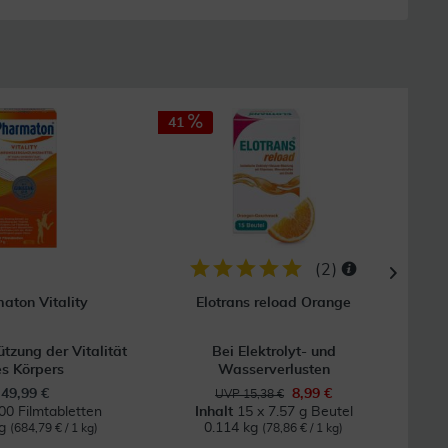
41
25
(
2
)
aton Vitality
Elotrans reload Orange
ützung der Vitalität
Bei Elektrolyt- und
Bei 
s Körpers
Wasserverlusten
49,99 €
8,99 €
UVP 15,38 €
00 Filmtabletten
Inhalt
15 x 7.57 g Beutel
kg
0.114 kg
0
(684,79 € / 1 kg)
(78,86 € / 1 kg)