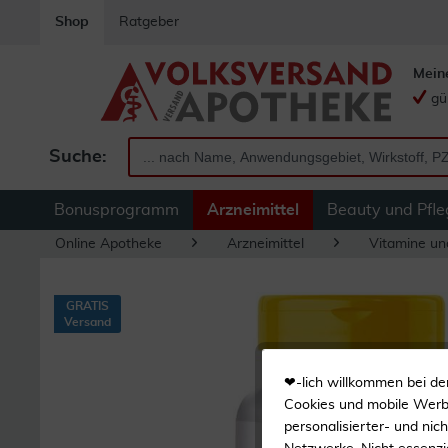
Shop
Ratgeber
Mein
gü
Suche:
Bonusprogramm
Arzneimittel
Beauty und Pfle
Online Apotheke
Arzneimittel
Vitamine un
GRATIS
Versand
❤-lich willkommen bei de
Cookies und mobile Werbe
personalisierter- und nic