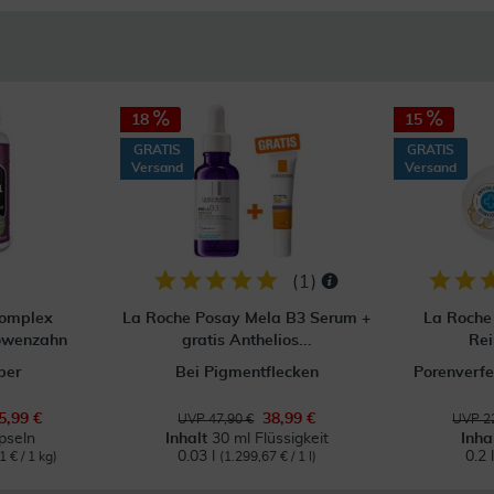
18
15
GRATIS
GRATIS
Versand
Versand
(
1
)
Komplex
La Roche Posay Mela B3 Serum +
La Roche
Löwenzahn
gratis Anthelios...
Rei
ber
Bei Pigmentflecken
Porenverfe
5,99 €
38,99 €
UVP 47,90 €
UVP 22
pseln
Inhalt
30 ml Flüssigkeit
Inha
0.03 l
0.2 
1 € / 1 kg)
(1.299,67 € / 1 l)