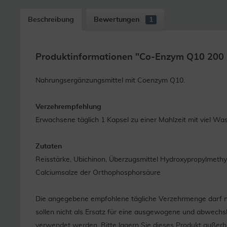
Beschreibung
Bewertungen
1
Produktinformationen "Co-Enzym Q10 200
Nahrungsergänzungsmittel mit Coenzym Q10.
Verzehrempfehlung
Erwachsene täglich 1 Kapsel zu einer Mahlzeit mit viel Was
Zutaten
Reisstärke, Ubichinon, Überzugsmittel Hydroxypropylmethylc
Calciumsalze der Orthophosphorsäure
Die angegebene empfohlene tägliche Verzehrmenge darf n
sollen nicht als Ersatz für eine ausgewogene und abwech
verwendet werden. Bitte lagern Sie dieses Produkt außerha