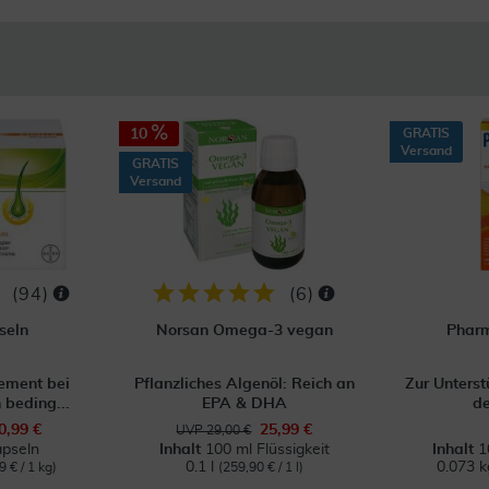
10
GRATIS
Versand
GRATIS
Versand
(
94
)
(
6
)
seln
Norsan Omega-3 vegan
Pharm
ment bei
Pflanzliches Algenöl: Reich an
Zur Unterst
 beding...
EPA & DHA
de
0,99 €
25,99 €
UVP 29,00 €
pseln
Inhalt
100 ml Flüssigkeit
Inhalt
1
0.1 l
0.073 
9 € / 1 kg)
(259,90 € / 1 l)