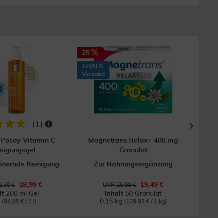
25
20
GRATIS
Versand
(
1
)
 Posay Vitamin C
Magnetrans Relax+ 400 mg
M
nigungsgel
Granulat
E
inernde Reinigung
Zur Nahrungsergänzung
18,99 €
19,49 €
,50 €
UVP 25,99 €
lt
200 ml Gel
Inhalt
50 Granulat
l
0.15 kg
(94,95 € / 1 l)
(129,93 € / 1 kg)