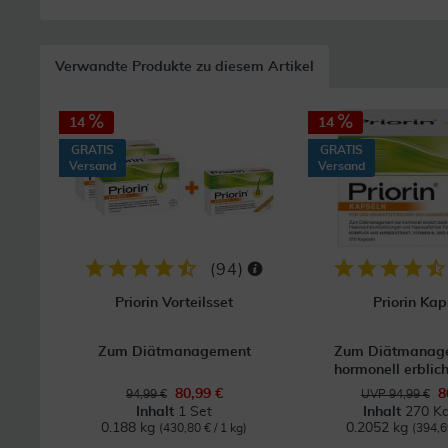
Verwandte Produkte zu diesem Artikel
14
14
GRATIS
GRATIS
Versand
Versand
(
94
)
Priorin Vorteilsset
Priorin Kap
Zum Diätmanagement
Zum Diätmanage
hormonell erblich
80,99 €
8
94,99 €
UVP 94,99 €
Inhalt
1 Set
Inhalt
270 Ka
0.188 kg
0.2052 kg
(430,80 € / 1 kg)
(394,6