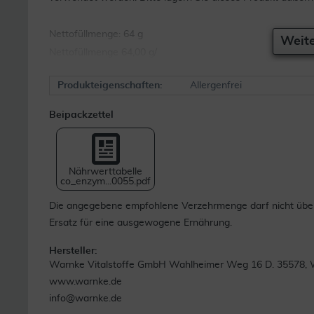
Nettofüllmenge: 64 g
Weite
Nettofüllmenge 64,00 g/
Produkteigenschaften:
Allergenfrei
Beipackzettel
Nährwerttabelle
co_enzym...0055.pdf
Die angegebene empfohlene Verzehrmenge darf nicht über
Ersatz für eine ausgewogene Ernährung.
Hersteller:
Warnke Vitalstoffe GmbH Wahlheimer Weg 16 D. 35578, 
www.warnke.de
info@warnke.de