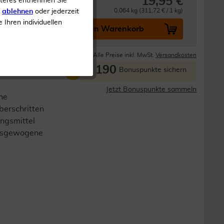
19,95 €
iteres entnehmen Sie
0.064 kg (311,72 € / 1 kg)
s
ablehnen
oder jederzeit
e Ihren individuellen
In den Warenkorb
Lieferzeit 1-3 Tage
Alle Preise inkl. MwSt.
Versandkosten
190
P
Bonuspunkte sichern
Jetzt Bonuspunkte sammeln
ne
berschritten
ngsmittel
 ausgewogene