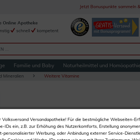
Jetzt Bonuspunkte sammeln &
e Online Apotheke
nstig
schnell
kompetent
ge
Familie und Baby
Naturheilmittel und Homöopathi
d Mineralien
Weitere Vitamine
Co-Enzym Q10 20
r Volksversand Versandapotheke! Für die bestmögliche Webseiten-Er
-IDs ein, z.B. zur Erhöhung des Nutzerkomforts, Erstellung anonymer 
Nur 1x täglich
ht-personalisierter Werbung, oder Anbindung externer Service-Dienstle