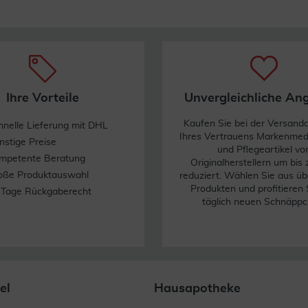
Ihre Vorteile
Unvergleichliche An
Kaufen Sie bei der Versand
hnelle Lieferung mit DHL
Ihres Vertrauens Markenme
nstige Preise
und Pflegeartikel vo
mpetente Beratung
Originalherstellern um bis
oße Produktauswahl
reduziert. Wählen Sie aus üb
Produkten und profitieren 
 Tage Rückgaberecht
täglich neuen Schnäppc
el
Hausapotheke