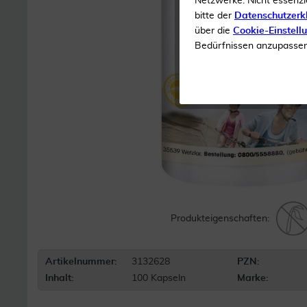
Netzwerke. Nicht essenzi
bitte der
Datenschutzerk
über die
Cookie-Einstell
Bedürfnissen anzupassen 
Produkteigenschaften:
Artikelnummer:
3132628
PZN:
Inhalt:
100 Kapseln
Marke: