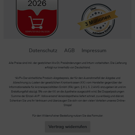
Datenschutz
AGB
Impressum
Alle Preise sind inkl. der gestzlichen MwSt. Preisänderungen und Irrtum vorbehalten. Die Lieferung
erfolgt nur innerhalb von Deutschland.
*AVP= Der einheitliche Produkt-Abgabepreis, der für den Ausnahmefall der Abgabe und
Abrechnung zu Lasten der gesetzlichen Krankenkassen (KK) vom Hersteller gegenüber der
Informationsstelle für Arzneispezialitäten GmbH (IFA) gem. § III 1, S. 2 AMG anzugeben ist und im
Erstattungsfall abzügl. 5% von der KK an die Apotheke ausgezahlt wird. Bei Doppelpackungen
Summe der Einzel-AVP. Volksversand Versandapotheke liefert schnell, zuverlässig und diskret.
Schenken Sie uns Ihr Vertrauen und überzeugen Sie sich von den vielen Vorteilen unseres Online-
Shops!
Für den Widerruf einer Bestellung nutzen Sie das Formular:
Vertrag widerrufen