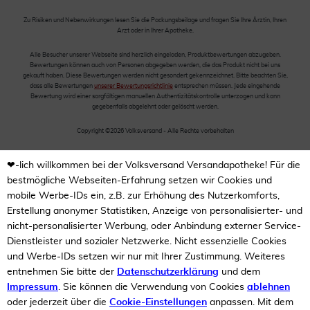
Zu Risiken und Nebenwirkungen lesen Sie die Packungsbeilage und fragen Sie Ihre Ärztin, Ihren
Arzt oder in Ihrer Apotheke.
Alle Besucher unserer Webseite sind herzlich eingeladen, Produktbewertungen abzugeben.
Bewertungen können auch von Personen abgegeben werden, die das Produkt nicht bei uns
gekauft haben. Diese Bewertungen werden nicht gesondert gekennzeichnet. Bitte beachten Sie,
dass alle Bewertungen
unserer Bewertungsrichtlinie
entsprechen müssen. Jede eingehende
Bewertung wird einer sorgfältigen manuellen Authentizitätskontrolle unterzogen und kann
gegebenfalls abgelehnt oder gelöscht werden.
Copyright ©2026 Volksversand - Alle Rechte vorbehalten
❤-lich willkommen bei der Volksversand Versandapotheke! Für die
bestmögliche Webseiten-Erfahrung setzen wir Cookies und
mobile Werbe-IDs ein, z.B. zur Erhöhung des Nutzerkomforts,
Erstellung anonymer Statistiken, Anzeige von personalisierter- und
nicht-personalisierter Werbung, oder Anbindung externer Service-
Dienstleister und sozialer Netzwerke. Nicht essenzielle Cookies
und Werbe-IDs setzen wir nur mit Ihrer Zustimmung. Weiteres
entnehmen Sie bitte der
Datenschutzerklärung
und dem
Impressum
. Sie können die Verwendung von Cookies
ablehnen
oder jederzeit über die
Cookie-Einstellungen
anpassen. Mit dem