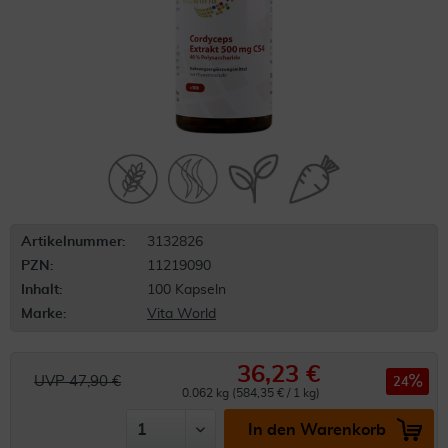
Artikelnummer:
3132826
PZN:
11219090
Inhalt:
100 Kapseln
Marke:
Vita World
36,23 €
UVP 47,90 €
24
0.062 kg (584,35 € / 1 kg)
In den Warenkorb