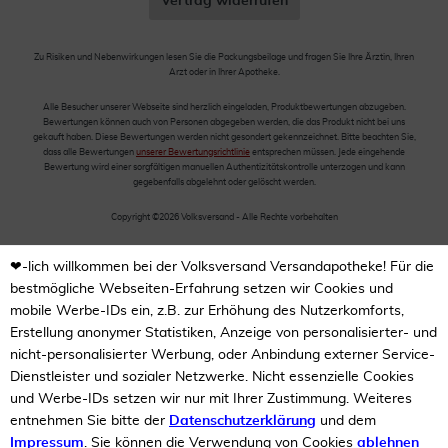
Vertrag widerrufen
Zu Risiken und Nebenwirkungen lesen Sie die Packungsbeilage und fragen Sie Ihre Ärztin, Ihren
Arzt oder in Ihrer Apotheke.
Alle Besucher unserer Webseite sind herzlich eingeladen, Produktbewertungen abzugeben.
Bewertungen können auch von Personen abgegeben werden, die das Produkt nicht bei uns
gekauft haben. Diese Bewertungen werden nicht gesondert gekennzeichnet. Bitte beachten Sie,
dass alle Bewertungen
unserer Bewertungsrichtlinie
entsprechen müssen. Jede eingehende
Bewertung wird einer sorgfältigen manuellen Authentizitätskontrolle unterzogen und kann
gegebenfalls abgelehnt oder gelöscht werden.
Copyright ©2026 Volksversand - Alle Rechte vorbehalten
❤-lich willkommen bei der Volksversand Versandapotheke! Für die
bestmögliche Webseiten-Erfahrung setzen wir Cookies und
mobile Werbe-IDs ein, z.B. zur Erhöhung des Nutzerkomforts,
Erstellung anonymer Statistiken, Anzeige von personalisierter- und
nicht-personalisierter Werbung, oder Anbindung externer Service-
Dienstleister und sozialer Netzwerke. Nicht essenzielle Cookies
und Werbe-IDs setzen wir nur mit Ihrer Zustimmung. Weiteres
entnehmen Sie bitte der
Datenschutzerklärung
und dem
Impressum
. Sie können die Verwendung von Cookies
ablehnen