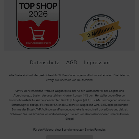
Datenschutz
AGB
Impressum
Alle Preise sind inkl. der gestzlichen MwSt. Preisänderungen und Irrtum vorbehalten. Die Lieferung
erfolgt nur innerhalb von Deutschland.
*AVP= Der einheitliche Produkt-Abgabepreis, der für den Ausnahmefall der Abgabe und
Abrechnung zu Lasten der gesetzlichen Krankenkassen (KK) vom Hersteller gegenüber der
Informationsstelle für Arzneispezialitäten GmbH (IFA) gem. § III 1, S. 2 AMG anzugeben ist und im
Erstattungsfall abzügl. 5% von der KK an die Apotheke ausgezahlt wird. Bei Doppelpackungen
Summe der Einzel-AVP. Volksversand Versandapotheke liefert schnell, zuverlässig und diskret.
Schenken Sie uns Ihr Vertrauen und überzeugen Sie sich von den vielen Vorteilen unseres Online-
Shops!
Für den Widerruf einer Bestellung nutzen Sie das Formular: