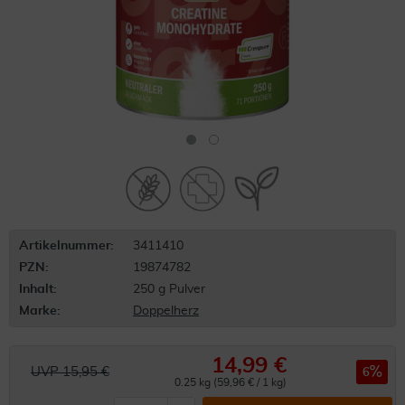
Artikelnummer:
3411410
PZN:
19874782
Inhalt:
250 g Pulver
Marke:
Doppelherz
14,99 €
UVP 15,95 €
6
0.25 kg (59,96 € / 1 kg)