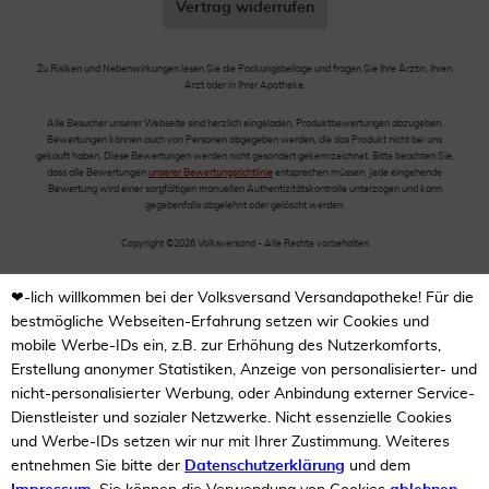
Vertrag widerrufen
Zu Risiken und Nebenwirkungen lesen Sie die Packungsbeilage und fragen Sie Ihre Ärztin, Ihren
Arzt oder in Ihrer Apotheke.
Alle Besucher unserer Webseite sind herzlich eingeladen, Produktbewertungen abzugeben.
Bewertungen können auch von Personen abgegeben werden, die das Produkt nicht bei uns
gekauft haben. Diese Bewertungen werden nicht gesondert gekennzeichnet. Bitte beachten Sie,
dass alle Bewertungen
unserer Bewertungsrichtlinie
entsprechen müssen. Jede eingehende
Bewertung wird einer sorgfältigen manuellen Authentizitätskontrolle unterzogen und kann
gegebenfalls abgelehnt oder gelöscht werden.
Copyright ©2026 Volksversand - Alle Rechte vorbehalten
❤-lich willkommen bei der Volksversand Versandapotheke! Für die
bestmögliche Webseiten-Erfahrung setzen wir Cookies und
mobile Werbe-IDs ein, z.B. zur Erhöhung des Nutzerkomforts,
Erstellung anonymer Statistiken, Anzeige von personalisierter- und
nicht-personalisierter Werbung, oder Anbindung externer Service-
Dienstleister und sozialer Netzwerke. Nicht essenzielle Cookies
und Werbe-IDs setzen wir nur mit Ihrer Zustimmung. Weiteres
entnehmen Sie bitte der
Datenschutzerklärung
und dem