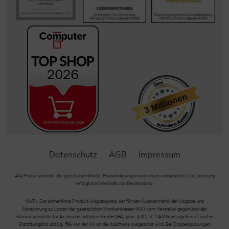
Datenschutz
AGB
Impressum
Alle Preise sind inkl. der gestzlichen MwSt. Preisänderungen und Irrtum vorbehalten. Die Lieferung
erfolgt nur innerhalb von Deutschland.
*AVP= Der einheitliche Produkt-Abgabepreis, der für den Ausnahmefall der Abgabe und
Abrechnung zu Lasten der gesetzlichen Krankenkassen (KK) vom Hersteller gegenüber der
Informationsstelle für Arzneispezialitäten GmbH (IFA) gem. § III 1, S. 2 AMG anzugeben ist und im
Erstattungsfall abzügl. 5% von der KK an die Apotheke ausgezahlt wird. Bei Doppelpackungen