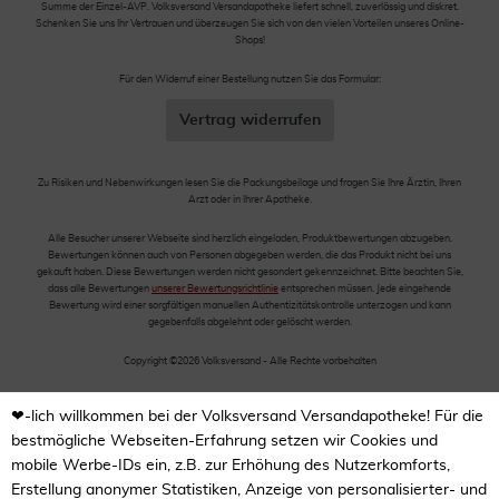
Summe der Einzel-AVP. Volksversand Versandapotheke liefert schnell, zuverlässig und diskret.
Schenken Sie uns Ihr Vertrauen und überzeugen Sie sich von den vielen Vorteilen unseres Online-
Shops!
Für den Widerruf einer Bestellung nutzen Sie das Formular:
Vertrag widerrufen
Zu Risiken und Nebenwirkungen lesen Sie die Packungsbeilage und fragen Sie Ihre Ärztin, Ihren
Arzt oder in Ihrer Apotheke.
Alle Besucher unserer Webseite sind herzlich eingeladen, Produktbewertungen abzugeben.
Bewertungen können auch von Personen abgegeben werden, die das Produkt nicht bei uns
gekauft haben. Diese Bewertungen werden nicht gesondert gekennzeichnet. Bitte beachten Sie,
dass alle Bewertungen
unserer Bewertungsrichtlinie
entsprechen müssen. Jede eingehende
Bewertung wird einer sorgfältigen manuellen Authentizitätskontrolle unterzogen und kann
gegebenfalls abgelehnt oder gelöscht werden.
Copyright ©2026 Volksversand - Alle Rechte vorbehalten
❤-lich willkommen bei der Volksversand Versandapotheke! Für die
bestmögliche Webseiten-Erfahrung setzen wir Cookies und
mobile Werbe-IDs ein, z.B. zur Erhöhung des Nutzerkomforts,
Erstellung anonymer Statistiken, Anzeige von personalisierter- und