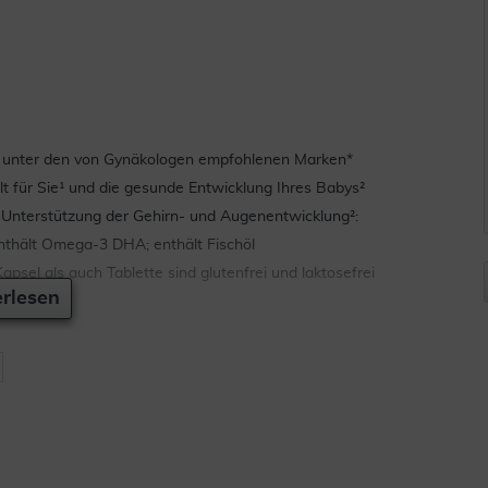
1 unter den von Gynäkologen empfohlenen Marken*
lt für Sie¹ und die gesunde Entwicklung Ihres Babys²
Unterstützung der Gehirn- und Augenentwicklung²:
nthält Omega-3 DHA; enthält Fischöl
psel als auch Tablette sind glutenfrei und laktosefrei
rlesen