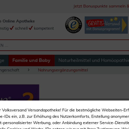
Jetzt Bonuspunkte sammeln &
e Online Apotheke
nstig
schnell
kompetent
ge
Familie und Baby
Naturheilmittel und Homöopathi
gerschaft
Nahrungsergänzungsmittel
Femibion 2 Schwan
r Volksversand Versandapotheke! Für die bestmögliche Webseiten-Er
Kapseln Kombipa
-IDs ein, z.B. zur Erhöhung des Nutzerkomforts, Erstellung anonymer 
ht-personalisierter Werbung, oder Anbindung externer Service-Dienstle