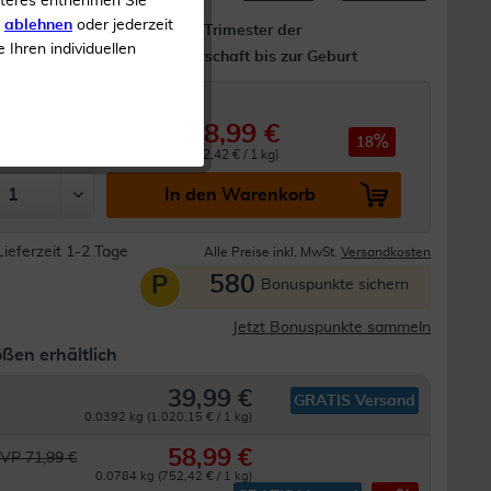
iteres entnehmen Sie
s
ablehnen
oder jederzeit
®, Eisen,
Ab dem 2. Trimester der
e Ihren individuellen
Schwangerschaft bis zur Geburt
ng
58,99 €
71,99 €
18
0.0784 kg (752,42 € / 1 kg)
In den Warenkorb
Lieferzeit 1-2 Tage
Alle Preise inkl. MwSt.
Versandkosten
580
P
Bonuspunkte sichern
Jetzt Bonuspunkte sammeln
ßen erhältlich
39,99 €
GRATIS Versand
0.0392 kg (1.020,15 € / 1 kg)
58,99 €
VP 71,99 €
0.0784 kg (752,42 € / 1 kg)