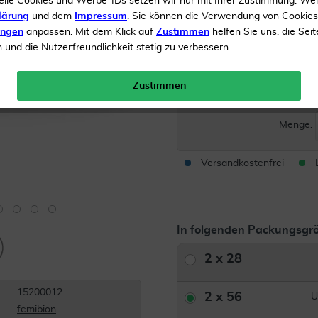
elle Cookies und Werbe-IDs setzen wir nur mit Ihrer Zustimmung. We
lärung
und dem
Impressum
. Sie können die Verwendung von Cookie
Mit Folsäure & Metafolin
ungen
anpassen. Mit dem Klick auf
Zustimmen
helfen Sie uns, die Seit
DHA und Lutein
und die Nutzerfreundlichkeit stetig zu verbessern.
Inhalt
2 x 56 Kombipacku
Zustimmen
UVP 
Menge:
Versandkostenfrei
In folgenden Packungsgrö
2 x 28
15200012
2 x 56
U
femibion