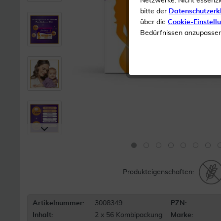
Netzwerke. Nicht essenzi
bitte der
Datenschutzerk
über die
Cookie-Einstell
Bedürfnissen anzupassen 
Produkteigenschaften:
Artikelnummer:
3008349
PZN:
Inhalt:
2 x 56 Kombipackung
Marke: