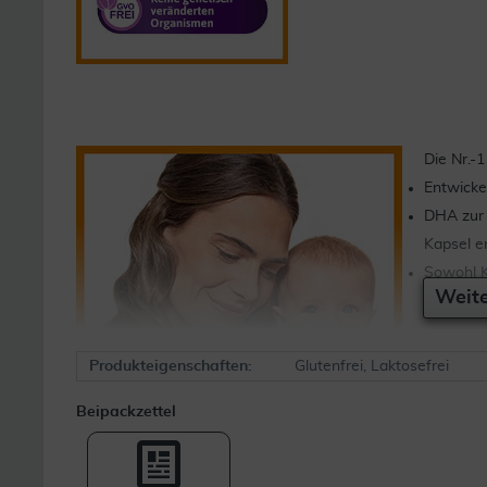
Die Nr.-
Entwicke
DHA zur 
Kapsel e
Sowohl Ka
Weite
Produkteigenschaften:
Glutenfrei, Laktosefrei
Beipackzettel