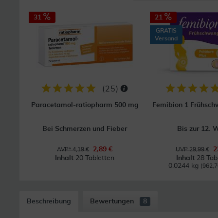
31
21
GRATIS
Versand
(
25
)
Paracetamol-ratiopharm 500 mg
Femibion 1 Frühsch
Bei Schmerzen und Fieber
Bis zur 12. 
2,89 €
2
AVP* 4,19 €
UVP 29,99 €
Inhalt
20 Tabletten
Inhalt
28 Tab
0.0244 kg
(962,7
Beschreibung
Bewertungen
8