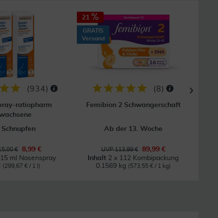
21
60
GRATIS
Versand
(
934
)
(
8
)
ray-ratiopharm
Femibion 2 Schwangerschaft
Ib
rwachsene
 Schnupfen
Ab der 13. Woche
B
8,99 €
89,99 €
15,00 €
UVP 113,99 €
 15 ml Nasenspray
Inhalt
2 x 112 Kombipackung
l
0.1569 kg
(299,67 € / 1 l)
(573,55 € / 1 kg)