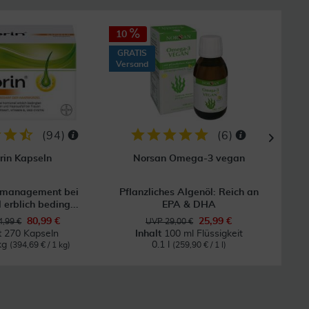
10
GRAT
Vers
GRATIS
Versand
(
94
)
(
6
)
orin Kapseln
Norsan Omega-3 vegan
tmanagement bei
Pflanzliches Algenöl: Reich an
Zur 
 erblich beding...
EPA & DHA
80,99 €
25,99 €
,99 €
UVP 29,00 €
t
270 Kapseln
Inhalt
100 ml Flüssigkeit
kg
0.1 l
(394,69 € / 1 kg)
(259,90 € / 1 l)