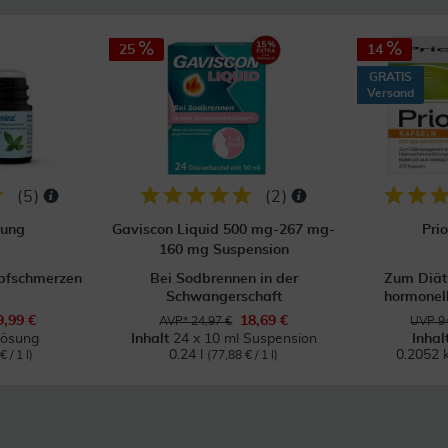
25
14
GRATIS
Versand
(
5
)
(
2
)
sung
Gaviscon Liquid 500 mg-267 mg-
Pri
160 mg Suspension
pfschmerzen
Bei Sodbrennen in der
Zum Diä
Schwangerschaft
hormonell
9,99 €
18,69 €
AVP* 24,97 €
UVP 94
Lösung
Inhalt
24 x 10 ml Suspension
Inhal
0.24 l
0.2052 
 / 1 l)
(77,88 € / 1 l)