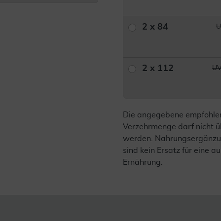
2 x 84
U
2 x 112
UV
Die angegebene empfohle
Verzehrmenge darf nicht ü
werden. Nahrungsergänzu
sind kein Ersatz für eine
Ernährung.