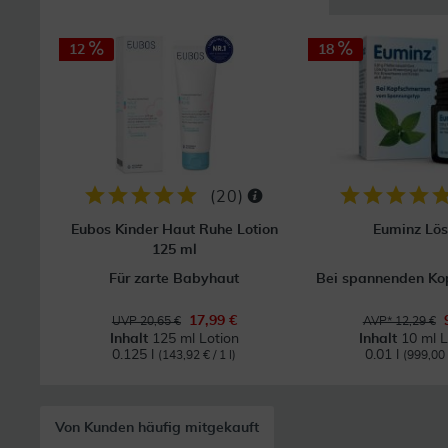
12
18
(
20
)
Eubos Kinder Haut Ruhe Lotion
Euminz Lö
125 ml
Für zarte Babyhaut
Bei spannenden Ko
17,99 €
UVP 20,65 €
AVP* 12,29 €
Inhalt
125 ml Lotion
Inhalt
10 ml 
0.125 l
0.01 l
(143,92 € / 1 l)
(999,00 €
Von Kunden häufig mitgekauft