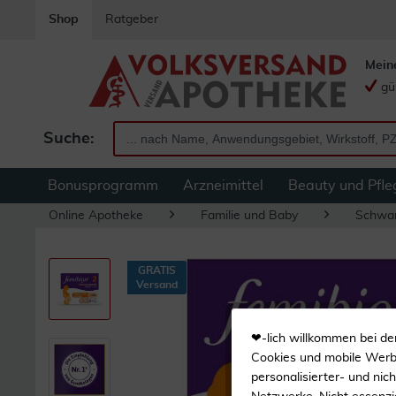
Shop
Ratgeber
Mein
gü
Suche:
Bonusprogramm
Arzneimittel
Beauty und Pfle
Online Apotheke
Familie und Baby
Schwan
GRATIS
Versand
❤-lich willkommen bei de
Cookies und mobile Werbe
personalisierter- und nic