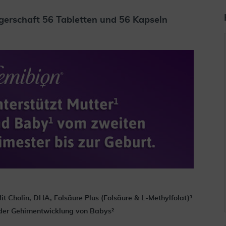
erschaft 56 Tabletten und 56 Kapseln
it Cholin, DHA, Folsäure Plus (Folsäure & L-Methylfolat)³
 der Gehirnentwicklung von Babys²