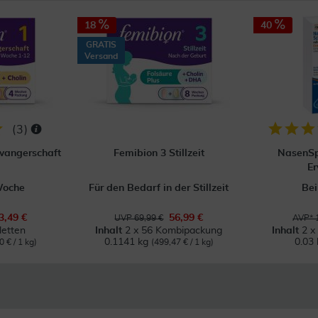
18
40
GRATIS
Versand
(
3
)
wangerschaft
Femibion 3 Stillzeit
NasenSp
E
Woche
Für den Bedarf in der Stillzeit
Bei
3,49 €
56,99 €
UVP 69,99 €
AVP* 
letten
Inhalt
2 x 56 Kombipackung
Inhalt
2 x
0.1141 kg
0.03 
0 € / 1 kg)
(499,47 € / 1 kg)