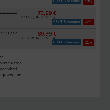
GRATIS Versand
18
73,99 €
VP 95,99 €
0.1177 kg (628,63 € / 1 kg)
GRATIS Versand
22
89,99 €
P 113,99 €
0.1569 kg (573,55 € / 1 kg)
GRATIS Versand
21
ne
berschritten
ngsmittel
 ausgewogene