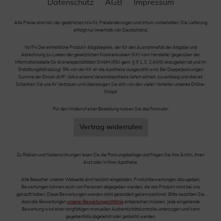
Datenschutz
AGB
Impressum
Alle Preise sind inkl. der gestzlichen MwSt. Preisänderungen und Irrtum vorbehalten. Die Lieferung
erfolgt nur innerhalb von Deutschland.
*AVP= Der einheitliche Produkt-Abgabepreis, der für den Ausnahmefall der Abgabe und
Abrechnung zu Lasten der gesetzlichen Krankenkassen (KK) vom Hersteller gegenüber der
Informationsstelle für Arzneispezialitäten GmbH (IFA) gem. § III 1, S. 2 AMG anzugeben ist und im
Erstattungsfall abzügl. 5% von der KK an die Apotheke ausgezahlt wird. Bei Doppelpackungen
Summe der Einzel-AVP. Volksversand Versandapotheke liefert schnell, zuverlässig und diskret.
Schenken Sie uns Ihr Vertrauen und überzeugen Sie sich von den vielen Vorteilen unseres Online-
Shops!
Für den Widerruf einer Bestellung nutzen Sie das Formular:
Vertrag widerrufen
Zu Risiken und Nebenwirkungen lesen Sie die Packungsbeilage und fragen Sie Ihre Ärztin, Ihren
Arzt oder in Ihrer Apotheke.
Alle Besucher unserer Webseite sind herzlich eingeladen, Produktbewertungen abzugeben.
Bewertungen können auch von Personen abgegeben werden, die das Produkt nicht bei uns
gekauft haben. Diese Bewertungen werden nicht gesondert gekennzeichnet. Bitte beachten Sie,
dass alle Bewertungen
unserer Bewertungsrichtlinie
entsprechen müssen. Jede eingehende
Bewertung wird einer sorgfältigen manuellen Authentizitätskontrolle unterzogen und kann
gegebenfalls abgelehnt oder gelöscht werden.