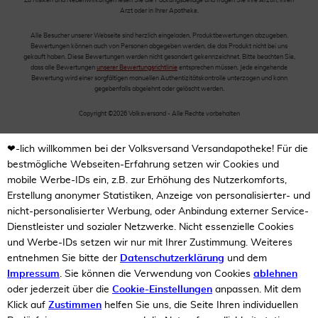
Zu Risiken und Nebenwirkungen lesen Sie die Packungsbeilage und fragen Sie Ihre Ärztin, Ihren
Arzt oder in Ihrer Apotheke.
Alle Besucher unserer Webseite sind herzlich eingeladen, Produktbewertungen abzugeben.
Bewertungen können auch von Personen abgegeben werden, die das Produkt nicht bei uns
gekauft haben. Diese Bewertungen werden nicht gesondert gekennzeichnet. Bitte beachten Sie,
dass alle Bewertungen
unserer Bewertungsrichtlinie
entsprechen müssen. Jede eingehende
Bewertung wird einer sorgfältigen manuellen Authentizitätskontrolle unterzogen und kann
gegebenfalls abgelehnt oder gelöscht werden.
Copyright ©2026 Volksversand - Alle Rechte vorbehalten
❤-lich willkommen bei der Volksversand Versandapotheke! Für die
bestmögliche Webseiten-Erfahrung setzen wir Cookies und
mobile Werbe-IDs ein, z.B. zur Erhöhung des Nutzerkomforts,
Erstellung anonymer Statistiken, Anzeige von personalisierter- und
nicht-personalisierter Werbung, oder Anbindung externer Service-
Dienstleister und sozialer Netzwerke. Nicht essenzielle Cookies
und Werbe-IDs setzen wir nur mit Ihrer Zustimmung. Weiteres
entnehmen Sie bitte der
Datenschutzerklärung
und dem
Impressum
. Sie können die Verwendung von Cookies
ablehnen
oder jederzeit über die
Cookie-Einstellungen
anpassen. Mit dem
Klick auf
Zustimmen
helfen Sie uns, die Seite Ihren individuellen