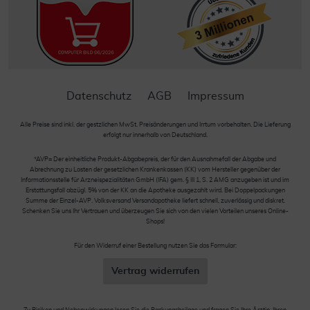
Datenschutz
AGB
Impressum
Alle Preise sind inkl. der gestzlichen MwSt. Preisänderungen und Irrtum vorbehalten. Die Lieferung
erfolgt nur innerhalb von Deutschland.
*AVP= Der einheitliche Produkt-Abgabepreis, der für den Ausnahmefall der Abgabe und
Abrechnung zu Lasten der gesetzlichen Krankenkassen (KK) vom Hersteller gegenüber der
Informationsstelle für Arzneispezialitäten GmbH (IFA) gem. § III 1, S. 2 AMG anzugeben ist und im
Erstattungsfall abzügl. 5% von der KK an die Apotheke ausgezahlt wird. Bei Doppelpackungen
Summe der Einzel-AVP. Volksversand Versandapotheke liefert schnell, zuverlässig und diskret.
Schenken Sie uns Ihr Vertrauen und überzeugen Sie sich von den vielen Vorteilen unseres Online-
Shops!
Für den Widerruf einer Bestellung nutzen Sie das Formular:
Vertrag widerrufen