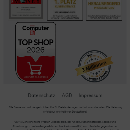
Datenschutz
AGB
Impressum
Alle Preise sind inkl. der gestzlichen MwSt. Preisänderungen und Irrtum vorbehalten. Die Lieferung
erfolgt nur innerhalb von Deutschland.
*AVP= Der einheitliche Produkt-Abgabepreis, der für den Ausnahmefall der Abgabe und
Abrechnung zu Lasten der gesetzlichen Krankenkassen (KK) vom Hersteller gegenüber der