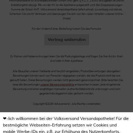
Informationsstelle für Arzneispezialitäten GmbH (IFA) gem. § III 1, S. 2 AMG anzugeben ist und im
Erstattungsfall abzügl. 5% von der KK an die Apotheke ausgezahlt wird. Bei Doppelpackungen
Summe der Einzel-AVP. Volksversand Versandapotheke liefert schnell, zuverlässig und diskret.
Schenken Sie uns Ihr Vertrauen und überzeugen Sie sich von den vielen Vorteilen unseres Online-
Shops!
Für den Widerruf einer Bestellung nutzen Sie das Formular:
Vertrag widerrufen
Zu Risiken und Nebenwirkungen lesen Sie die Packungsbeilage und fragen Sie Ihre Ärztin, Ihren
Arzt oder in Ihrer Apotheke.
Alle Besucher unserer Webseite sind herzlich eingeladen, Produktbewertungen abzugeben.
Bewertungen können auch von Personen abgegeben werden, die das Produkt nicht bei uns
gekauft haben. Diese Bewertungen werden nicht gesondert gekennzeichnet. Bitte beachten Sie,
dass alle Bewertungen
unserer Bewertungsrichtlinie
entsprechen müssen. Jede eingehende
Bewertung wird einer sorgfältigen manuellen Authentizitätskontrolle unterzogen und kann
gegebenfalls abgelehnt oder gelöscht werden.
Copyright ©2026 Volksversand - Alle Rechte vorbehalten
❤-lich willkommen bei der Volksversand Versandapotheke! Für die
bestmögliche Webseiten-Erfahrung setzen wir Cookies und
mobile Werbe-IDs ein, z.B. zur Erhöhung des Nutzerkomforts,