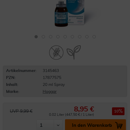
Artikelnummer:
3145463
PZN:
17877575
Inhalt:
20 ml Spray
Marke:
Hoggar
8,95 €
UVP 9,99 €
10
0.02 Liter (447,50 € / 1 Liter)
In den Warenkorb