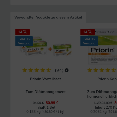
Verwandte Produkte zu diesem Artikel
14
14
GRATIS
GRATIS
Versand
Versand
(
94
)
Priorin Vorteilsset
Priorin Kap
Zum Diätmanagement
Zum Diätmanage
hormonell erblich
80,99 €
8
94,99 €
UVP 94,99 €
Inhalt
1 Set
Inhalt
270 Ka
0.188 kg
0.2052 kg
(430,80 € / 1 kg)
(394,6