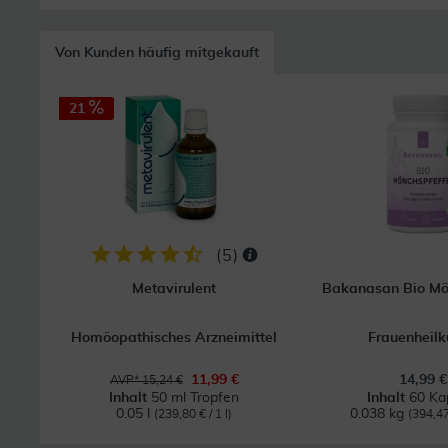
Von Kunden häufig mitgekauft
21
(
5
)
Metavirulent
Bakanasan Bio Mö
Homöopathisches Arzneimittel
Frauenheil
11,99 €
14,99 €
AVP* 15,24 €
Inhalt
50 ml Tropfen
Inhalt
60 Ka
0.05 l
0.038 kg
(239,80 € / 1 l)
(394,47