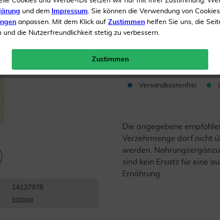
elle Cookies und Werbe-IDs setzen wir nur mit Ihrer Zustimmung. We
Optimierte Bioverfügbar
lärung
und dem
Impressum
. Sie können die Verwendung von Cookie
ungen
anpassen. Mit dem Klick auf
Zustimmen
helfen Sie uns, die Seit
und die Nutzerfreundlichkeit stetig zu verbessern.
Inhalt
10 ml Emulsion
Menge:
Zustimmen
Versandkostenfrei
Die angegebene empfohle
Verzehrmenge darf nicht ü
werden. Nahrungsergänzu
sind kein Ersatz für eine
Ernährung.
14137978
Innova