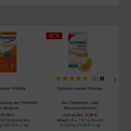
41
25
(
2
)
aton Vitality
Elotrans reload Orange
ützung der Vitalität
Bei Elektrolyt- und
Bei 
s Körpers
Wasserverlusten
49,99 €
8,99 €
UVP 15,38 €
00 Filmtabletten
Inhalt
15 x 7.57 g Beutel
kg
0.114 kg
0
(684,79 € / 1 kg)
(78,86 € / 1 kg)