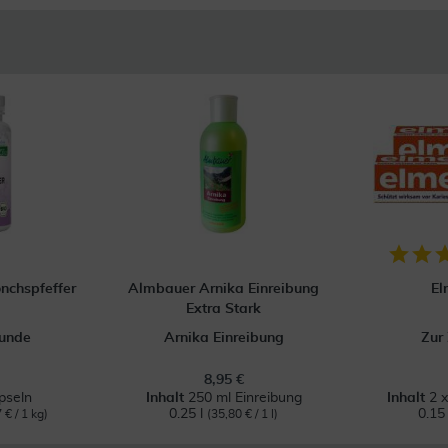
nchspfeffer
Almbauer Arnika Einreibung
El
Extra Stark
kunde
Arnika Einreibung
Zur
8,95 €
pseln
Inhalt
250 ml Einreibung
Inhalt
2 
0.25 l
0.15
 € / 1 kg)
(35,80 € / 1 l)