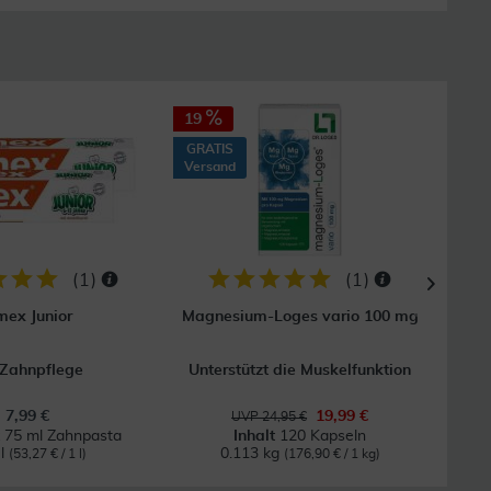
19
25
GRATIS
GRAT
Versand
Vers
(
1
)
(
1
)
mex Junior
Magnesium-Loges vario 100 mg
Mag
 Zahnpflege
Unterstützt die Muskelfunktion
Na
7,99 €
19,99 €
UVP 24,95 €
x 75 ml Zahnpasta
Inhalt
120 Kapseln
I
 l
0.113 kg
(53,27 € / 1 l)
(176,90 € / 1 kg)