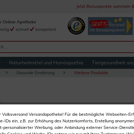
Jetzt Bonuspunkte sammeln &
e Online Apotheke
nstig
schnell
kompetent
y
Naturheilmittel und Homöopathie
Tiergesundheit un
Gesunde Ernährung
Weitere Produkte
Innova Mulsin Vit
r Volksversand Versandapotheke! Für die bestmögliche Webseiten-Er
-IDs ein, z.B. zur Erhöhung des Nutzerkomforts, Erstellung anonymer 
ht-personalisierter Werbung, oder Anbindung externer Service-Dienstle
Keine Farbstoffe