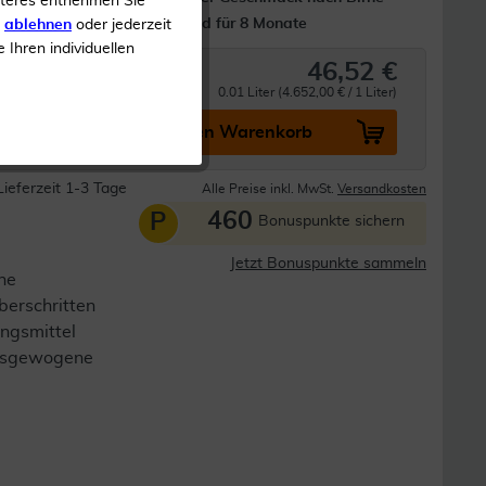
iteres entnehmen Sie
keit
Ausreichend für 8 Monate
s
ablehnen
oder jederzeit
e Ihren individuellen
46,52 €
0.01 Liter (4.652,00 € / 1 Liter)
In den Warenkorb
Lieferzeit 1-3 Tage
Alle Preise inkl. MwSt.
Versandkosten
460
P
Bonuspunkte sichern
Jetzt Bonuspunkte sammeln
ne
berschritten
ngsmittel
 ausgewogene