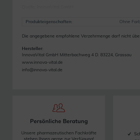
Quelle: InnovaVital GmbH
Produkteigenschaften:
Ohne Farb
Die angegebene empfohlene Verzehrmenge darf nicht übers
Hersteller:
InnovaVital GmbH Mitterbachweg 4 D. 83224, Grassau
www.innova-vital.de
info@innova-vital.de
Persönliche Beratung
Unsere pharmazeutischen Fachkräfte
Sc
stehen Ihnen gerne zur Verfügung!