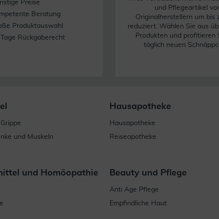
nstige Preise
und Pflegeartikel vo
mpetente Beratung
Originalherstellern um bis
oße Produktauswahl
reduziert. Wählen Sie aus üb
Produkten und profitieren 
 Tage Rückgaberecht
täglich neuen Schnäppc
el
Hausapotheke
 Grippe
Hausapotheke
enke und Muskeln
Reiseapotheke
mittel und Homöopathie
Beauty und Pflege
Anti Age Pflege
e
Empfindliche Haut