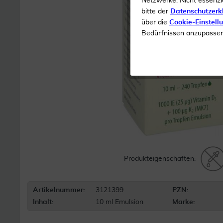
Netzwerke. Nicht essenzi
bitte der
Datenschutzerk
über die
Cookie-Einstell
Bedürfnissen anzupassen 
Produkteigenschaften:
Artikelnummer:
3121399
PZN:
Inhalt:
10 ml Emulsion
Marke: