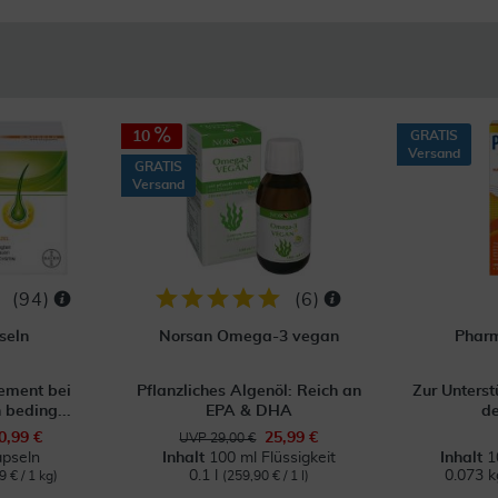
10
GRATIS
Versand
GRATIS
Versand
(
94
)
(
6
)
seln
Norsan Omega-3 vegan
Pharm
ment bei
Pflanzliches Algenöl: Reich an
Zur Unterst
 beding...
EPA & DHA
de
0,99 €
25,99 €
UVP 29,00 €
pseln
Inhalt
100 ml Flüssigkeit
Inhalt
1
0.1 l
0.073 
9 € / 1 kg)
(259,90 € / 1 l)