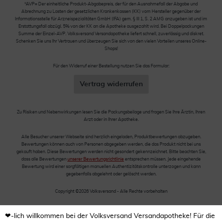
*AVP= Der einheitliche Produkt-Abgabepreis, der für den Ausnahmefall der Abgabe und
Abrechnung zu Lasten der gesetzlichen Krankenkassen (KK) vom Hersteller gegenüber der
Informationsstelle für Arzneispezialitäten GmbH (IFA) gem. § III 1, S. 2 AMG anzugeben ist und im
Erstattungsfall abzügl. 5% von der KK an die Apotheke ausgezahlt wird. Bei Doppelpackungen
Summe der Einzel-AVP. Volksversand Versandapotheke liefert schnell, zuverlässig und diskret.
Schenken Sie uns Ihr Vertrauen und überzeugen Sie sich von den vielen Vorteilen unseres Online-
Shops!
Für den Widerruf einer Bestellung nutzen Sie das Formular:
Vertrag widerrufen
Zu Risiken und Nebenwirkungen lesen Sie die Packungsbeilage und fragen Sie Ihre Ärztin, Ihren
Arzt oder in Ihrer Apotheke.
Alle Besucher unserer Webseite sind herzlich eingeladen, Produktbewertungen abzugeben.
Bewertungen können auch von Personen abgegeben werden, die das Produkt nicht bei uns
gekauft haben. Diese Bewertungen werden nicht gesondert gekennzeichnet. Bitte beachten Sie,
dass alle Bewertungen
unserer Bewertungsrichtlinie
entsprechen müssen. Jede eingehende
Bewertung wird einer sorgfältigen manuellen Authentizitätskontrolle unterzogen und kann
gegebenfalls abgelehnt oder gelöscht werden.
Copyright ©2026 Volksversand - Alle Rechte vorbehalten
❤-lich willkommen bei der Volksversand Versandapotheke! Für die