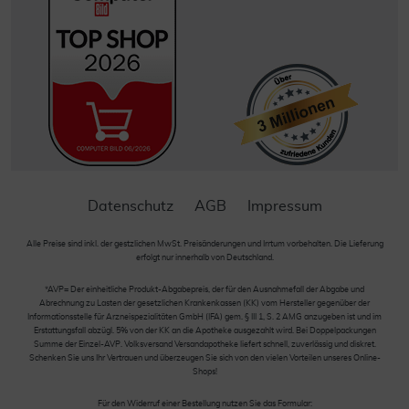
Datenschutz
AGB
Impressum
Alle Preise sind inkl. der gestzlichen MwSt. Preisänderungen und Irrtum vorbehalten. Die Lieferung
erfolgt nur innerhalb von Deutschland.
*AVP= Der einheitliche Produkt-Abgabepreis, der für den Ausnahmefall der Abgabe und
Abrechnung zu Lasten der gesetzlichen Krankenkassen (KK) vom Hersteller gegenüber der
Informationsstelle für Arzneispezialitäten GmbH (IFA) gem. § III 1, S. 2 AMG anzugeben ist und im
Erstattungsfall abzügl. 5% von der KK an die Apotheke ausgezahlt wird. Bei Doppelpackungen
Summe der Einzel-AVP. Volksversand Versandapotheke liefert schnell, zuverlässig und diskret.
Schenken Sie uns Ihr Vertrauen und überzeugen Sie sich von den vielen Vorteilen unseres Online-
Shops!
Für den Widerruf einer Bestellung nutzen Sie das Formular: