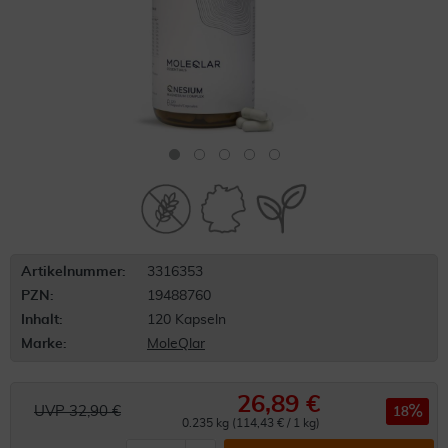
Artikelnummer:
3316353
PZN:
19488760
Inhalt:
120 Kapseln
Marke:
MoleQlar
26,89 €
UVP 32,90 €
18
0.235 kg (114,43 € / 1 kg)