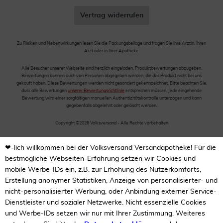
Vertrag widerrufen
Zu Risiken und Nebenwirkungen lesen Sie die Packungsbeilage und fragen Sie Ihre Ärztin, Ihren
Arzt oder in Ihrer Apotheke.
Alle Besucher unserer Webseite sind herzlich eingeladen, Produktbewertungen abzugeben.
Bewertungen können auch von Personen abgegeben werden, die das Produkt nicht bei uns
gekauft haben. Diese Bewertungen werden nicht gesondert gekennzeichnet. Bitte beachten Sie,
dass alle Bewertungen
unserer Bewertungsrichtlinie
entsprechen müssen. Jede eingehende
Bewertung wird einer sorgfältigen manuellen Authentizitätskontrolle unterzogen und kann
gegebenfalls abgelehnt oder gelöscht werden.
Copyright ©2026 Volksversand - Alle Rechte vorbehalten
❤-lich willkommen bei der Volksversand Versandapotheke! Für die
bestmögliche Webseiten-Erfahrung setzen wir Cookies und
mobile Werbe-IDs ein, z.B. zur Erhöhung des Nutzerkomforts,
Erstellung anonymer Statistiken, Anzeige von personalisierter- und
nicht-personalisierter Werbung, oder Anbindung externer Service-
Dienstleister und sozialer Netzwerke. Nicht essenzielle Cookies
und Werbe-IDs setzen wir nur mit Ihrer Zustimmung. Weiteres