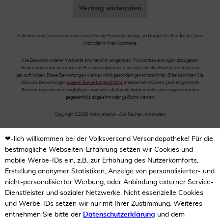
Vertrag widerrufen
Zu Risiken und Nebenwirkungen lesen Sie die Packungsbeilage und fragen Sie Ihre Ärztin, Ihren
Arzt oder in Ihrer Apotheke.
Alle Besucher unserer Webseite sind herzlich eingeladen, Produktbewertungen abzugeben.
Bewertungen können auch von Personen abgegeben werden, die das Produkt nicht bei uns
gekauft haben. Diese Bewertungen werden nicht gesondert gekennzeichnet. Bitte beachten Sie,
dass alle Bewertungen
unserer Bewertungsrichtlinie
entsprechen müssen. Jede eingehende
Bewertung wird einer sorgfältigen manuellen Authentizitätskontrolle unterzogen und kann
gegebenfalls abgelehnt oder gelöscht werden.
Copyright ©2026 Volksversand - Alle Rechte vorbehalten
❤-lich willkommen bei der Volksversand Versandapotheke! Für die
bestmögliche Webseiten-Erfahrung setzen wir Cookies und
mobile Werbe-IDs ein, z.B. zur Erhöhung des Nutzerkomforts,
Erstellung anonymer Statistiken, Anzeige von personalisierter- und
nicht-personalisierter Werbung, oder Anbindung externer Service-
Dienstleister und sozialer Netzwerke. Nicht essenzielle Cookies
und Werbe-IDs setzen wir nur mit Ihrer Zustimmung. Weiteres
entnehmen Sie bitte der
Datenschutzerklärung
und dem