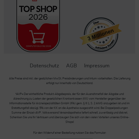
Datenschutz
AGB
Impressum
Alle Preise sind inkl. der gestzlichen MwSt. Preisänderungen und Irrtum vorbehalten. Die Lieferung
erfolgt nur innerhalb von Deutschland.
*AVP= Der einheitliche Produkt-Abgabepreis, der für den Ausnahmefall der Abgabe und
Abrechnung zu Lasten der gesetzlichen Krankenkassen (KK) vom Hersteller gegenüber der
Informationsstelle für Arzneispezialitäten GmbH (IFA) gem. § III 1, S. 2 AMG anzugeben ist und im
Erstattungsfall abzügl. 5% von der KK an die Apotheke ausgezahlt wird. Bei Doppelpackungen
Summe der Einzel-AVP. Volksversand Versandapotheke liefert schnell, zuverlässig und diskret.
Schenken Sie uns Ihr Vertrauen und überzeugen Sie sich von den vielen Vorteilen unseres Online-
Shops!
Für den Widerruf einer Bestellung nutzen Sie das Formular: