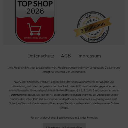
Datenschutz
AGB
Impressum
Alle Preise sind inkl. der gestzlichen MwSt. Preisänderungen und Irrtum vorbehalten. Die Lieferung
erfolgt nur innerhalb von Deutschland.
*AVP= Der einheitliche Produkt-Abgabepreis, der für den Ausnahmefall der Abgabe und
Abrechnung zu Lasten der gesetzlichen Krankenkassen (KK) vom Hersteller gegenüber der
Informationsstelle für Arzneispezialitäten GmbH (IFA) gem. § III 1, S. 2 AMG anzugeben ist und im
Erstattungsfall abzügl. 5% von der KK an die Apotheke ausgezahlt wird. Bei Doppelpackungen
Summe der Einzel-AVP. Volksversand Versandapotheke liefert schnell, zuverlässig und diskret.
Schenken Sie uns Ihr Vertrauen und überzeugen Sie sich von den vielen Vorteilen unseres Online-
Shops!
Für den Widerruf einer Bestellung nutzen Sie das Formular: