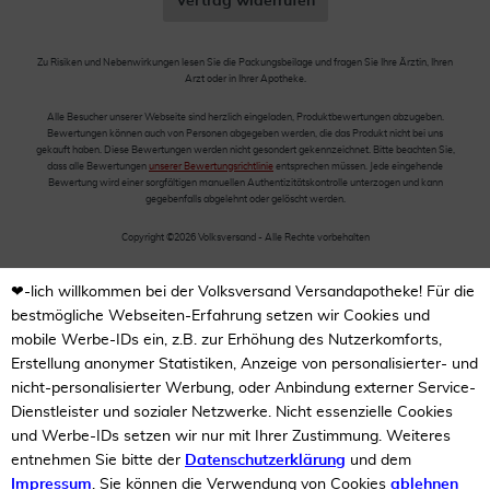
Vertrag widerrufen
Zu Risiken und Nebenwirkungen lesen Sie die Packungsbeilage und fragen Sie Ihre Ärztin, Ihren
Arzt oder in Ihrer Apotheke.
Alle Besucher unserer Webseite sind herzlich eingeladen, Produktbewertungen abzugeben.
Bewertungen können auch von Personen abgegeben werden, die das Produkt nicht bei uns
gekauft haben. Diese Bewertungen werden nicht gesondert gekennzeichnet. Bitte beachten Sie,
dass alle Bewertungen
unserer Bewertungsrichtlinie
entsprechen müssen. Jede eingehende
Bewertung wird einer sorgfältigen manuellen Authentizitätskontrolle unterzogen und kann
gegebenfalls abgelehnt oder gelöscht werden.
Copyright ©2026 Volksversand - Alle Rechte vorbehalten
❤-lich willkommen bei der Volksversand Versandapotheke! Für die
bestmögliche Webseiten-Erfahrung setzen wir Cookies und
mobile Werbe-IDs ein, z.B. zur Erhöhung des Nutzerkomforts,
Erstellung anonymer Statistiken, Anzeige von personalisierter- und
nicht-personalisierter Werbung, oder Anbindung externer Service-
Dienstleister und sozialer Netzwerke. Nicht essenzielle Cookies
und Werbe-IDs setzen wir nur mit Ihrer Zustimmung. Weiteres
entnehmen Sie bitte der
Datenschutzerklärung
und dem
Impressum
. Sie können die Verwendung von Cookies
ablehnen