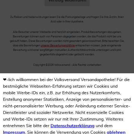
Vertrag widerrufen
Zu Risiken und Nebenwirkungen lesen Sie die Packungsbeilage und fragen Sie Ihre Ärztin, Ihren
Arzt oder in Ihrer Apotheke.
Alle Besucher unserer Webseite sind herzlich eingeladen, Produktbewertungen abzugeben.
Bewertungen können auch von Personen abgegeben werden, die das Produkt nicht bei uns
gekauft haben. Diese Bewertungen werden nicht gesondert gekennzeichnet. Bitte beachten Sie,
dass alle Bewertungen
unserer Bewertungsrichtlinie
entsprechen müssen. Jede eingehende
Bewertung wird einer sorgfältigen manuellen Authentizitätskontrolle unterzogen und kann
gegebenfalls abgelehnt oder gelöscht werden.
Copyright ©2026 Volksversand - Alle Rechte vorbehalten
❤-lich willkommen bei der Volksversand Versandapotheke! Für die
bestmögliche Webseiten-Erfahrung setzen wir Cookies und
mobile Werbe-IDs ein, z.B. zur Erhöhung des Nutzerkomforts,
Erstellung anonymer Statistiken, Anzeige von personalisierter- und
nicht-personalisierter Werbung, oder Anbindung externer Service-
Dienstleister und sozialer Netzwerke. Nicht essenzielle Cookies
und Werbe-IDs setzen wir nur mit Ihrer Zustimmung. Weiteres
entnehmen Sie bitte der
Datenschutzerklärung
und dem
Impressum
. Sie können die Verwendung von Cookies
ablehnen