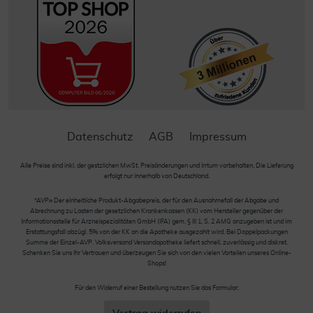
Datenschutz
AGB
Impressum
Alle Preise sind inkl. der gestzlichen MwSt. Preisänderungen und Irrtum vorbehalten. Die Lieferung
erfolgt nur innerhalb von Deutschland.
*AVP= Der einheitliche Produkt-Abgabepreis, der für den Ausnahmefall der Abgabe und
Abrechnung zu Lasten der gesetzlichen Krankenkassen (KK) vom Hersteller gegenüber der
Informationsstelle für Arzneispezialitäten GmbH (IFA) gem. § III 1, S. 2 AMG anzugeben ist und im
Erstattungsfall abzügl. 5% von der KK an die Apotheke ausgezahlt wird. Bei Doppelpackungen
Summe der Einzel-AVP. Volksversand Versandapotheke liefert schnell, zuverlässig und diskret.
Schenken Sie uns Ihr Vertrauen und überzeugen Sie sich von den vielen Vorteilen unseres Online-
Shops!
Für den Widerruf einer Bestellung nutzen Sie das Formular: