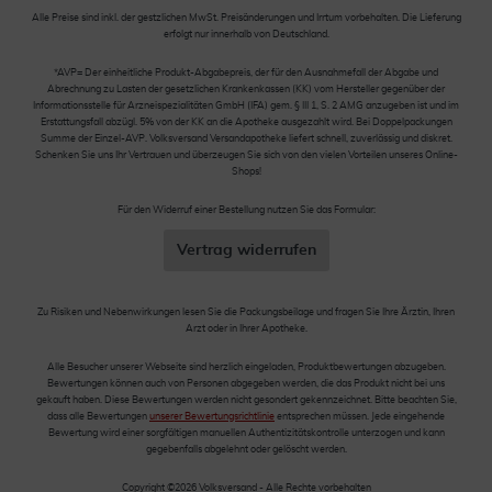
Alle Preise sind inkl. der gestzlichen MwSt. Preisänderungen und Irrtum vorbehalten. Die Lieferung
erfolgt nur innerhalb von Deutschland.
*AVP= Der einheitliche Produkt-Abgabepreis, der für den Ausnahmefall der Abgabe und
Abrechnung zu Lasten der gesetzlichen Krankenkassen (KK) vom Hersteller gegenüber der
Informationsstelle für Arzneispezialitäten GmbH (IFA) gem. § III 1, S. 2 AMG anzugeben ist und im
Erstattungsfall abzügl. 5% von der KK an die Apotheke ausgezahlt wird. Bei Doppelpackungen
Summe der Einzel-AVP. Volksversand Versandapotheke liefert schnell, zuverlässig und diskret.
Schenken Sie uns Ihr Vertrauen und überzeugen Sie sich von den vielen Vorteilen unseres Online-
Shops!
Für den Widerruf einer Bestellung nutzen Sie das Formular:
Vertrag widerrufen
Zu Risiken und Nebenwirkungen lesen Sie die Packungsbeilage und fragen Sie Ihre Ärztin, Ihren
Arzt oder in Ihrer Apotheke.
Alle Besucher unserer Webseite sind herzlich eingeladen, Produktbewertungen abzugeben.
Bewertungen können auch von Personen abgegeben werden, die das Produkt nicht bei uns
gekauft haben. Diese Bewertungen werden nicht gesondert gekennzeichnet. Bitte beachten Sie,
dass alle Bewertungen
unserer Bewertungsrichtlinie
entsprechen müssen. Jede eingehende
Bewertung wird einer sorgfältigen manuellen Authentizitätskontrolle unterzogen und kann
gegebenfalls abgelehnt oder gelöscht werden.
Copyright ©2026 Volksversand - Alle Rechte vorbehalten