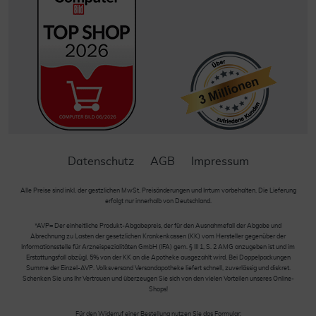
Datenschutz
AGB
Impressum
Alle Preise sind inkl. der gestzlichen MwSt. Preisänderungen und Irrtum vorbehalten. Die Lieferung
erfolgt nur innerhalb von Deutschland.
*AVP= Der einheitliche Produkt-Abgabepreis, der für den Ausnahmefall der Abgabe und
Abrechnung zu Lasten der gesetzlichen Krankenkassen (KK) vom Hersteller gegenüber der
Informationsstelle für Arzneispezialitäten GmbH (IFA) gem. § III 1, S. 2 AMG anzugeben ist und im
Erstattungsfall abzügl. 5% von der KK an die Apotheke ausgezahlt wird. Bei Doppelpackungen
Summe der Einzel-AVP. Volksversand Versandapotheke liefert schnell, zuverlässig und diskret.
Schenken Sie uns Ihr Vertrauen und überzeugen Sie sich von den vielen Vorteilen unseres Online-
Shops!
Für den Widerruf einer Bestellung nutzen Sie das Formular: