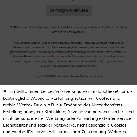
Vertrag widerrufen
Zu Risiken und Nebenwirkungen lesen Sie die Packungsbeilage und fragen Sie Ihre Ärztin, Ihren
Arzt oder in Ihrer Apotheke.
Alle Besucher unserer Webseite sind herzlich eingeladen, Produktbewertungen abzugeben.
Bewertungen können auch von Personen abgegeben werden, die das Produkt nicht bei uns
gekauft haben. Diese Bewertungen werden nicht gesondert gekennzeichnet. Bitte beachten Sie,
dass alle Bewertungen
unserer Bewertungsrichtlinie
entsprechen müssen. Jede eingehende
Bewertung wird einer sorgfältigen manuellen Authentizitätskontrolle unterzogen und kann
gegebenfalls abgelehnt oder gelöscht werden.
Copyright ©2026 Volksversand - Alle Rechte vorbehalten
❤-lich willkommen bei der Volksversand Versandapotheke! Für die
bestmögliche Webseiten-Erfahrung setzen wir Cookies und
mobile Werbe-IDs ein, z.B. zur Erhöhung des Nutzerkomforts,
Erstellung anonymer Statistiken, Anzeige von personalisierter- und
nicht-personalisierter Werbung, oder Anbindung externer Service-
Dienstleister und sozialer Netzwerke. Nicht essenzielle Cookies
und Werbe-IDs setzen wir nur mit Ihrer Zustimmung. Weiteres