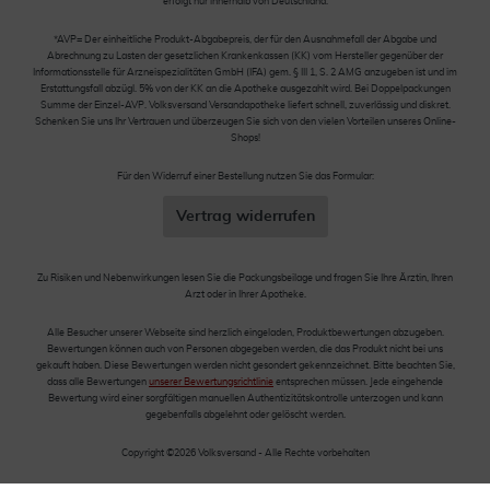
erfolgt nur innerhalb von Deutschland.
*AVP= Der einheitliche Produkt-Abgabepreis, der für den Ausnahmefall der Abgabe und
Abrechnung zu Lasten der gesetzlichen Krankenkassen (KK) vom Hersteller gegenüber der
Informationsstelle für Arzneispezialitäten GmbH (IFA) gem. § III 1, S. 2 AMG anzugeben ist und im
Erstattungsfall abzügl. 5% von der KK an die Apotheke ausgezahlt wird. Bei Doppelpackungen
Summe der Einzel-AVP. Volksversand Versandapotheke liefert schnell, zuverlässig und diskret.
Schenken Sie uns Ihr Vertrauen und überzeugen Sie sich von den vielen Vorteilen unseres Online-
Shops!
Für den Widerruf einer Bestellung nutzen Sie das Formular:
Vertrag widerrufen
Zu Risiken und Nebenwirkungen lesen Sie die Packungsbeilage und fragen Sie Ihre Ärztin, Ihren
Arzt oder in Ihrer Apotheke.
Alle Besucher unserer Webseite sind herzlich eingeladen, Produktbewertungen abzugeben.
Bewertungen können auch von Personen abgegeben werden, die das Produkt nicht bei uns
gekauft haben. Diese Bewertungen werden nicht gesondert gekennzeichnet. Bitte beachten Sie,
dass alle Bewertungen
unserer Bewertungsrichtlinie
entsprechen müssen. Jede eingehende
Bewertung wird einer sorgfältigen manuellen Authentizitätskontrolle unterzogen und kann
gegebenfalls abgelehnt oder gelöscht werden.
Copyright ©2026 Volksversand - Alle Rechte vorbehalten