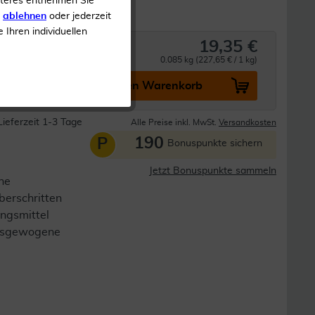
iteres entnehmen Sie
s
ablehnen
oder jederzeit
e Ihren individuellen
19,35 €
0.085 kg (227,65 € / 1 kg)
In den Warenkorb
Lieferzeit 1-3 Tage
Alle Preise inkl. MwSt.
Versandkosten
190
P
Bonuspunkte sichern
Jetzt Bonuspunkte sammeln
ne
berschritten
ngsmittel
 ausgewogene