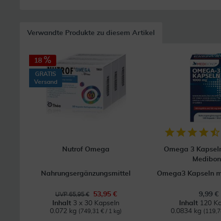
Verwandte Produkte zu diesem Artikel
18
GRATIS
Versand
Nutrof Omega
Omega 3 Kapsel
Medibo
Nahrungsergänzungsmittel
Omega3 Kapseln mi
53,95 €
9,99 €
UVP 65,95 €
Inhalt
3 x 30 Kapseln
Inhalt
120 Ka
0.072 kg
0.0834 kg
(749,31 € / 1 kg)
(119,7