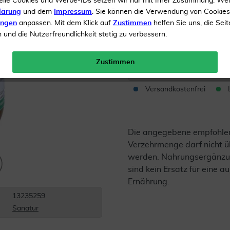
elle Cookies und Werbe-IDs setzen wir nur mit Ihrer Zustimmung. We
Lactosefrei
lärung
und dem
Impressum
. Sie können die Verwendung von Cookie
ungen
anpassen. Mit dem Klick auf
Zustimmen
helfen Sie uns, die Seit
und die Nutzerfreundlichkeit stetig zu verbessern.
Inhalt
120 Kapseln
Menge:
Zustimmen
Versandkostenfrei
Die angegebene empfohle
Verzehrmenge darf nicht ü
werden. Nahrungsergänzu
sind kein Ersatz für eine
Ernährung.
13235259
Sanatur