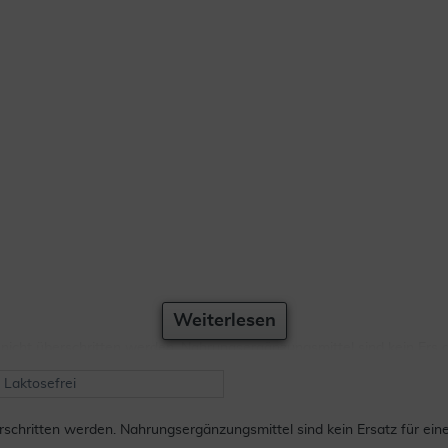
Weiterlesen
icht überschritten werden. Nahrungsergänzungsmittel sind kein Ers
zugänglich aufbew ahren.
, Laktosefrei
chritten werden. Nahrungsergänzungsmittel sind kein Ersatz für ei