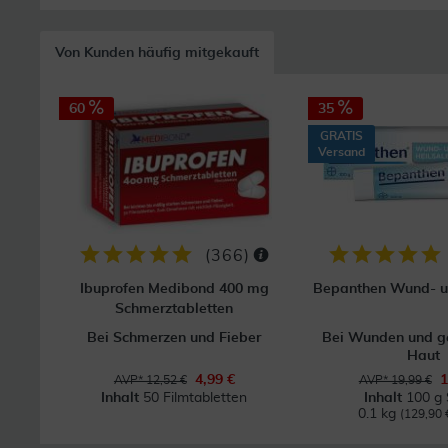
Von Kunden häufig mitgekauft
60
35
GRATIS
Versand
(
366
)
Ibuprofen Medibond 400 mg
Bepanthen Wund- u
Schmerztabletten
Bei Schmerzen und Fieber
Bei Wunden und g
Haut
4,99 €
1
AVP* 12,52 €
AVP* 19,99 €
Inhalt
50 Filmtabletten
Inhalt
100 g 
0.1 kg
(129,90 €