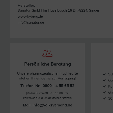
Stand: 08/2019
Hersteller:
Nettofüllmenge 85,00 g/
Sanatur GmbH Im Haselbusch 16 D. 78224, Singen
www.kyberg.de
info@sanatur.de
Persönliche Beratung
Unsere pharmazeutischen Fachkräfte
Sc
stehen Ihnen gerne zur Verfügung!
Gü
Telefon-Nr.: 0800 - 4 55 65 52
Ko
Gr
(Mo bis Fr von 08.00 - 16.00 Uhr,
kostenlos aus allen deutschen Netzen)
30
Mail:
info@volksversand.de