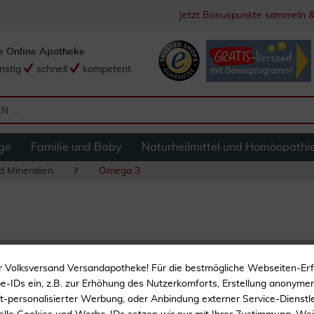
Jetzt Bonuspunkte sammeln &
e Online Apotheke
nstig
schnell
kompetent
ge
Familie und Baby
Naturheilmittel und Homöopathi
d Mineralien
Omega 3
Omega 3 Fettsäure
r Volksversand Versandapotheke! Für die bestmögliche Webseiten-Er
-IDs ein, z.B. zur Erhöhung des Nutzerkomforts, Erstellung anonymer 
ht-personalisierter Werbung, oder Anbindung externer Service-Dienstle
Mit EPA und DHA