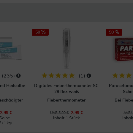
50
50
(
235
)
(
1
)
nd Heilsalbe
Digitales Fieberthermometer SC
Paracetamo
28 flex weiß
Schm
eschädigter
Fieberthermometer
Bei Fieb
2,99 €
2,99 €
UVP 5,99 €
AVP* 
Salbe
Inhalt
1 Stück
Inhal
 / 1 kg)