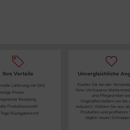
Ihre Vorteile
Unvergleichliche An
Kaufen Sie bei der Versand
hnelle Lieferung mit DHL
Ihres Vertrauens Markenme
nstige Preise
und Pflegeartikel vo
mpetente Beratung
Originalherstellern um bis
oße Produktauswahl
reduziert. Wählen Sie aus üb
Produkten und profitieren 
 Tage Rückgaberecht
täglich neuen Schnäppc