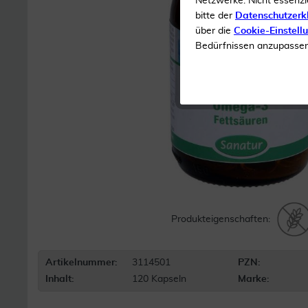
Netzwerke. Nicht essenzi
bitte der
Datenschutzerk
über die
Cookie-Einstell
Bedürfnissen anzupassen 
Produkteigenschaften:
Artikelnummer:
3114501
PZN:
Inhalt:
120 Kapseln
Marke: