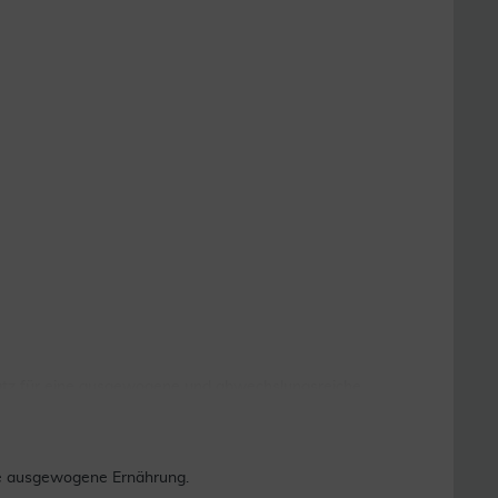
 atz für eine ausgewogene und abwechslungsreiche
ne ausgewogene Ernährung.