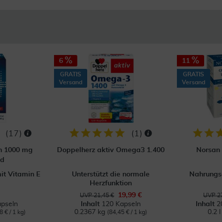
6
11
GRATIS
GRATIS
Versand
Versand
(
17
)
(
1
)
n 1000 mg
Doppelherz aktiv Omega3 1.400
Norsan
nd
t Vitamin E
Unterstützt die normale
Nahrungs
Herzfunktion
19,99 €
UVP 21,45 €
UVP 27
pseln
Inhalt
120 Kapseln
Inhalt
2
0.2367 kg
0.2 
8 € / 1 kg)
(84,45 € / 1 kg)