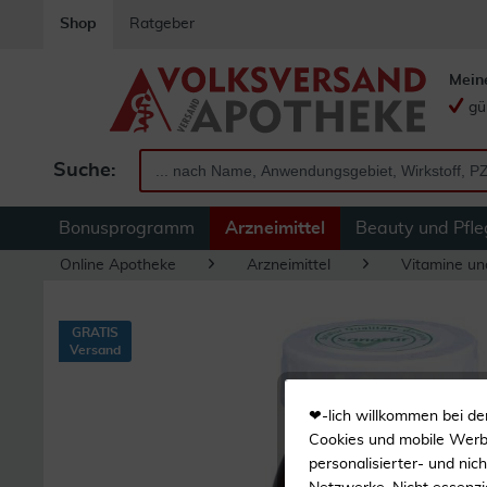
Shop
Ratgeber
Mein
gü
Suche:
Bonusprogramm
Arzneimittel
Beauty und Pfle
Online Apotheke
Arzneimittel
Vitamine un
GRATIS
Versand
❤-lich willkommen bei de
Cookies und mobile Werbe
personalisierter- und nic