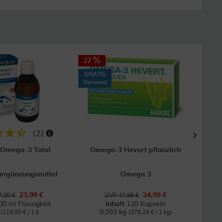
27
38
GRATIS
Versand
(
2
)
 Omega-3 Total
Omega-3 Hevert pflanzlich
ergänzungsmittel
Omega 3
U
23,99 €
34,99 €
,00 €
UVP 47,98 €
00 ml Flüssigkeit
Inhalt
120 Kapseln
l
0.093 kg
(119,95 € / 1 l)
(376,24 € / 1 kg)