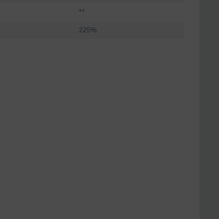
**
225%