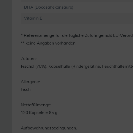
DHA (Docosahexansäure)
Vitamin E
* Referenzmenge für die tägliche Zufuhr gemäß EU-Veror
** keine Angaben vorhanden
Zutaten:
Fisch
öl (70%), Kapselhülle (Rindergelatine, Feuchthaltemitte
Allergene:
Fisch
Nettofüllmenge:
120 Kapseln = 85 g
Aufbewahrungsbedingungen: