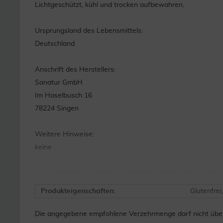
Lichtgeschützt, kühl und trocken aufbewahren.
Ursprungsland des Lebensmittels:
Deutschland
Anschrift des Herstellers:
Sanatur GmbH
Im Haselbusch 16
78224 Singen
Weitere Hinweise:
keine
Die angegebene empfohlene tägliche Verzehrsmenge darf n
Ernährung und gesunde Lebensweise. Für kleine Kinder un
Produkteigenschaften:
Glutenfrei
Quelle: www.sanatur.de und www.shop.spirusana.de
Die angegebene empfohlene Verzehrmenge darf nicht übers