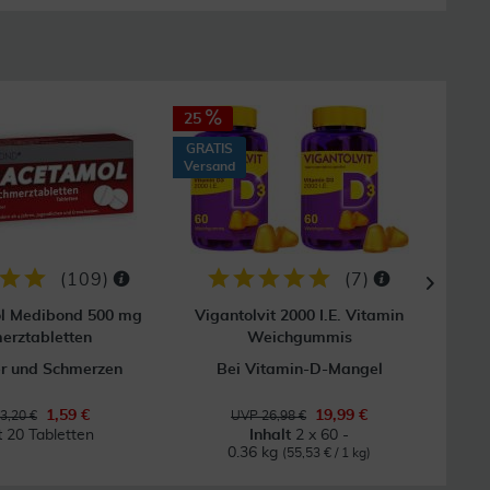
25
19
GRATIS
GRAT
Versand
Vers
(
109
)
(
7
)
l Medibond 500 mg
Vigantolvit 2000 I.E. Vitamin
erztabletten
Weichgummis
er und Schmerzen
Bei Vitamin-D-Mangel
Mit 
1,59 €
19,99 €
3,20 €
UVP 26,98 €
t
20 Tabletten
Inhalt
2 x 60 -
0.36 kg
(55,53 € / 1 kg)