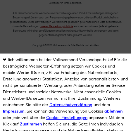
Arzt oder in Ihrer Apotheke.
Alle Besucher unserer Webseite sind herzlich eingeladen, Produktbewertungen abzugeben.
Bewertungen können auch von Personen abgegeben werden, die das Produkt nicht bei uns
gekauft haben. Diese Bewertungen werden nicht gesondert gekennzeichnet. Bitte beachten Sie,
dass alle Bewertungen
unserer Bewertungsrichtlinie
entsprechen müssen. Jede eingehende
Bewertung wird einer sorgfältigen manuellen Authentizitätskontrolle unterzogen und kann
gegebenfalls abgelehnt oder gelöscht werden.
Copyright ©2026 Volksversand - Alle Rechte vorbehalten
❤-lich willkommen bei der Volksversand Versandapotheke! Für die
bestmögliche Webseiten-Erfahrung setzen wir Cookies und
mobile Werbe-IDs ein, z.B. zur Erhöhung des Nutzerkomforts,
Erstellung anonymer Statistiken, Anzeige von personalisierter- und
nicht-personalisierter Werbung, oder Anbindung externer Service-
Dienstleister und sozialer Netzwerke. Nicht essenzielle Cookies
und Werbe-IDs setzen wir nur mit Ihrer Zustimmung. Weiteres
entnehmen Sie bitte der
Datenschutzerklärung
und dem
Impressum
. Sie können die Verwendung von Cookies
ablehnen
oder jederzeit über die
Cookie-Einstellungen
anpassen. Mit dem
Klick auf
Zustimmen
helfen Sie uns, die Seite Ihren individuellen
Bedürfnissen anzupassen und die Nutzerfreundlichkeit stetig zu