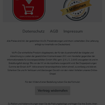
Datenschutz
AGB
Impressum
Alle Preise sind inkl. der gestzlichen MwSt. Preisänderungen und Irrtum vorbehalten. Die Lieferung
erfolgt nur innerhalb von Deutschland.
*AVP= Der einheitliche Produkt-Abgabepreis, der für den Ausnahmefall der Abgabe und
Abrechnung zu Lasten der gesetzlichen Krankenkassen (KK) vom Hersteller gegenüber der
Informationsstelle für Arzneispezialitäten GmbH (IFA) gem. § III 1, S. 2 AMG anzugeben ist und im
Erstattungsfall abzügl. 5% von der KK an die Apotheke ausgezahlt wird. Bei Doppelpackungen
Summe der Einzel-AVP. Volksversand Versandapotheke liefert schnell, zuverlässig und diskret.
Schenken Sie uns Ihr Vertrauen und überzeugen Sie sich von den vielen Vorteilen unseres Online-
Shops!
Für den Widerruf einer Bestellung nutzen Sie das Formular:
Vertrag widerrufen
Zu Risiken und Nebenwirkungen lesen Sie die Packungsbeilage und fragen Sie Ihre Ärztin, Ihren