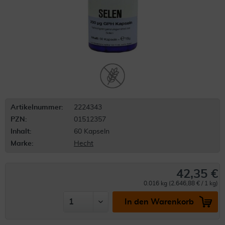
Artikelnummer:
2224343
PZN:
01512357
Inhalt:
60 Kapseln
Marke:
Hecht
42,35 €
0.016 kg (2.646,88 € / 1 kg)
In den Warenkorb