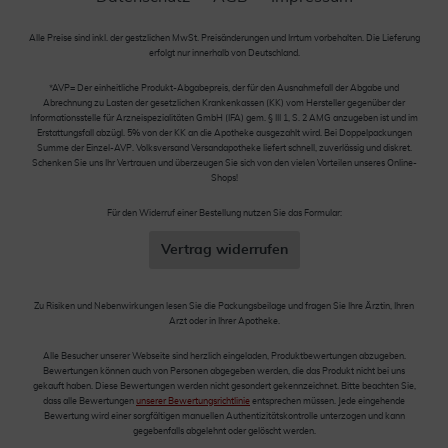
Alle Preise sind inkl. der gestzlichen MwSt. Preisänderungen und Irrtum vorbehalten. Die Lieferung
erfolgt nur innerhalb von Deutschland.
*AVP= Der einheitliche Produkt-Abgabepreis, der für den Ausnahmefall der Abgabe und
Abrechnung zu Lasten der gesetzlichen Krankenkassen (KK) vom Hersteller gegenüber der
Informationsstelle für Arzneispezialitäten GmbH (IFA) gem. § III 1, S. 2 AMG anzugeben ist und im
Erstattungsfall abzügl. 5% von der KK an die Apotheke ausgezahlt wird. Bei Doppelpackungen
Summe der Einzel-AVP. Volksversand Versandapotheke liefert schnell, zuverlässig und diskret.
Schenken Sie uns Ihr Vertrauen und überzeugen Sie sich von den vielen Vorteilen unseres Online-
Shops!
Für den Widerruf einer Bestellung nutzen Sie das Formular:
Vertrag widerrufen
Zu Risiken und Nebenwirkungen lesen Sie die Packungsbeilage und fragen Sie Ihre Ärztin, Ihren
Arzt oder in Ihrer Apotheke.
Alle Besucher unserer Webseite sind herzlich eingeladen, Produktbewertungen abzugeben.
Bewertungen können auch von Personen abgegeben werden, die das Produkt nicht bei uns
gekauft haben. Diese Bewertungen werden nicht gesondert gekennzeichnet. Bitte beachten Sie,
dass alle Bewertungen
unserer Bewertungsrichtlinie
entsprechen müssen. Jede eingehende
Bewertung wird einer sorgfältigen manuellen Authentizitätskontrolle unterzogen und kann
gegebenfalls abgelehnt oder gelöscht werden.