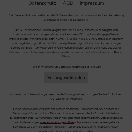
Datenschutz
AGB
Impressum
Alle Preise sind inkl. der gestzlichen MwSt. Preisänderungen und Irrtum vorbehalten. Die Lieferung
erfolgt nur innerhalb von Deutschland.
*AVP= Der einheitliche Produkt-Abgabepreis, der für den Ausnahmefall der Abgabe und
Abrechnung zu Lasten der gesetzlichen Krankenkassen (KK) vom Hersteller gegenüber der
Informationsstelle für Arzneispezialitäten GmbH (IFA) gem. § III 1, S. 2 AMG anzugeben ist und im
Erstattungsfall abzügl. 5% von der KK an die Apotheke ausgezahlt wird. Bei Doppelpackungen
Summe der Einzel-AVP. Volksversand Versandapotheke liefert schnell, zuverlässig und diskret.
Schenken Sie uns Ihr Vertrauen und überzeugen Sie sich von den vielen Vorteilen unseres Online-
Shops!
Für den Widerruf einer Bestellung nutzen Sie das Formular:
Vertrag widerrufen
Zu Risiken und Nebenwirkungen lesen Sie die Packungsbeilage und fragen Sie Ihre Ärztin, Ihren
Arzt oder in Ihrer Apotheke.
Alle Besucher unserer Webseite sind herzlich eingeladen, Produktbewertungen abzugeben.
Bewertungen können auch von Personen abgegeben werden, die das Produkt nicht bei uns
gekauft haben. Diese Bewertungen werden nicht gesondert gekennzeichnet. Bitte beachten Sie,
dass alle Bewertungen
unserer Bewertungsrichtlinie
entsprechen müssen. Jede eingehende
Bewertung wird einer sorgfältigen manuellen Authentizitätskontrolle unterzogen und kann
gegebenfalls abgelehnt oder gelöscht werden.