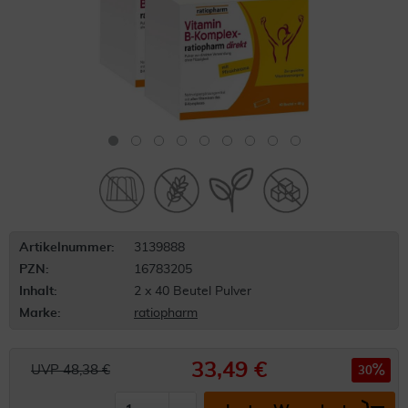
Artikelnummer:
3139888
PZN:
16783205
Inhalt:
2 x 40 Beutel Pulver
Marke:
ratiopharm
33,49 €
UVP 48,38 €
30