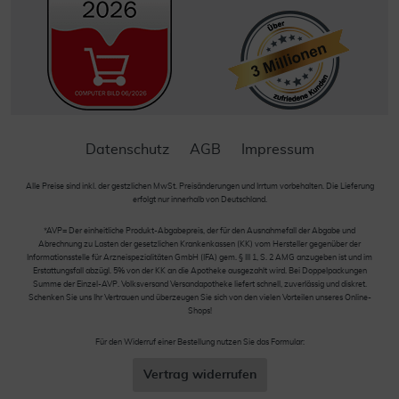
Datenschutz
AGB
Impressum
Alle Preise sind inkl. der gestzlichen MwSt. Preisänderungen und Irrtum vorbehalten. Die Lieferung
erfolgt nur innerhalb von Deutschland.
*AVP= Der einheitliche Produkt-Abgabepreis, der für den Ausnahmefall der Abgabe und
Abrechnung zu Lasten der gesetzlichen Krankenkassen (KK) vom Hersteller gegenüber der
Informationsstelle für Arzneispezialitäten GmbH (IFA) gem. § III 1, S. 2 AMG anzugeben ist und im
Erstattungsfall abzügl. 5% von der KK an die Apotheke ausgezahlt wird. Bei Doppelpackungen
Summe der Einzel-AVP. Volksversand Versandapotheke liefert schnell, zuverlässig und diskret.
Schenken Sie uns Ihr Vertrauen und überzeugen Sie sich von den vielen Vorteilen unseres Online-
Shops!
Für den Widerruf einer Bestellung nutzen Sie das Formular:
Vertrag widerrufen