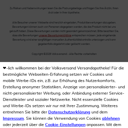
Zu Risiken und Nebenwirkungen lesen Sie die Packungsbeilage und fragen Sie Ihre Ärztin, Ihren
Arzt oder in Ihrer Apotheke.
Alle Besucher unserer Webseite sind herzlich eingeladen, Produktbewertungen abzugeben.
Bewertungen können auch von Personen abgegeben werden, die das Produkt nicht bei uns
gekauft haben. Diese Bewertungen werden nicht gesondert gekennzeichnet. Bitte beachten Sie,
dass alle Bewertungen
unserer Bewertungsrichtlinie
entsprechen müssen. Jede eingehende
Bewertung wird einer sorgfältigen manuellen Authentizitätskontrolle unterzogen und kann
gegebenfalls abgelehnt oder gelöscht werden.
Copyright ©2026 Volksversand - Alle Rechte vorbehalten
❤-lich willkommen bei der Volksversand Versandapotheke! Für die
bestmögliche Webseiten-Erfahrung setzen wir Cookies und
mobile Werbe-IDs ein, z.B. zur Erhöhung des Nutzerkomforts,
Erstellung anonymer Statistiken, Anzeige von personalisierter- und
nicht-personalisierter Werbung, oder Anbindung externer Service-
Dienstleister und sozialer Netzwerke. Nicht essenzielle Cookies
und Werbe-IDs setzen wir nur mit Ihrer Zustimmung. Weiteres
entnehmen Sie bitte der
Datenschutzerklärung
und dem
Impressum
. Sie können die Verwendung von Cookies
ablehnen
oder jederzeit über die
Cookie-Einstellungen
anpassen. Mit dem