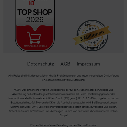
Datenschutz
AGB
Impressum
Alle Preise sind inkl. der gestzlichen MwSt. Preisänderungen und Irrtum vorbehalten. Die Lieferung
erfolgt nur innerhalb von Deutschland.
*AVP= Der einheitliche Produkt-Abgabepreis, der für den Ausnahmefall der Abgabe und
Abrechnung zu Lasten der gesetzlichen Krankenkassen (KK) vom Hersteller gegenüber der
Informationsstelle für Arzneispezialitäten GmbH (IFA) gem. § III 1, S. 2 AMG anzugeben ist und im
Erstattungsfall abzügl. 5% von der KK an die Apotheke ausgezahlt wird. Bei Doppelpackungen
Summe der Einzel-AVP. Volksversand Versandapotheke liefert schnell, zuverlässig und diskret.
Schenken Sie uns Ihr Vertrauen und überzeugen Sie sich von den vielen Vorteilen unseres Online-
Shops!
Für den Widerruf einer Bestellung nutzen Sie das Formular: