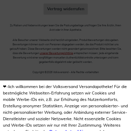
Vertrag widerrufen
Zu Risiken und Nebenwirkungen lesen Sie die Packungsbeilage und fragen Sie Ihre Ärztin, Ihren
Arzt oder in Ihrer Apotheke.
Alle Besucher unserer Webseite sind herzlich eingeladen, Produktbewertungen abzugeben.
Bewertungen können auch von Personen abgegeben werden, die das Produkt nicht bei uns
gekauft haben. Diese Bewertungen werden nicht gesondert gekennzeichnet. Bitte beachten Sie,
dass alle Bewertungen
unserer Bewertungsrichtlinie
entsprechen müssen. Jede eingehende
Bewertung wird einer sorgfältigen manuellen Authentizitätskontrolle unterzogen und kann
gegebenfalls abgelehnt oder gelöscht werden.
Copyright ©2026 Volksversand - Alle Rechte vorbehalten
❤-lich willkommen bei der Volksversand Versandapotheke! Für die
bestmögliche Webseiten-Erfahrung setzen wir Cookies und
mobile Werbe-IDs ein, z.B. zur Erhöhung des Nutzerkomforts,
Erstellung anonymer Statistiken, Anzeige von personalisierter- und
nicht-personalisierter Werbung, oder Anbindung externer Service-
Dienstleister und sozialer Netzwerke. Nicht essenzielle Cookies
und Werbe-IDs setzen wir nur mit Ihrer Zustimmung. Weiteres