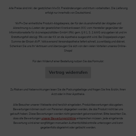
Alle Preise sind inkl. der gestzlichen MwSt. Preisänderungen und Irrtum vorbehalten. Die Lieferung
erfolgt nur innerhalb von Deutschland.
*AVP= Der einheitliche Produkt-Abgabepreis, der für den Ausnahmefall der Abgabe und
Abrechnung zu Lasten der gesetzlichen Krankenkassen (KK) vom Hersteller gegenüber der
Informationsstelle für Arzneispezialitäten GmbH (IFA) gem. § III 1, S. 2 AMG anzugeben ist und im
Erstattungsfall abzügl. 5% von der KK an die Apotheke ausgezahlt wird. Bei Doppelpackungen
Summe der Einzel-AVP. Volksversand Versandapotheke liefert schnell, zuverlässig und diskret.
Schenken Sie uns Ihr Vertrauen und überzeugen Sie sich von den vielen Vorteilen unseres Online-
Shops!
Für den Widerruf einer Bestellung nutzen Sie das Formular:
Vertrag widerrufen
Zu Risiken und Nebenwirkungen lesen Sie die Packungsbeilage und fragen Sie Ihre Ärztin, Ihren
Arzt oder in Ihrer Apotheke.
Alle Besucher unserer Webseite sind herzlich eingeladen, Produktbewertungen abzugeben.
Bewertungen können auch von Personen abgegeben werden, die das Produkt nicht bei uns
gekauft haben. Diese Bewertungen werden nicht gesondert gekennzeichnet. Bitte beachten Sie,
dass alle Bewertungen
unserer Bewertungsrichtlinie
entsprechen müssen. Jede eingehende
Bewertung wird einer sorgfältigen manuellen Authentizitätskontrolle unterzogen und kann
gegebenfalls abgelehnt oder gelöscht werden.