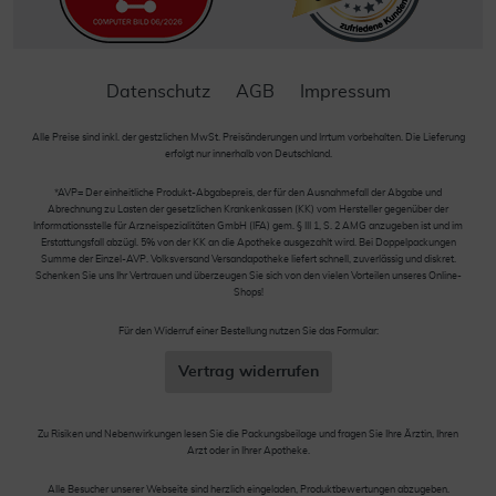
Datenschutz
AGB
Impressum
Alle Preise sind inkl. der gestzlichen MwSt. Preisänderungen und Irrtum vorbehalten. Die Lieferung
erfolgt nur innerhalb von Deutschland.
*AVP= Der einheitliche Produkt-Abgabepreis, der für den Ausnahmefall der Abgabe und
Abrechnung zu Lasten der gesetzlichen Krankenkassen (KK) vom Hersteller gegenüber der
Informationsstelle für Arzneispezialitäten GmbH (IFA) gem. § III 1, S. 2 AMG anzugeben ist und im
Erstattungsfall abzügl. 5% von der KK an die Apotheke ausgezahlt wird. Bei Doppelpackungen
Summe der Einzel-AVP. Volksversand Versandapotheke liefert schnell, zuverlässig und diskret.
Schenken Sie uns Ihr Vertrauen und überzeugen Sie sich von den vielen Vorteilen unseres Online-
Shops!
Für den Widerruf einer Bestellung nutzen Sie das Formular:
Vertrag widerrufen
Zu Risiken und Nebenwirkungen lesen Sie die Packungsbeilage und fragen Sie Ihre Ärztin, Ihren
Arzt oder in Ihrer Apotheke.
Alle Besucher unserer Webseite sind herzlich eingeladen, Produktbewertungen abzugeben.