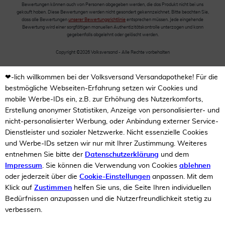
Bewertungen können auch von Personen abgegeben werden, die das Produkt nicht bei uns
gekauft haben. Diese Bewertungen werden nicht gesondert gekennzeichnet. Bitte beachten Sie,
dass alle Bewertungen
unserer Bewertungsrichtlinie
entsprechen müssen. Jede eingehende
Bewertung wird einer sorgfältigen manuellen Authentizitätskontrolle unterzogen und kann
gegebenfalls abgelehnt oder gelöscht werden.
Copyright ©2026 Volksversand - Alle Rechte vorbehalten
❤-lich willkommen bei der Volksversand Versandapotheke! Für die
bestmögliche Webseiten-Erfahrung setzen wir Cookies und
mobile Werbe-IDs ein, z.B. zur Erhöhung des Nutzerkomforts,
Erstellung anonymer Statistiken, Anzeige von personalisierter- und
nicht-personalisierter Werbung, oder Anbindung externer Service-
Dienstleister und sozialer Netzwerke. Nicht essenzielle Cookies
und Werbe-IDs setzen wir nur mit Ihrer Zustimmung. Weiteres
entnehmen Sie bitte der
Datenschutzerklärung
und dem
Impressum
. Sie können die Verwendung von Cookies
ablehnen
oder jederzeit über die
Cookie-Einstellungen
anpassen. Mit dem
Klick auf
Zustimmen
helfen Sie uns, die Seite Ihren individuellen
Bedürfnissen anzupassen und die Nutzerfreundlichkeit stetig zu
verbessern.