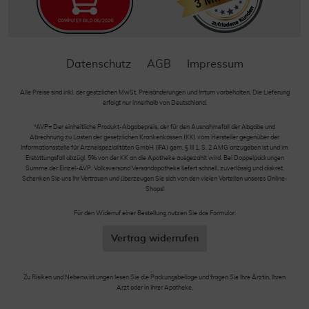
Datenschutz
AGB
Impressum
Alle Preise sind inkl. der gestzlichen MwSt. Preisänderungen und Irrtum vorbehalten. Die Lieferung
erfolgt nur innerhalb von Deutschland.
*AVP= Der einheitliche Produkt-Abgabepreis, der für den Ausnahmefall der Abgabe und
Abrechnung zu Lasten der gesetzlichen Krankenkassen (KK) vom Hersteller gegenüber der
Informationsstelle für Arzneispezialitäten GmbH (IFA) gem. § III 1, S. 2 AMG anzugeben ist und im
Erstattungsfall abzügl. 5% von der KK an die Apotheke ausgezahlt wird. Bei Doppelpackungen
Summe der Einzel-AVP. Volksversand Versandapotheke liefert schnell, zuverlässig und diskret.
Schenken Sie uns Ihr Vertrauen und überzeugen Sie sich von den vielen Vorteilen unseres Online-
Shops!
Für den Widerruf einer Bestellung nutzen Sie das Formular:
Vertrag widerrufen
Zu Risiken und Nebenwirkungen lesen Sie die Packungsbeilage und fragen Sie Ihre Ärztin, Ihren
Arzt oder in Ihrer Apotheke.