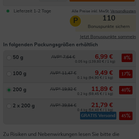
Lieferzeit 1-2 Tage
Alle Preise inkl. MwSt.
Versandkosten
110
P
Bonuspunkte sichern
Jetzt Bonuspunkte sammeln
In folgenden Packungsgrößen erhältlich
6,99 €
50 g
AVP* 7,64 €
8
0.05 kg (139,80 € / 1 kg)
9,49 €
100 g
AVP* 11,47 €
17
0.1 kg (94,90 € / 1 kg)
11,89 €
200 g
AVP* 19,92 €
40
0.2 kg (59,45 € / 1 kg)
21,79 €
2 x 200 g
AVP* 39,84 €
0.4 kg (54,48 € / 1 kg)
GRATIS Versand
45
Zu Risiken und Nebenwirkungen lesen Sie bitte die