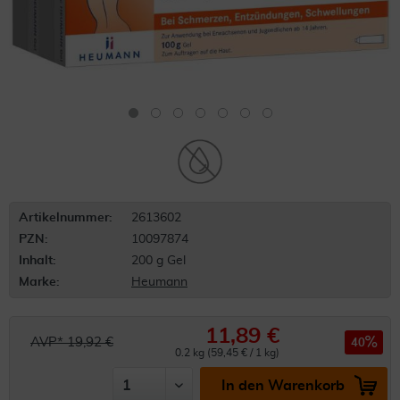
Artikelnummer:
2613602
PZN:
10097874
Inhalt:
200 g Gel
Marke:
Heumann
11,89 €
AVP* 19,92 €
40
0.2 kg (59,45 € / 1 kg)
In den Warenkorb