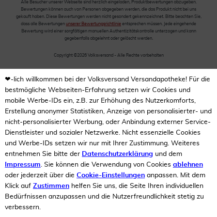
Alle Besucher unserer Webseite sind herzlich eingeladen, Produktbewertungen abzugeben.
Bewertungen können auch von Personen abgegeben werden, die das Produkt nicht bei uns
gekauft haben. Diese Bewertungen werden nicht gesondert gekennzeichnet. Bitte beachten Sie,
dass alle Bewertungen
unserer Bewertungsrichtlinie
entsprechen müssen. Jede eingehende
Bewertung wird einer sorgfältigen manuellen Authentizitätskontrolle unterzogen und kann
gegebenfalls abgelehnt oder gelöscht werden.
Copyright ©2026 Volksversand - Alle Rechte vorbehalten
❤-lich willkommen bei der Volksversand Versandapotheke! Für die
bestmögliche Webseiten-Erfahrung setzen wir Cookies und
mobile Werbe-IDs ein, z.B. zur Erhöhung des Nutzerkomforts,
Erstellung anonymer Statistiken, Anzeige von personalisierter- und
nicht-personalisierter Werbung, oder Anbindung externer Service-
Dienstleister und sozialer Netzwerke. Nicht essenzielle Cookies
und Werbe-IDs setzen wir nur mit Ihrer Zustimmung. Weiteres
entnehmen Sie bitte der
Datenschutzerklärung
und dem
Impressum
. Sie können die Verwendung von Cookies
ablehnen
oder jederzeit über die
Cookie-Einstellungen
anpassen. Mit dem
Klick auf
Zustimmen
helfen Sie uns, die Seite Ihren individuellen
Bedürfnissen anzupassen und die Nutzerfreundlichkeit stetig zu
verbessern.