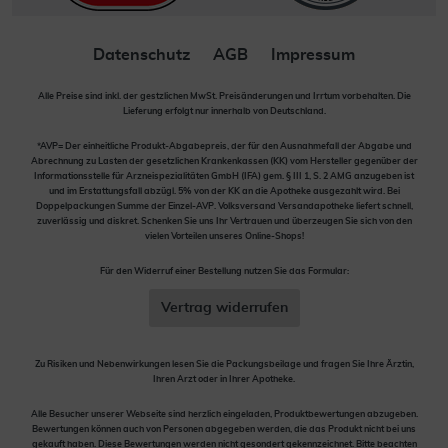
Datenschutz
AGB
Impressum
Alle Preise sind inkl. der gestzlichen MwSt. Preisänderungen und Irrtum vorbehalten. Die
Lieferung erfolgt nur innerhalb von Deutschland.
*AVP= Der einheitliche Produkt-Abgabepreis, der für den Ausnahmefall der Abgabe und
Abrechnung zu Lasten der gesetzlichen Krankenkassen (KK) vom Hersteller gegenüber der
Informationsstelle für Arzneispezialitäten GmbH (IFA) gem. § III 1, S. 2 AMG anzugeben ist
und im Erstattungsfall abzügl. 5% von der KK an die Apotheke ausgezahlt wird. Bei
Doppelpackungen Summe der Einzel-AVP. Volksversand Versandapotheke liefert schnell,
zuverlässig und diskret. Schenken Sie uns Ihr Vertrauen und überzeugen Sie sich von den
vielen Vorteilen unseres Online-Shops!
Für den Widerruf einer Bestellung nutzen Sie das Formular:
Vertrag widerrufen
Zu Risiken und Nebenwirkungen lesen Sie die Packungsbeilage und fragen Sie Ihre Ärztin,
Ihren Arzt oder in Ihrer Apotheke.
Alle Besucher unserer Webseite sind herzlich eingeladen, Produktbewertungen abzugeben.
Bewertungen können auch von Personen abgegeben werden, die das Produkt nicht bei uns
gekauft haben. Diese Bewertungen werden nicht gesondert gekennzeichnet. Bitte beachten