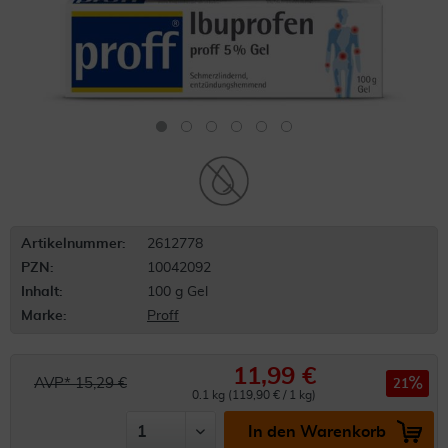
Artikelnummer:
2612778
PZN:
10042092
Inhalt:
100 g Gel
Marke:
Proff
11,99 €
AVP* 15,29 €
21
0.1 kg (119,90 € / 1 kg)
In den Warenkorb