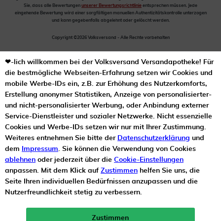
Sie, dass alle Bewertungen
unserer Bewertungsrichtlinie
entsprechen müssen. Jede
eingehende Bewertung wird einer sorgfältigen manuellen Authentizitätskontrolle unterzogen
und kann gegebenfalls abgelehnt oder gelöscht werden.
Copyright ©2026 Volksversand - Alle Rechte vorbehalten
❤-lich willkommen bei der Volksversand Versandapotheke! Für
die bestmögliche Webseiten-Erfahrung setzen wir Cookies und
mobile Werbe-IDs ein, z.B. zur Erhöhung des Nutzerkomforts,
Erstellung anonymer Statistiken, Anzeige von personalisierter-
und nicht-personalisierter Werbung, oder Anbindung externer
Service-Dienstleister und sozialer Netzwerke. Nicht essenzielle
Cookies und Werbe-IDs setzen wir nur mit Ihrer Zustimmung.
Weiteres entnehmen Sie bitte der
Datenschutzerklärung
und
dem
Impressum
. Sie können die Verwendung von Cookies
ablehnen
oder jederzeit über die
Cookie-Einstellungen
anpassen. Mit dem Klick auf
Zustimmen
helfen Sie uns, die
Seite Ihren individuellen Bedürfnissen anzupassen und die
Nutzerfreundlichkeit stetig zu verbessern.
Zustimmen