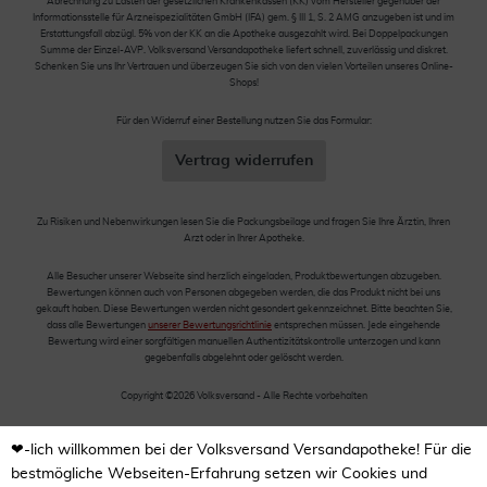
Abrechnung zu Lasten der gesetzlichen Krankenkassen (KK) vom Hersteller gegenüber der
Informationsstelle für Arzneispezialitäten GmbH (IFA) gem. § III 1, S. 2 AMG anzugeben ist und im
Erstattungsfall abzügl. 5% von der KK an die Apotheke ausgezahlt wird. Bei Doppelpackungen
Summe der Einzel-AVP. Volksversand Versandapotheke liefert schnell, zuverlässig und diskret.
Schenken Sie uns Ihr Vertrauen und überzeugen Sie sich von den vielen Vorteilen unseres Online-
Shops!
Für den Widerruf einer Bestellung nutzen Sie das Formular:
Vertrag widerrufen
Zu Risiken und Nebenwirkungen lesen Sie die Packungsbeilage und fragen Sie Ihre Ärztin, Ihren
Arzt oder in Ihrer Apotheke.
Alle Besucher unserer Webseite sind herzlich eingeladen, Produktbewertungen abzugeben.
Bewertungen können auch von Personen abgegeben werden, die das Produkt nicht bei uns
gekauft haben. Diese Bewertungen werden nicht gesondert gekennzeichnet. Bitte beachten Sie,
dass alle Bewertungen
unserer Bewertungsrichtlinie
entsprechen müssen. Jede eingehende
Bewertung wird einer sorgfältigen manuellen Authentizitätskontrolle unterzogen und kann
gegebenfalls abgelehnt oder gelöscht werden.
Copyright ©2026 Volksversand - Alle Rechte vorbehalten
❤-lich willkommen bei der Volksversand Versandapotheke! Für die
bestmögliche Webseiten-Erfahrung setzen wir Cookies und