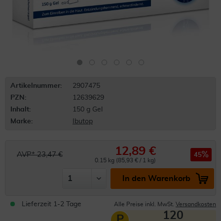
Artikelnummer:
2907475
PZN:
12639629
Inhalt:
150 g Gel
Marke:
Ibutop
12,89 €
AVP* 23,47 €
45
0.15 kg (85,93 € / 1 kg)
In den Warenkorb
Lieferzeit 1-2 Tage
Alle Preise inkl. MwSt.
Versandkosten
120
P