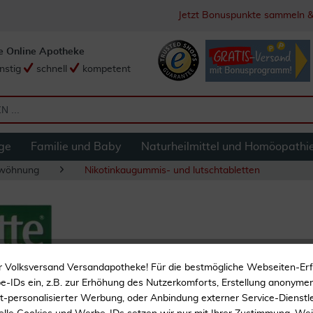
Jetzt Bonuspunkte sammeln &
e Online Apotheke
nstig
schnell
kompetent
ge
Familie und Baby
Naturheilmittel und Homöopathi
twöhnung
Nikotinkaugummis- und lutschtabletten
Nicorette 2 mg f
r Volksversand Versandapotheke! Für die bestmögliche Webseiten-Er
-IDs ein, z.B. zur Erhöhung des Nutzerkomforts, Erstellung anonymer 
ht-personalisierter Werbung, oder Anbindung externer Service-Dienstle
Nikotinkaugummi zur