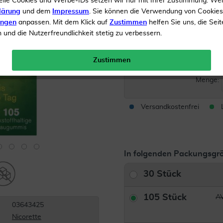
elle Cookies und Werbe-IDs setzen wir nur mit Ihrer Zustimmung. We
Raucherentwöhnung
lärung
und dem
Impressum
. Sie können die Verwendung von Cookie
ungen
anpassen. Mit dem Klick auf
Zustimmen
helfen Sie uns, die Seit
und die Nutzerfreundlichkeit stetig zu verbessern.
Inhalt
105 Kaugummis
AVP*
Zustimmen
Menge:
Versandkostenfrei
In folgenden Packungsgrö
30 Stück
105 Stück
AV
03643425
Nicorette