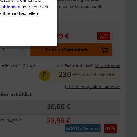
iteres entnehmen Sie
30 Kaugummis ersetzen bis zu 30
s
ablehnen
oder jederzeit
e Ihren individuellen
Zigaretten
23,99 €
 34,99 €
31
In den Warenkorb
Lieferzeit 1-2 Tage
Alle Preise inkl. MwSt.
Versandkosten
230
P
Bonuspunkte sichern
Jetzt Bonuspunkte sammeln
ßen erhältlich
16,66 €
23,99 €
P* 34,99 €
GRATIS Versand
31