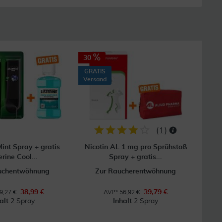
30
GRATIS
Versand
(
1
)
Mint Spray + gratis
Nicotin AL 1 mg pro Sprühstoß
erine Cool...
Spray + gratis...
uchentwöhnung
Zur Raucherentwöhnung
38,99 €
39,79 €
9,27 €
AVP* 56,92 €
halt
2 Spray
Inhalt
2 Spray