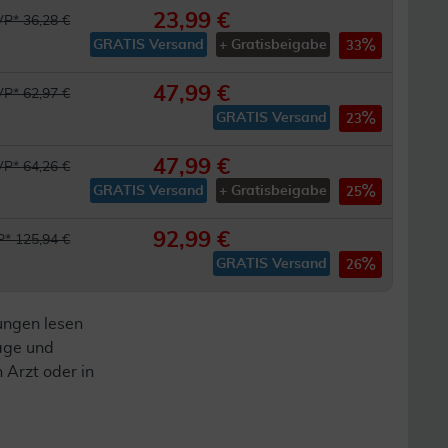
23,99 €
P* 36,28 €
GRATIS Versand
+ Gratisbeigabe
33
47,99 €
P* 62,97 €
GRATIS Versand
23
47,99 €
P* 64,26 €
GRATIS Versand
+ Gratisbeigabe
25
92,99 €
* 125,94 €
GRATIS Versand
26
ungen lesen
lage und
n Arzt oder in