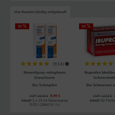
Von Kunden häufig mitgekauft
40
60
(
934
)
NasenSpray-ratiopharm
Ibuprofen Medib
Erwachsene
Schmerztabl
Bei Schnupfen
Bei Schmerzen u
8,99 €
AVP* 15,00 €
AVP* 12,52 €
Inhalt
2 x 15 ml Nasenspray
Inhalt
50 Filmt
0.03 l
(299,67 € / 1 l)