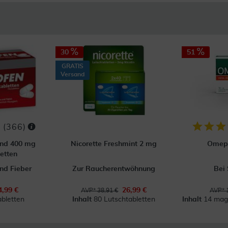
30
51
GRATIS
Versand
(
366
)
ond 400 mg
Nicorette Freshmint 2 mg
Omep
etten
nd Fieber
Zur Raucherentwöhnung
Bei
4,99 €
26,99 €
AVP* 38,91 €
AVP* 
abletten
Inhalt
80 Lutschtabletten
Inhalt
14 mag