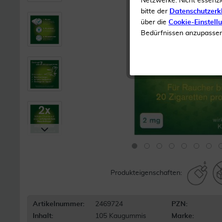
Netzwerke. Nicht essenzi
bitte der
Datenschutzerk
über die
Cookie-Einstell
Bedürfnissen anzupassen 
Produkteigenschaften:
Artikelnummer:
2469724
PZN:
Inhalt:
105 Kaugummis
Marke: