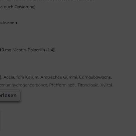
he auch Dosierung).
achsenen.
 mg Nicotin-Polacrilin (1:4)).
)), Acesulfam Kalium, Arabisches Gummi, Carnaubawachs,
riumhydrogencarbonat, Pfefferminzöl, Titandioxid, Xylitol.
rlesen
r Packungsbeilage beschrieben bzw. genau nach der mit
che an. Fragen Sie bei Ihrer Ärztin, Ihrem Arzt oder