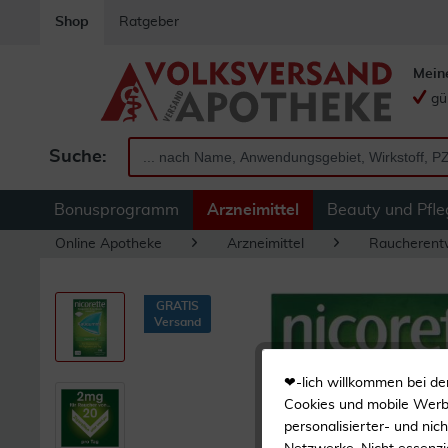
Shop
Ratgeber
Mein
gü
Suche:
Bonusprogramm
Arzneimittel
Beauty und Pfle
Online Apotheke
Arzneimittel
Raucheren
GRATIS
Versand
❤-lich willkommen bei de
Cookies und mobile Werbe
personalisierter- und nic