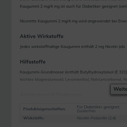
Kaugummi 2 mg/4 mg ist auch für Diabetiker geeignet (sie
Nicorette Kaugummi 2 mg/4 mg wird angewendet bei Erw
Aktive Wirkstoffe
Jedes wirkstoffhaltige Kaugummi enthält 2 mg Nicotin (als 10
Hilfsstoffe
Kaugummi-Grundmasse (enthält Butylhydroxytoluol (E 321
leichtes Magnesiumoxid, Levomenthol, Natriumcarbonat, Nat
Weite
Anwendung & Dosierung
Wenden Sie dieses Arzneimittel immer genau wie in diese
Für Diabetiker geeignet,
Produkteigenschaften:
Zuckerfrei
Ihrer Ärztin, Ihrem Arzt oder Apotheker getroffenen Abspra
Wirkstoffe:
Nicotin-Polacrilin (1:4)
Apotheker nach, wenn Sie sich nicht sicher sind.