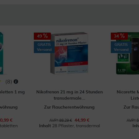
49
34
GRATIS
GRATIS
Versand
Versand
(
8
)
bletten 1 mg
Nikofrenon 21 mg in 24 Stunden
Nicorette 
transdermale...
List
twöhnung
Zur Raucherentwöhnung
Zur Ra
0,99 €
44,99 €
AVP* 88,29 €
AVP* 5
tabletten
Inhalt
28 Pflaster, transdermal
In