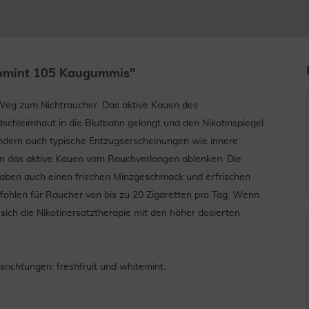
shmint 105 Kaugummis"
Weg zum Nichtraucher. Das aktive Kauen des
dschleimhaut in die Blutbahn gelangt und den Nikotinspiegel
ondern auch typische Entzugserscheinungen wie innere
nn das aktive Kauen vom Rauchverlangen ablenken. Die
haben auch einen frischen Minzgeschmack und erfrischen
hlen für Raucher von bis zu 20 Zigaretten pro Tag. Wenn
sich die Nikotinersatztherapie mit den höher dosierten
richtungen: freshfruit und whitemint.