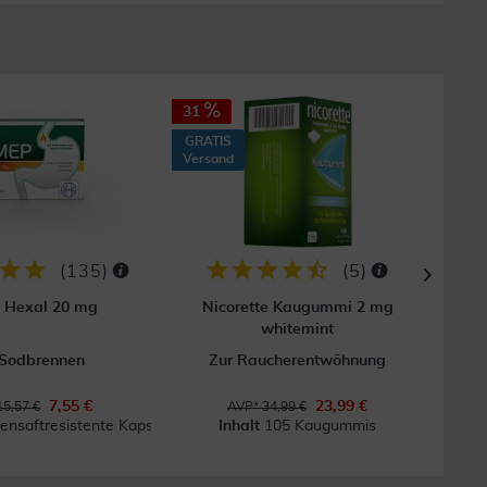
31
31
GRATIS
GRAT
Versand
Vers
(
135
)
(
5
)
 Hexal 20 mg
Nicorette Kaugummi 2 mg
N
whitemint
 Sodbrennen
Zur Raucherentwöhnung
7,55 €
23,99 €
15,57 €
AVP* 34,99 €
ensaftresistente Kapseln
Inhalt
105 Kaugummis