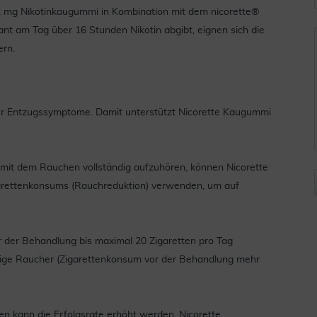
 2 mg Nikotinkaugummi in Kombination mit dem nicorette®
t am Tag über 16 Stunden Nikotin abgibt, eignen sich die
ern.
er Entzugssymptome. Damit unterstützt Nicorette Kaugummi
rt mit dem Rauchen vollständig aufzuhören, können Nicorette
arettenkonsums (Rauchreduktion) verwenden, um auf
r der Behandlung bis maximal 20 Zigaretten pro Tag
gige Raucher (Zigarettenkonsum vor der Behandlung mehr
 kann die Erfolgsrate erhöht werden. Nicorette