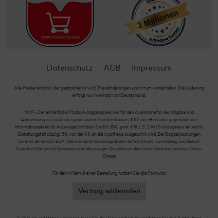
Datenschutz
AGB
Impressum
Alle Preise sind inkl. der gestzlichen MwSt. Preisänderungen und Irrtum vorbehalten. Die Lieferung
erfolgt nur innerhalb von Deutschland.
*AVP= Der einheitliche Produkt-Abgabepreis, der für den Ausnahmefall der Abgabe und
Abrechnung zu Lasten der gesetzlichen Krankenkassen (KK) vom Hersteller gegenüber der
Informationsstelle für Arzneispezialitäten GmbH (IFA) gem. § III 1, S. 2 AMG anzugeben ist und im
Erstattungsfall abzügl. 5% von der KK an die Apotheke ausgezahlt wird. Bei Doppelpackungen
Summe der Einzel-AVP. Volksversand Versandapotheke liefert schnell, zuverlässig und diskret.
Schenken Sie uns Ihr Vertrauen und überzeugen Sie sich von den vielen Vorteilen unseres Online-
Shops!
Für den Widerruf einer Bestellung nutzen Sie das Formular:
Vertrag widerrufen