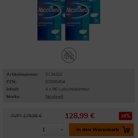
Artikelnummer:
3134202
PZN:
07006454
Inhalt:
4 x 96 Lutschtabletten
Marke:
Nicotinell
128,99 €
AVP* 179,96 €
28
In den Warenkorb