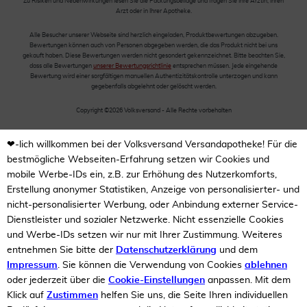
Zu Risiken und Nebenwirkungen lesen Sie die Packungsbeilage und fragen Sie Ihre Ärztin, Ihren
Arzt oder in Ihrer Apotheke.
Alle Besucher unserer Webseite sind herzlich eingeladen, Produktbewertungen abzugeben.
Bewertungen können auch von Personen abgegeben werden, die das Produkt nicht bei uns
gekauft haben. Diese Bewertungen werden nicht gesondert gekennzeichnet. Bitte beachten Sie,
dass alle Bewertungen
unserer Bewertungsrichtlinie
entsprechen müssen. Jede eingehende
Bewertung wird einer sorgfältigen manuellen Authentizitätskontrolle unterzogen und kann
gegebenfalls abgelehnt oder gelöscht werden.
Copyright ©2026 Volksversand - Alle Rechte vorbehalten
❤-lich willkommen bei der Volksversand Versandapotheke! Für die
bestmögliche Webseiten-Erfahrung setzen wir Cookies und
mobile Werbe-IDs ein, z.B. zur Erhöhung des Nutzerkomforts,
Erstellung anonymer Statistiken, Anzeige von personalisierter- und
nicht-personalisierter Werbung, oder Anbindung externer Service-
Dienstleister und sozialer Netzwerke. Nicht essenzielle Cookies
und Werbe-IDs setzen wir nur mit Ihrer Zustimmung. Weiteres
entnehmen Sie bitte der
Datenschutzerklärung
und dem
Impressum
. Sie können die Verwendung von Cookies
ablehnen
oder jederzeit über die
Cookie-Einstellungen
anpassen. Mit dem
Klick auf
Zustimmen
helfen Sie uns, die Seite Ihren individuellen