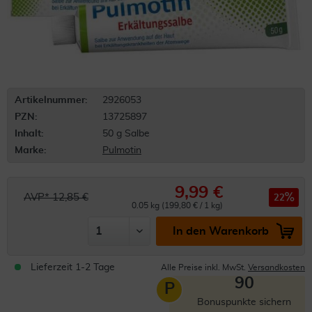
Artikelnummer:
2926053
PZN:
13725897
Inhalt:
50 g Salbe
Marke:
Pulmotin
9,99 €
AVP* 12,85 €
22
0.05 kg (199,80 € / 1 kg)
In den Warenkorb
Lieferzeit 1-2 Tage
Alle Preise inkl. MwSt.
Versandkosten
90
P
Bonuspunkte sichern