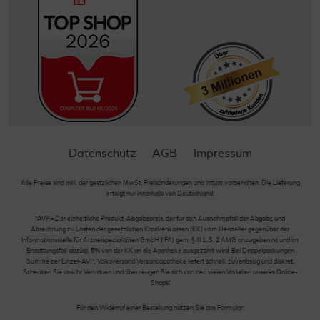
Datenschutz
AGB
Impressum
Alle Preise sind inkl. der gestzlichen MwSt. Preisänderungen und Irrtum vorbehalten. Die Lieferung
erfolgt nur innerhalb von Deutschland.
*AVP= Der einheitliche Produkt-Abgabepreis, der für den Ausnahmefall der Abgabe und
Abrechnung zu Lasten der gesetzlichen Krankenkassen (KK) vom Hersteller gegenüber der
Informationsstelle für Arzneispezialitäten GmbH (IFA) gem. § III 1, S. 2 AMG anzugeben ist und im
Erstattungsfall abzügl. 5% von der KK an die Apotheke ausgezahlt wird. Bei Doppelpackungen
Summe der Einzel-AVP. Volksversand Versandapotheke liefert schnell, zuverlässig und diskret.
Schenken Sie uns Ihr Vertrauen und überzeugen Sie sich von den vielen Vorteilen unseres Online-
Shops!
Für den Widerruf einer Bestellung nutzen Sie das Formular: