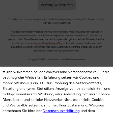
Vertrag widerrufen
Zu Risiken und Nebenwirkungen lesen Sie die Packungsbeilage und fragen Sie Ihre Ärztin, Ihren
Arzt oder in Ihrer Apotheke.
Alle Besucher unserer Webseite sind herzlich eingeladen, Produktbewertungen abzugeben.
Bewertungen können auch von Personen abgegeben werden, die das Produkt nicht bei uns
gekauft haben. Diese Bewertungen werden nicht gesondert gekennzeichnet. Bitte beachten Sie,
dass alle Bewertungen
unserer Bewertungsrichtlinie
entsprechen müssen. Jede eingehende
Bewertung wird einer sorgfältigen manuellen Authentizitätskontrolle unterzogen und kann
gegebenfalls abgelehnt oder gelöscht werden.
Copyright ©2026 Volksversand - Alle Rechte vorbehalten
❤-lich willkommen bei der Volksversand Versandapotheke! Für die
bestmögliche Webseiten-Erfahrung setzen wir Cookies und
mobile Werbe-IDs ein, z.B. zur Erhöhung des Nutzerkomforts,
Erstellung anonymer Statistiken, Anzeige von personalisierter- und
nicht-personalisierter Werbung, oder Anbindung externer Service-
Dienstleister und sozialer Netzwerke. Nicht essenzielle Cookies
und Werbe-IDs setzen wir nur mit Ihrer Zustimmung. Weiteres
entnehmen Sie bitte der
Datenschutzerklärung
und dem