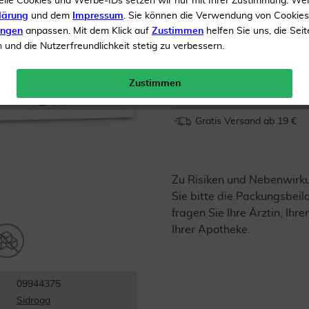
elle Cookies und Werbe-IDs setzen wir nur mit Ihrer Zustimmung. We
Arzneimittel
lärung
und dem
Impressum
. Sie können die Verwendung von Cookie
ungen
anpassen. Mit dem Klick auf
Zustimmen
helfen Sie uns, die Seit
und die Nutzerfreundlichkeit stetig zu verbessern.
Inhalt
20 g Tee
Menge:
Zustimmen
Gratis Versand ab 19 €
Zu Risiken und Nebenwirk
Sie bitte die Packungsbei
fragen Sie Ihre Ärztin, Ihre
Ihrer Apotheke.
09944375
Sidroga