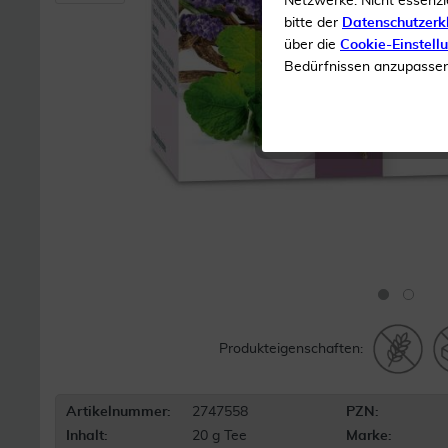
Netzwerke. Nicht essenzi
bitte der
Datenschutzerk
über die
Cookie-Einstell
Bedürfnissen anzupassen 
Produkteigenschaften:
Artikelnummer:
2747558
PZN:
Inhalt:
20 g Tee
Marke: