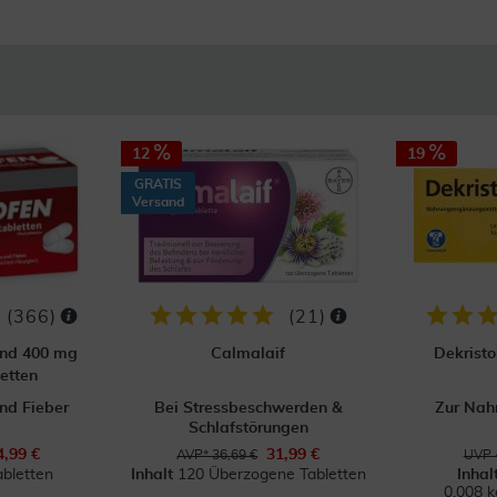
12
19
GRATIS
Versand
(
366
)
(
21
)
ond 400 mg
Calmalaif
Dekristol
etten
nd Fieber
Bei Stressbeschwerden &
Zur Nah
Schlafstörungen
4,99 €
31,99 €
AVP* 36,69 €
UVP 
abletten
Inhalt
120 Überzogene Tabletten
Inhal
0.008 