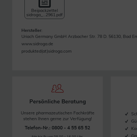
Beipackzettel
sidroga_...2961.pdf
Hersteller:
Uriach Germany GmbH Arzbacher Str. 78 D. 56130, Bad E
www.sidroga.de
produkted(at)sidroga.com
Persönliche Beratung
Unsere pharmazeutischen Fachkräfte
Sc
stehen Ihnen gerne zur Verfügung!
Gü
Telefon-Nr.: 0800 - 4 55 65 52
Ko
Gr
(Mo bis Fr von 08.00 - 16.00 Uhr,