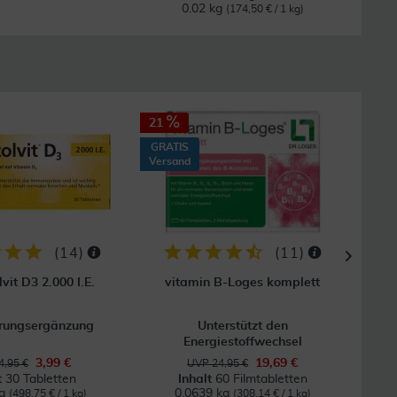
0.02 kg
(174,50 € / 1 kg)
21
17
GRATIS
Versand
(
14
)
(
11
)
vit D3 2.000 I.E.
vitamin B-Loges komplett
rungsergänzung
Unterstützt den
Energiestoffwechsel
3,99 €
19,69 €
4,95 €
UVP 24,95 €
t
30 Tabletten
Inhalt
60 Filmtabletten
kg
0.0639 kg
(498,75 € / 1 kg)
(308,14 € / 1 kg)