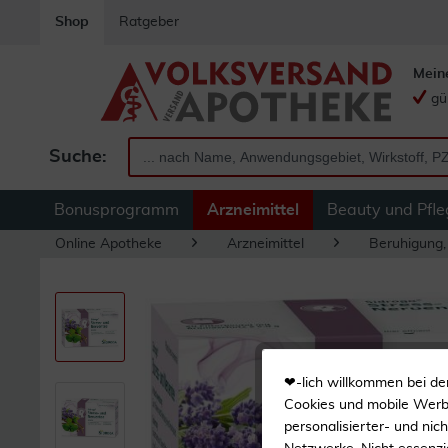
Shop
Ratgeber
Mein
gü
Suche:
Bonusprogramm
Arzneimittel
Beauty und Pfle
Online Apotheke
Arzneimittel
Beruhigung,
❤-lich willkommen bei de
Cookies und mobile Werbe
personalisierter- und nic