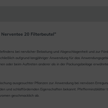
Nerventee 20 Filterbeutel"
s Befindens bei nervlicher Belastung und Abgeschlagenheit und zur För
usschließlich aufgrund langjähriger Anwendung für das Anwendungsgebiet
en oder beim Auftreten anderer als in der Packungsbeilage erwähnt
Mischung ausgesuchter Pflanzen zur Anwendung bei nervösen Erregung
nden und schlaffördernden Eigenschaften bekannt. Pfefferminzblätter 
 Aromen geschmacklich ab.