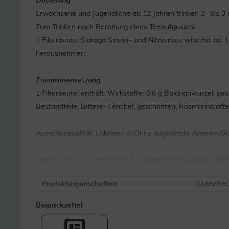
Dosierung
Erwachsene und Jugendliche ab 12 Jahren trinken 2- bis 3 
Zum Trinken nach Bereitung eines Teeaufgusses.
1 Filterbeutel Sidroga Stress- und Nerventee wird mit c
herausnehmen.
Zusammensetzung
1 Filterbeutel enthält: Wirkstoffe: 0,6 g Baldrianwurzel, ge
Bestandteile: Bitterer Fenchel, geschnitten, Rosmarinblätte
Arzneiteequalität, Laktosefrei,Ohne zugesetzte Aromen,Gl
Quelle: Sidroga Gesellschaft für Gesundheitsprodukte mbH
Produkteigenschaften:
Glutenfrei
Beipackzettel