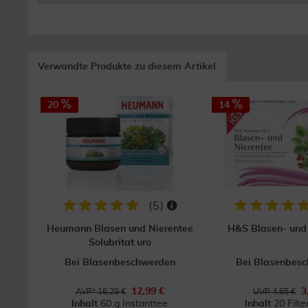
Verwandte Produkte zu diesem Artikel
20
14
(
5
)
Heumann Blasen und Nierentee
H&S Blasen- und
Solubritat uro
Bei Blasenbeschwerden
Bei Blasenbes
12,99 €
3
AVP* 16,29 €
UVP 4,65 €
Inhalt
60 g Instanttee
Inhalt
20 Filte