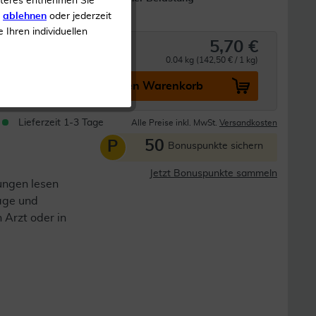
iteres entnehmen Sie
s
ablehnen
oder jederzeit
e Ihren individuellen
5,70 €
0.04 kg (142,50 € / 1 kg)
In den Warenkorb
Lieferzeit 1-3 Tage
Alle Preise inkl. MwSt.
Versandkosten
50
P
Bonuspunkte sichern
Jetzt Bonuspunkte sammeln
ungen lesen
lage und
n Arzt oder in