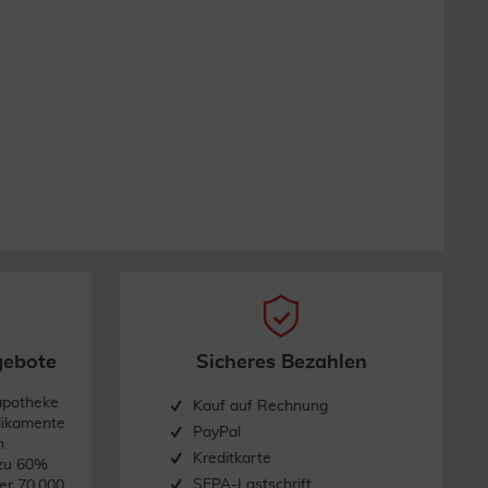
gebote
Sicheres Bezahlen
apotheke
Kauf auf Rechnung
dikamente
PayPal
n
Kreditkarte
 zu 60%
SEPA-Lastschrift
er 70.000