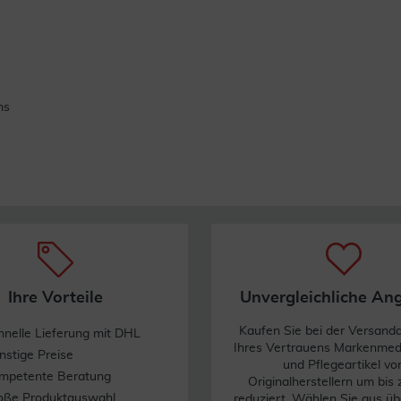
ms
Ihre Vorteile
Unvergleichliche An
Kaufen Sie bei der Versand
hnelle Lieferung mit DHL
Ihres Vertrauens Markenme
nstige Preise
und Pflegeartikel vo
mpetente Beratung
Originalherstellern um bis
oße Produktauswahl
reduziert. Wählen Sie aus üb