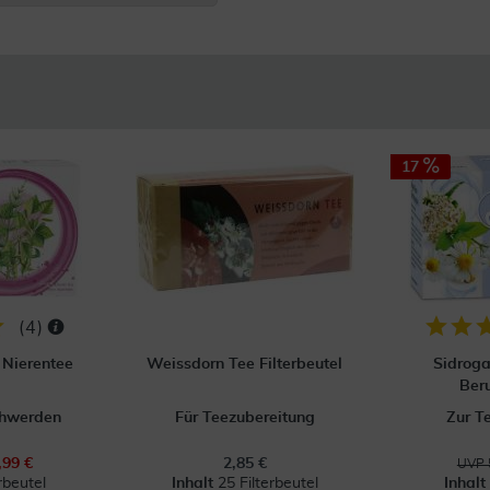
17
(
4
)
 Nierentee
Weissdorn Tee Filterbeutel
Sidrog
Ber
chwerden
Für Teezubereitung
Zur T
,99 €
2,85 €
UVP 
rbeutel
Inhalt
25 Filterbeutel
Inhalt