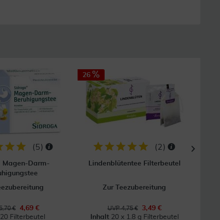
26
(
5
)
(
2
)
a Magen-Darm-
Lindenblütentee Filterbeutel
Ba
uhigungstee
eezubereitung
Zur Teezubereitung
B
4,69 €
3,49 €
5,70 €
UVP 4,75 €
20 Filterbeutel
Inhalt
20 x 1.8 g Filterbeutel