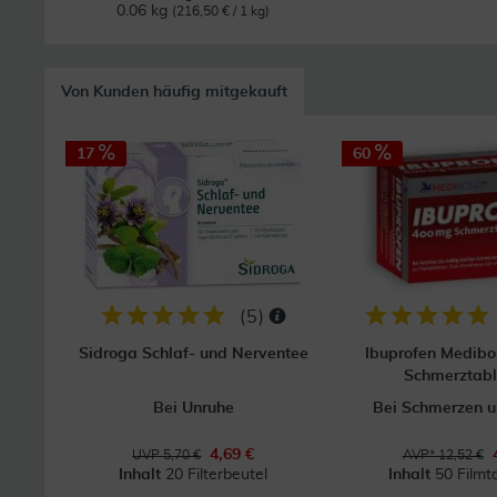
0.06 kg
(216,50 € / 1 kg)
Von Kunden häufig mitgekauft
17
60
(
5
)
Sidroga Schlaf- und Nerventee
Ibuprofen Medib
Schmerztabl
Bei Unruhe
Bei Schmerzen u
4,69 €
UVP 5,70 €
AVP* 12,52 €
Inhalt
20 Filterbeutel
Inhalt
50 Filmt