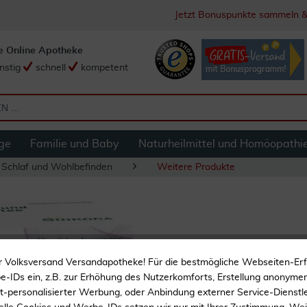
Jetzt Bonuspunkte sammeln &
e Online Apotheke
nstig
schnell
kompetent
ge
Familie und Baby
Naturheilmittel und Homöopathi
 Schlaf und Wohlbefinden
Weitere Produkte
Sidroga Stress- un
r Volksversand Versandapotheke! Für die bestmögliche Webseiten-Er
-IDs ein, z.B. zur Erhöhung des Nutzerkomforts, Erstellung anonymer 
ht-personalisierter Werbung, oder Anbindung externer Service-Dienstle
Traditionelles pflanzlich