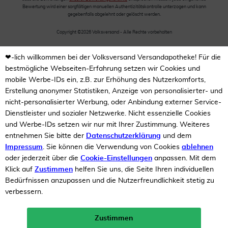
Bewertung wird einer sorgfältigen manuellen Authentizitätskontrolle unterzogen und kann
gegebenfalls abgelehnt oder gelöscht werden.
Copyright ©2026 Volksversand - Alle Rechte vorbehalten
❤-lich willkommen bei der Volksversand Versandapotheke! Für die
bestmögliche Webseiten-Erfahrung setzen wir Cookies und
mobile Werbe-IDs ein, z.B. zur Erhöhung des Nutzerkomforts,
Erstellung anonymer Statistiken, Anzeige von personalisierter- und
nicht-personalisierter Werbung, oder Anbindung externer Service-
Dienstleister und sozialer Netzwerke. Nicht essenzielle Cookies
und Werbe-IDs setzen wir nur mit Ihrer Zustimmung. Weiteres
entnehmen Sie bitte der
Datenschutzerklärung
und dem
Impressum
. Sie können die Verwendung von Cookies
ablehnen
oder jederzeit über die
Cookie-Einstellungen
anpassen. Mit dem
Klick auf
Zustimmen
helfen Sie uns, die Seite Ihren individuellen
Bedürfnissen anzupassen und die Nutzerfreundlichkeit stetig zu
verbessern.
Zustimmen
Neukunden-Rabatt ab 49€!