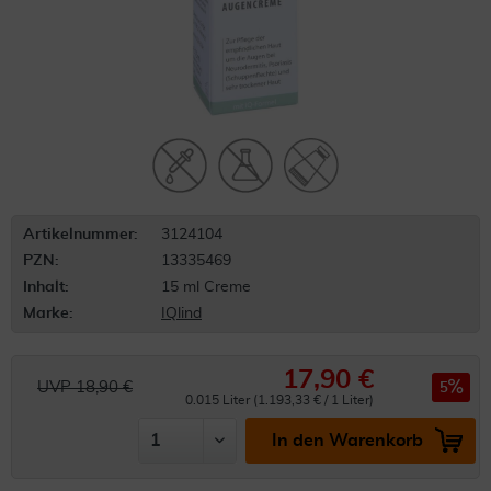
Artikelnummer:
3124104
PZN:
13335469
Inhalt:
15 ml Creme
Marke:
IQlind
17,90 €
UVP 18,90 €
5
0.015 Liter (1.193,33 € / 1 Liter)
In den Warenkorb