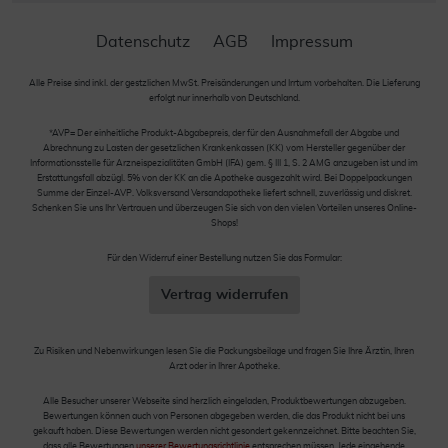
Datenschutz
AGB
Impressum
Alle Preise sind inkl. der gestzlichen MwSt. Preisänderungen und Irrtum vorbehalten. Die Lieferung
erfolgt nur innerhalb von Deutschland.
*AVP= Der einheitliche Produkt-Abgabepreis, der für den Ausnahmefall der Abgabe und
Abrechnung zu Lasten der gesetzlichen Krankenkassen (KK) vom Hersteller gegenüber der
Informationsstelle für Arzneispezialitäten GmbH (IFA) gem. § III 1, S. 2 AMG anzugeben ist und im
Erstattungsfall abzügl. 5% von der KK an die Apotheke ausgezahlt wird. Bei Doppelpackungen
Summe der Einzel-AVP. Volksversand Versandapotheke liefert schnell, zuverlässig und diskret.
Schenken Sie uns Ihr Vertrauen und überzeugen Sie sich von den vielen Vorteilen unseres Online-
Shops!
Für den Widerruf einer Bestellung nutzen Sie das Formular:
Vertrag widerrufen
Zu Risiken und Nebenwirkungen lesen Sie die Packungsbeilage und fragen Sie Ihre Ärztin, Ihren
Arzt oder in Ihrer Apotheke.
Alle Besucher unserer Webseite sind herzlich eingeladen, Produktbewertungen abzugeben.
Bewertungen können auch von Personen abgegeben werden, die das Produkt nicht bei uns
gekauft haben. Diese Bewertungen werden nicht gesondert gekennzeichnet. Bitte beachten Sie,
dass alle Bewertungen
unserer Bewertungsrichtlinie
entsprechen müssen. Jede eingehende