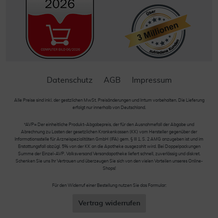
Datenschutz
AGB
Impressum
Alle Preise sind inkl. der gestzlichen MwSt. Preisänderungen und Irrtum vorbehalten. Die Lieferung
erfolgt nur innerhalb von Deutschland.
*AVP= Der einheitliche Produkt-Abgabepreis, der für den Ausnahmefall der Abgabe und
Abrechnung zu Lasten der gesetzlichen Krankenkassen (KK) vom Hersteller gegenüber der
Informationsstelle für Arzneispezialitäten GmbH (IFA) gem. § III 1, S. 2 AMG anzugeben ist und im
Erstattungsfall abzügl. 5% von der KK an die Apotheke ausgezahlt wird. Bei Doppelpackungen
Summe der Einzel-AVP. Volksversand Versandapotheke liefert schnell, zuverlässig und diskret.
Schenken Sie uns Ihr Vertrauen und überzeugen Sie sich von den vielen Vorteilen unseres Online-
Shops!
Für den Widerruf einer Bestellung nutzen Sie das Formular:
Vertrag widerrufen