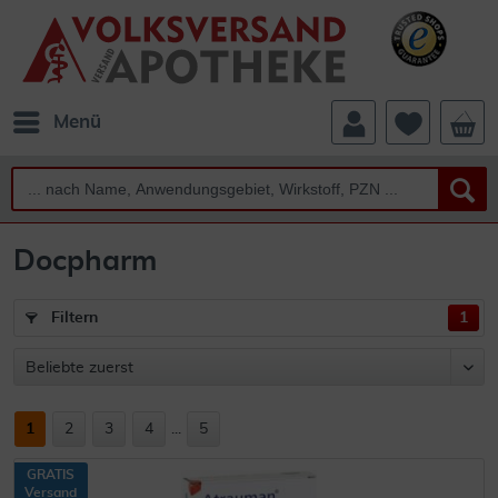
Menü
Docpharm
Filtern
1
1
2
3
4
...
5
GRATIS
Versand