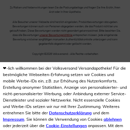
Zu Risiken und Nebenwirkungen lesen Sie die Packungsbeilage und fragen Sie Ihre Ärztin, Ihren
Arzt oder in Ihrer Apotheke.
Alle Besucher unserer Webseite sind herzlich eingeladen, Produktbewertungen abzugeben.
Bewertungen können auch von Personen abgegeben werden, die das Produkt nicht bei uns
gekauft haben. Diese Bewertungen werden nicht gesondert gekennzeichnet. Bitte beachten Sie,
dass alle Bewertungen
unserer Bewertungsrichtlinie
entsprechen müssen. Jede eingehende
Bewertung wird einer sorgfältigen manuellen Authentizitätskontrolle unterzogen und kann
gegebenfalls abgelehnt oder gelöscht werden.
Copyright ©2026 Volksversand - Alle Rechte vorbehalten
❤-lich willkommen bei der Volksversand Versandapotheke! Für die
bestmögliche Webseiten-Erfahrung setzen wir Cookies und
mobile Werbe-IDs ein, z.B. zur Erhöhung des Nutzerkomforts,
Erstellung anonymer Statistiken, Anzeige von personalisierter- und
nicht-personalisierter Werbung, oder Anbindung externer Service-
Dienstleister und sozialer Netzwerke. Nicht essenzielle Cookies
und Werbe-IDs setzen wir nur mit Ihrer Zustimmung. Weiteres
entnehmen Sie bitte der
Datenschutzerklärung
und dem
Impressum
. Sie können die Verwendung von Cookies
ablehnen
oder jederzeit über die
Cookie-Einstellungen
anpassen. Mit dem