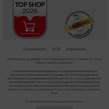
Datenschutz
AGB
Impressum
Alle Preise sind inkl. der gestzlichen MwSt. Preisänderungen und Irrtum vorbehalten. Die Lieferung
erfolgt nur innerhalb von Deutschland.
*AVP= Der einheitliche Produkt-Abgabepreis, der für den Ausnahmefall der Abgabe und
Abrechnung zu Lasten der gesetzlichen Krankenkassen (KK) vom Hersteller gegenüber der
Informationsstelle für Arzneispezialitäten GmbH (IFA) gem. § III 1, S. 2 AMG anzugeben ist und im
Erstattungsfall abzügl. 5% von der KK an die Apotheke ausgezahlt wird. Bei Doppelpackungen
Summe der Einzel-AVP. Volksversand Versandapotheke liefert schnell, zuverlässig und diskret.
Schenken Sie uns Ihr Vertrauen und überzeugen Sie sich von den vielen Vorteilen unseres Online-
Shops!
Für den Widerruf einer Bestellung nutzen Sie das Formular: