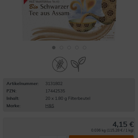
Artikelnummer:
3131802
PZN:
17442535
Inhalt:
20 x 1.80 g Filterbeutel
Marke:
H&S
4,15 €
0.036 kg (115,28 € / 1 kg)