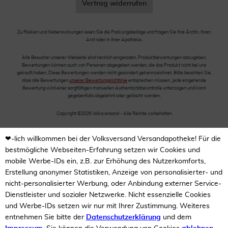
Vertrag widerrufen
Zu Risiken und Nebenwirkungen lesen Sie die Packungsbeilage und fragen Sie Ihre Ärztin, Ihren
Arzt oder in Ihrer Apotheke.
Alle Besucher unserer Webseite sind herzlich eingeladen, Produktbewertungen abzugeben.
Bewertungen können auch von Personen abgegeben werden, die das Produkt nicht bei uns
gekauft haben. Diese Bewertungen werden nicht gesondert gekennzeichnet. Bitte beachten Sie,
dass alle Bewertungen
unserer Bewertungsrichtlinie
entsprechen müssen. Jede eingehende
Bewertung wird einer sorgfältigen manuellen Authentizitätskontrolle unterzogen und kann
gegebenfalls abgelehnt oder gelöscht werden.
Copyright ©2026 Volksversand - Alle Rechte vorbehalten
❤-lich willkommen bei der Volksversand Versandapotheke! Für die
bestmögliche Webseiten-Erfahrung setzen wir Cookies und
mobile Werbe-IDs ein, z.B. zur Erhöhung des Nutzerkomforts,
Erstellung anonymer Statistiken, Anzeige von personalisierter- und
nicht-personalisierter Werbung, oder Anbindung externer Service-
Dienstleister und sozialer Netzwerke. Nicht essenzielle Cookies
und Werbe-IDs setzen wir nur mit Ihrer Zustimmung. Weiteres
entnehmen Sie bitte der
Datenschutzerklärung
und dem